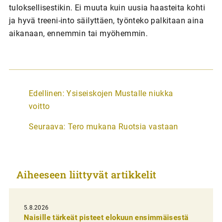
tuloksellisestikin. Ei muuta kuin uusia haasteita kohti
ja hyvä treeni-into säilyttäen, työnteko palkitaan aina
aikanaan, ennemmin tai myöhemmin.
A
Edellinen:
Ysiseiskojen Mustalle niukka
r
voitto
t
Seuraava:
Tero mukana Ruotsia vastaan
i
k
k
Aiheeseen liittyvät artikkelit
e
l
i
5.8.2026
Naisille tärkeät pisteet elokuun ensimmäisestä