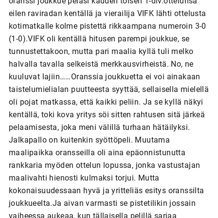
oranssi joukkue pelasi kauden toisen 1-div.ottelunsa
eilen raviradan kentällä ja vierailija VIFK lähti ottelusta
kotimatkalle kolme pistettä rikkaampana numeroin 3-0
(1-0).VIFK oli kentällä hitusen parempi joukkue, se
tunnustettakoon, mutta pari maalia kyllä tuli melko
halvalla tavalla selkeistä merkkausvirheistä. No, ne
kuuluvat lajiin……Oranssia joukkuetta ei voi ainakaan
taistelumielialan puutteesta syyttää, sellaisella mielellä
oli pojat matkassa, että kaikki peliin. Ja se kyllä näkyi
kentällä, toki kova yritys söi sitten rahtusen sitä järkeä
pelaamisesta, joka meni välillä turhaan hätäilyksi.
Jalkapallo on kuitenkin syöttöpeli. Muutama
maalipaikka oransseilla oli aina epäonnistunutta
rankkaria myöden ottelun lopussa, jonka vastustajan
maalivahti hienosti kulmaksi torjui. Mutta
kokonaisuudessaan hyvä ja yritteliäs esitys oranssilta
joukkueelta.Ja aivan varmasti se pistetilikin jossain
vaiheessa aukeaa, kun tällaisella pelillä sarjaa