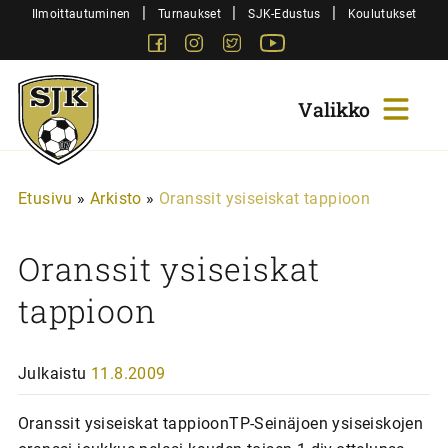
Siirry
|
|
|
Ilmoittautuminen
Turnaukset
SJK-Edustus
Koulutukset
sisältöön
Facebook
Instagram
Twitter
Youtube
Sjk-
Juniorit
Etusivu
»
Arkisto
»
Oranssit ysiseiskat tappioon
Oranssit ysiseiskat
tappioon
Julkaistu
11.8.2009
Oranssit ysiseiskat tappioonTP-Seinäjoen ysiseiskojen