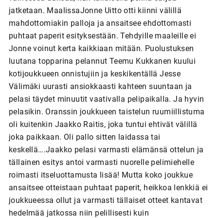
jatketaan. MaalissaJonne Uitto otti kiinni välillä
mahdottomiakin palloja ja ansaitsee ehdottomasti
puhtaat paperit esityksestään. Tehdyille maaleille ei
Jonne voinut kerta kaikkiaan mitään. Puolustuksen
luutana topparina pelannut Teemu Kukkanen kuului
kotijoukkueen onnistujiin ja keskikentällä Jesse
Välimäki uurasti ansiokkaasti kahteen suuntaan ja
pelasi täydet minuutit vaativalla pelipaikalla. Ja hyvin
pelasikin. Oranssin joukkueen taistelun ruumiillistuma
oli kuitenkin Jaakko Raitis, joka tuntui ehtivät välillä
joka paikkaan. Oli pallo sitten laidassa tai
keskellä….Jaakko pelasi varmasti elämänsä ottelun ja
tällainen esitys antoi varmasti nuorelle pelimiehelle
roimasti itseluottamusta lisää! Mutta koko joukkue
ansaitsee otteistaan puhtaat paperit, heikkoa lenkkiä ei
joukkueessa ollut ja varmasti tällaiset otteet kantavat
hedelmää jatkossa niin pelillisesti kuin