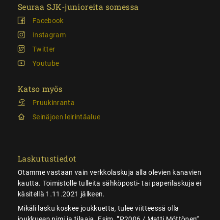
Seuraa SJK-junioreita somessa
Facebook
Instagram
Twitter
Youtube
Katso myös
Pruukinranta
Seinäjoen leirintäalue
Laskutustiedot
Otamme vastaan vain verkkolaskuja alla olevien kanavien
kautta. Toimistolle tulleita sähköposti- tai paperilaskuja ei
käsitellä 1.11.2021 jälkeen.
Mikäli lasku koskee joukkuetta, tulee viitteessä olla
joukkueen nimi ja tilaaja. Esim. ”P2006 / Matti Möttönen”