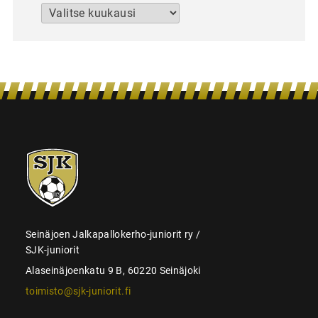
Arkistot
SJK-
juniorit
Seinäjoen Jalkapallokerho-juniorit ry /
SJK-juniorit
Alaseinäjoenkatu 9 B, 60220 Seinäjoki
toimisto@sjk-juniorit.fi