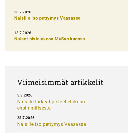
e
n
28.7.2026
Naisille iso pettymys Vaasassa
s
e
13.7.2026
l
Naiset pistejakoon MuSan kanssa
a
u
s
Viimeisimmät artikkelit
5.8.2026
Naisille tärkeät pisteet elokuun
ensimmäisestä
28.7.2026
Naisille iso pettymys Vaasassa