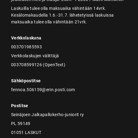
Laskuilla tulee olla maksuaika vähintään 14vrk.
Kesälomakaudella 1.6.-31.7. lähetetyissä laskuissa
maksuaika tulee olla vähintään 21vrk.
Verkkolaskuna
003701985593
Verkkolaskujen välittäjä
003708599126 (OpenText)
Sähköpostitse
fennoa.506159@erin.posti.com
Postitse
Seinäjoen Jalkapallokerho-juniorit ry
PL 59149
01051 LASKUT