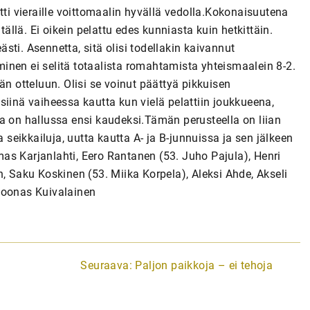
tti vieraille voittomaalin hyvällä vedolla.Kokonaisuutena
tällä. Ei oikein pelattu edes kunniasta kuin hetkittäin.
eästi. Asennetta, sitä olisi todellakin kaivannut
n ei selitä totaalista romahtamista yhteismaalein 8-2.
än otteluun. Olisi se voinut päättyä pikkuisen
siinä vaiheessa kautta kun vielä pelattiin joukkueena,
a on hallussa ensi kaudeksi.Tämän perusteella on liian
a seikkailuja, uutta kautta A- ja B-junnuissa ja sen jälkeen
as Karjanlahti, Eero Rantanen (53. Juho Pajula), Henri
, Saku Koskinen (53. Miika Korpela), Aleksi Ahde, Akseli
Joonas Kuivalainen
Seuraava:
Paljon paikkoja – ei tehoja