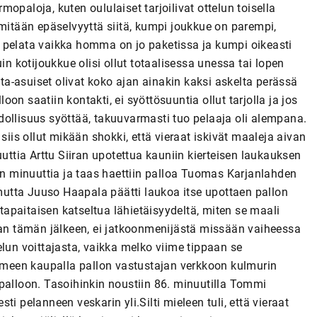
opaloja, kuten oululaiset tarjoilivat ottelun toisella
 mitään epäselvyyttä siitä, kumpi joukkue on parempi,
 pelata vaikka homma on jo paketissa ja kumpi oikeasti
in kotijoukkue olisi ollut totaalisessa unessa tai lopen
a-asuiset olivat koko ajan ainakin kaksi askelta perässä
loon saatiin kontakti, ei syöttösuuntia ollut tarjolla ja jos
ahdollisuus syöttää, takuuvarmasti tuo pelaaja oli alempana.
siis ollut mikään shokki, että vieraat iskivät maaleja aivan
uuttia Arttu Siiran upotettua kauniin kierteisen laukauksen
sen minuuttia ja taas haettiin palloa Tuomas Karjanlahden
 mutta Juuso Haapala päätti laukoa itse upottaen pallon
apaitaisen katseltua lähietäisyydeltä, miten se maali
taan tämän jälkeen, ei jatkoonmenijästä missään vaiheessa
elun voittajasta, vaikka melko viime tippaan se
ihmeen kaupalla pallon vastustajan verkkoon kulmurin
palloon. Tasoihinkin noustiin 86. minuutilla Tommi
i pelanneen veskarin yli.Silti mieleen tuli, että vieraat