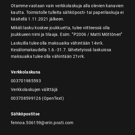
Otamme vastaan vain verkkolaskuja alla olevien kanavien
kautta. Toimistolle tulleita sähköposti- tai paperilaskuja ei
käsitellä 1.11.2021 jälkeen.
Mikäli lasku koskee joukkuetta, tulee viitteessä olla
joukkueen nimi ja tilaaja. Esim. ”P2006 / Matti Möttönen”
Laskuilla tulee olla maksuaika vähintään 14vrk.
Kesälomakaudella 1.6.-31.7. lähetetyissä laskuissa
maksuaika tulee olla vähintään 21vrk.
Verkkolaskuna
003701985593
Verkkolaskujen välittäjä
003708599126 (OpenText)
Sähköpostitse
fennoa.506159@erin.posti.com