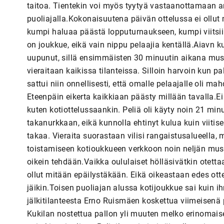
taitoa. Tientekin voi myös tyytyä vastaanottamaan arm
puoliajalla.Kokonaisuutena päivän ottelussa ei ollut
kumpi haluaa päästä lopputurnaukseen, kumpi viitsii
on joukkue, eikä vain nippu pelaajia kentällä.Aiavn ku
uupunut, sillä ensimmäisten 30 minuutin aikana must
vieraitaan kaikissa tilanteissa. Silloin harvoin kun pal
sattui niin onnellisesti, että omalle pelaajalle oli m
Eteenpäin eikerta kaikkiaan päästy millään tavalla.Ei 
kuten kotiottelussaankin. Peliä oli käyty noin 21 min
takanurkkaan, eikä kunnolla ehtinyt kulua kuin viiti
takaa. Vieraita suorastaan vilisi rangaistusalueella,
toistamiseen kotioukkueen verkkoon noin neljän must
oikein tehdään.Vaikka oululaiset hölläsivätkin otet
ollut mitään epäilystäkään. Eikä oikeastaan edes ott
jäikin.Toisen puoliajan alussa kotijoukkue sai kuin 
jälkitilanteesta Erno Ruismäen koskettua viimeisenä 
Kukilan nostettua pallon yli muuten melko erinomaisest