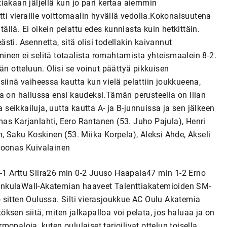
ttiakaan jäljellä kun jo pari kertaa aiemmin
tti vieraille voittomaalin hyvällä vedolla.Kokonaisuutena
tällä. Ei oikein pelattu edes kunniasta kuin hetkittäin.
eästi. Asennetta, sitä olisi todellakin kaivannut
n ei selitä totaalista romahtamista yhteismaalein 8-2.
än otteluun. Olisi se voinut päättyä pikkuisen
siinä vaiheessa kautta kun vielä pelattiin joukkueena,
a on hallussa ensi kaudeksi.Tämän perusteella on liian
a seikkailuja, uutta kautta A- ja B-junnuissa ja sen jälkeen
as Karjanlahti, Eero Rantanen (53. Juho Pajula), Henri
, Saku Koskinen (53. Miika Korpela), Aleksi Ahde, Akseli
Joonas Kuivalainen
-1 Arttu Siira26 min 0-2 Juuso Haapala47 min 1-2 Erno
inkulaWall-Akatemian haaveet Talenttiakatemioiden SM-
 sitten Oulussa. Silti vierasjoukkue AC Oulu Akatemia
sen siitä, miten jalkapalloa voi pelata, jos haluaa ja on
opaloja, kuten oululaiset tarjoilivat ottelun toisella