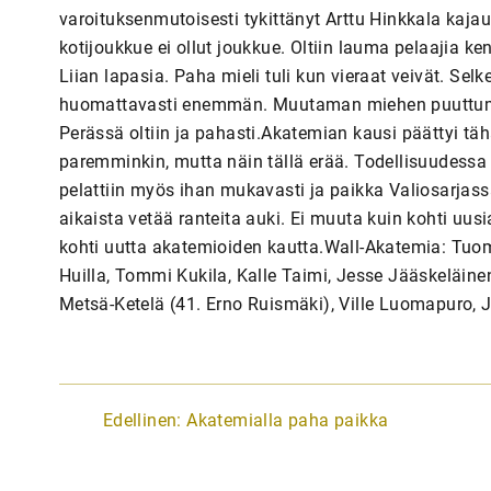
varoituksenmutoisesti tykittänyt Arttu Hinkkala kajau
kotijoukkue ei ollut joukkue. Oltiin lauma pelaajia ken
Liian lapasia. Paha mieli tuli kun vieraat veivät. Selk
huomattavasti enemmän. Muutaman miehen puuttumine
Perässä oltiin ja pahasti.Akatemian kausi päättyi täh
paremminkin, mutta näin tällä erää. Todellisuudessa 
pelattiin myös ihan mukavasti ja paikka Valiosarjass
aikaista vetää ranteita auki. Ei muuta kuin kohti uusi
kohti uutta akatemioiden kautta.Wall-Akatemia: Tuom
Huilla, Tommi Kukila, Kalle Taimi, Jesse Jääskeläinen
Metsä-Ketelä (41. Erno Ruismäki), Ville Luomapuro, 
A
Edellinen:
Akatemialla paha paikka
r
t