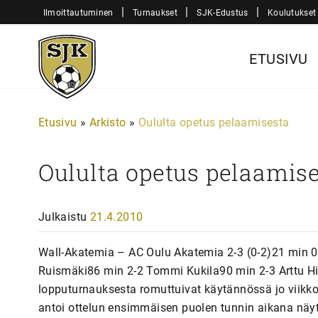
Siirry
|
|
|
Ilmoittautuminen
Turnaukset
SJK-Edustus
Koulutukset
sisältöön
Sjk-
ETUSIVU
Juniorit
Etusivu
»
Arkisto
»
Oululta opetus pelaamisesta
Oululta opetus pelaamis
Julkaistu
21.4.2010
Wall-Akatemia – AC Oulu Akatemia 2-3 (0-2)21 min 0
Ruismäki86 min 2-2 Tommi Kukila90 min 2-3 Arttu H
lopputurnauksesta romuttuivat käytännössä jo viikko
antoi ottelun ensimmäisen puolen tunnin aikana näytök