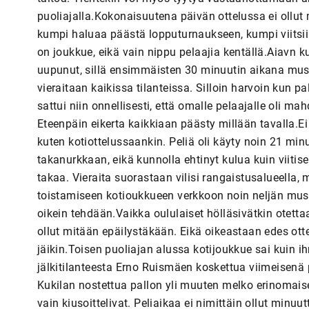
puoliajalla.Kokonaisuutena päivän ottelussa ei ollut
kumpi haluaa päästä lopputurnaukseen, kumpi viitsii
on joukkue, eikä vain nippu pelaajia kentällä.Aiavn ku
uupunut, sillä ensimmäisten 30 minuutin aikana must
vieraitaan kaikissa tilanteissa. Silloin harvoin kun pal
sattui niin onnellisesti, että omalle pelaajalle oli m
Eteenpäin eikerta kaikkiaan päästy millään tavalla.Ei 
kuten kotiottelussaankin. Peliä oli käyty noin 21 min
takanurkkaan, eikä kunnolla ehtinyt kulua kuin viiti
takaa. Vieraita suorastaan vilisi rangaistusalueella,
toistamiseen kotioukkueen verkkoon noin neljän must
oikein tehdään.Vaikka oululaiset hölläsivätkin otet
ollut mitään epäilystäkään. Eikä oikeastaan edes ott
jäikin.Toisen puoliajan alussa kotijoukkue sai kuin 
jälkitilanteesta Erno Ruismäen koskettua viimeisenä 
Kukilan nostettua pallon yli muuten melko erinomaisest
vain kiusoittelivat. Peliaikaa ei nimittäin ollut minuu