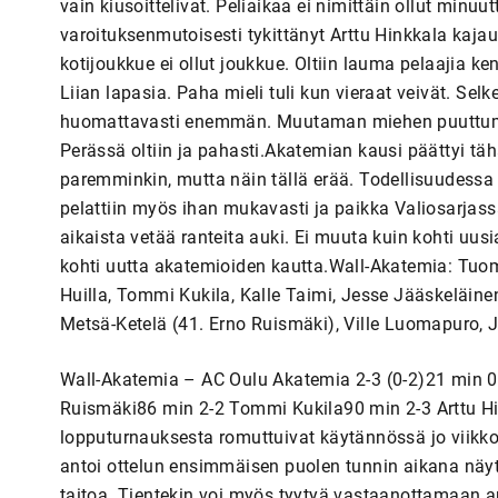
vain kiusoittelivat. Peliaikaa ei nimittäin ollut minuu
varoituksenmutoisesti tykittänyt Arttu Hinkkala kajau
kotijoukkue ei ollut joukkue. Oltiin lauma pelaajia ken
Liian lapasia. Paha mieli tuli kun vieraat veivät. Selk
huomattavasti enemmän. Muutaman miehen puuttumine
Perässä oltiin ja pahasti.Akatemian kausi päättyi täh
paremminkin, mutta näin tällä erää. Todellisuudessa 
pelattiin myös ihan mukavasti ja paikka Valiosarjass
aikaista vetää ranteita auki. Ei muuta kuin kohti uusi
kohti uutta akatemioiden kautta.Wall-Akatemia: Tuom
Huilla, Tommi Kukila, Kalle Taimi, Jesse Jääskeläinen
Metsä-Ketelä (41. Erno Ruismäki), Ville Luomapuro, 
Wall-Akatemia – AC Oulu Akatemia 2-3 (0-2)21 min 0
Ruismäki86 min 2-2 Tommi Kukila90 min 2-3 Arttu H
lopputurnauksesta romuttuivat käytännössä jo viikko
antoi ottelun ensimmäisen puolen tunnin aikana näytök
taitoa. Tientekin voi myös tyytyä vastaanottamaan arm