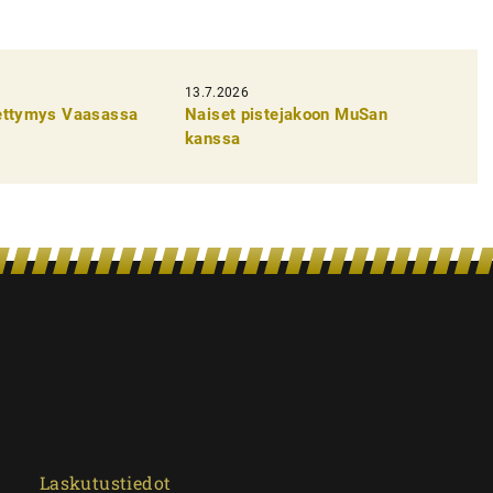
13.7.2026
pettymys Vaasassa
Naiset pistejakoon MuSan
kanssa
Laskutustiedot