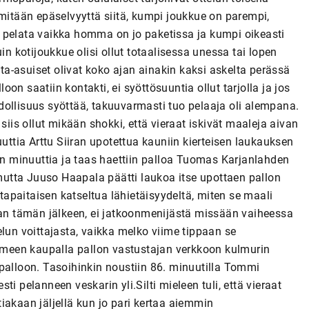
 mitään epäselvyyttä siitä, kumpi joukkue on parempi,
 pelata vaikka homma on jo paketissa ja kumpi oikeasti
in kotijoukkue olisi ollut totaalisessa unessa tai lopen
a-asuiset olivat koko ajan ainakin kaksi askelta perässä
loon saatiin kontakti, ei syöttösuuntia ollut tarjolla ja jos
ahdollisuus syöttää, takuuvarmasti tuo pelaaja oli alempana.
siis ollut mikään shokki, että vieraat iskivät maaleja aivan
uuttia Arttu Siiran upotettua kauniin kierteisen laukauksen
sen minuuttia ja taas haettiin palloa Tuomas Karjanlahden
 mutta Juuso Haapala päätti laukoa itse upottaen pallon
apaitaisen katseltua lähietäisyydeltä, miten se maali
taan tämän jälkeen, ei jatkoonmenijästä missään vaiheessa
elun voittajasta, vaikka melko viime tippaan se
ihmeen kaupalla pallon vastustajan verkkoon kulmurin
palloon. Tasoihinkin noustiin 86. minuutilla Tommi
i pelanneen veskarin yli.Silti mieleen tuli, että vieraat
ttiakaan jäljellä kun jo pari kertaa aiemmin