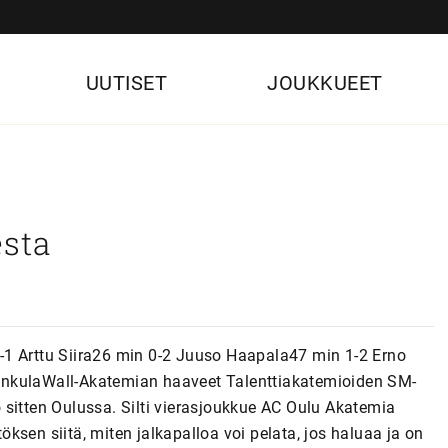
UUTISET
JOUKKUEET
esta
-1 Arttu Siira26 min 0-2 Juuso Haapala47 min 1-2 Erno
inkulaWall-Akatemian haaveet Talenttiakatemioiden SM-
 sitten Oulussa. Silti vierasjoukkue AC Oulu Akatemia
sen siitä, miten jalkapalloa voi pelata, jos haluaa ja on