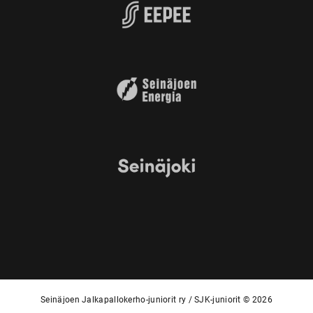
Seinäjoen Jalkapallokerho-juniorit ry / SJK-juniorit © 2026