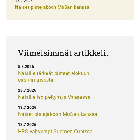
13.7.2026
e
Naiset pistejakoon MuSan kanssa
l
a
u
s
Viimeisimmät artikkelit
5.8.2026
Naisille tärkeät pisteet elokuun
ensimmäisestä
28.7.2026
Naisille iso pettymys Vaasassa
13.7.2026
Naiset pistejakoon MuSan kanssa
13.7.2026
HPS vahvempi Suomen Cupissa