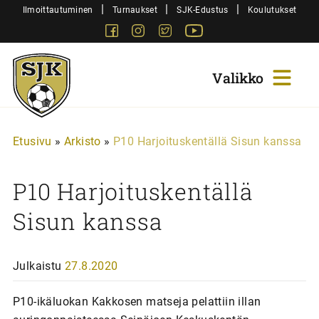
Siirry
|
|
|
Ilmoittautuminen
Turnaukset
SJK-Edustus
Koulutukset
sisältöön
Facebook
Instagram
Twitter
Youtube
Sjk-
Juniorit
Etusivu
»
Arkisto
»
P10 Harjoituskentällä Sisun kanssa
P10 Harjoituskentällä
Sisun kanssa
Julkaistu
27.8.2020
P10-ikäluokan Kakkosen matseja pelattiin illan