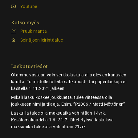
Youtube
Katso myös
Pruukinranta
Seinäjoen leirintäalue
Laskutustiedot
Otamme vastaan vain verkkolaskuja alla olevien kanavien
kautta. Toimistolle tulleita sähköposti- tai paperilaskuja ei
käsitellä 1.11.2021 jälkeen.
Mikäli lasku koskee joukkuetta, tulee viitteessä olla
joukkueen nimi ja tilaaja. Esim. ”P2006 / Matti Möttönen”
Laskuilla tulee olla maksuaika vähintään 14vrk.
Kesälomakaudella 1.6.-31.7. lähetetyissä laskuissa
maksuaika tulee olla vähintään 21vrk.