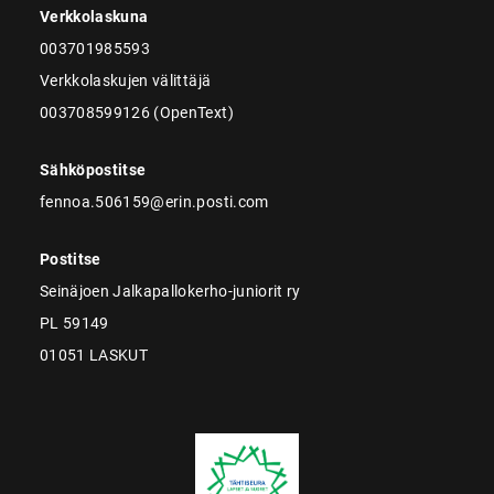
Verkkolaskuna
003701985593
Verkkolaskujen välittäjä
003708599126 (OpenText)
Sähköpostitse
fennoa.506159@erin.posti.com
Postitse
Seinäjoen Jalkapallokerho-juniorit ry
PL 59149
01051 LASKUT