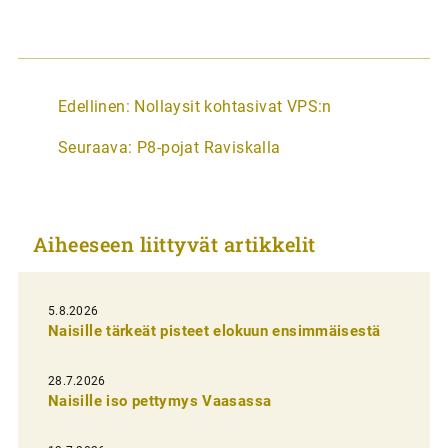
A
Edellinen:
Nollaysit kohtasivat VPS:n
r
Seuraava:
P8-pojat Raviskalla
t
i
k
Aiheeseen liittyvät artikkelit
k
e
l
5.8.2026
Naisille tärkeät pisteet elokuun ensimmäisestä
i
e
28.7.2026
n
Naisille iso pettymys Vaasassa
s