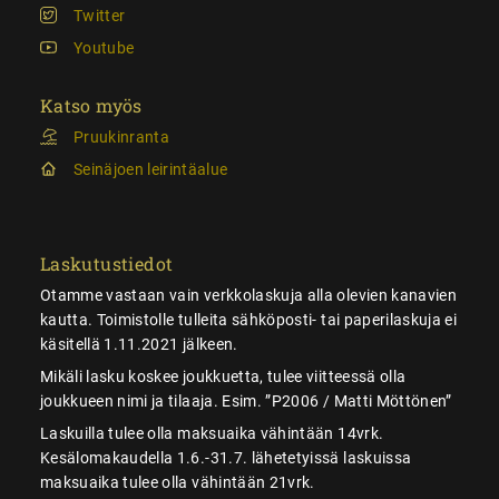
Twitter
Youtube
Katso myös
Pruukinranta
Seinäjoen leirintäalue
Laskutustiedot
Otamme vastaan vain verkkolaskuja alla olevien kanavien
kautta. Toimistolle tulleita sähköposti- tai paperilaskuja ei
käsitellä 1.11.2021 jälkeen.
Mikäli lasku koskee joukkuetta, tulee viitteessä olla
joukkueen nimi ja tilaaja. Esim. ”P2006 / Matti Möttönen”
Laskuilla tulee olla maksuaika vähintään 14vrk.
Kesälomakaudella 1.6.-31.7. lähetetyissä laskuissa
maksuaika tulee olla vähintään 21vrk.