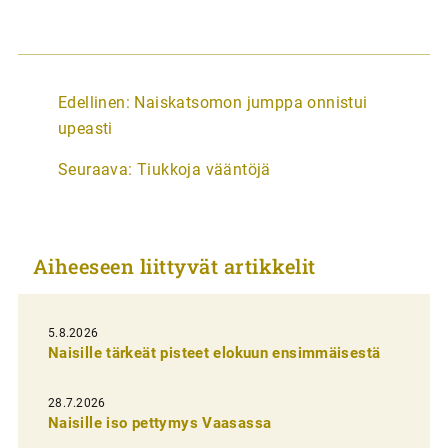
A
Edellinen:
Naiskatsomon jumppa onnistui
r
upeasti
t
Seuraava:
Tiukkoja vääntöjä
i
k
k
Aiheeseen liittyvät artikkelit
e
l
i
5.8.2026
Naisille tärkeät pisteet elokuun ensimmäisestä
e
n
28.7.2026
Naisille iso pettymys Vaasassa
s