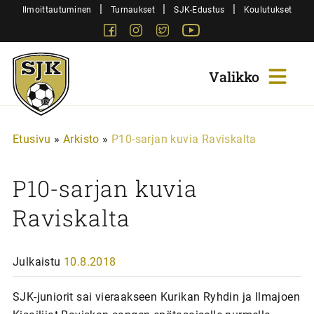
Siirry
|
|
|
Ilmoittautuminen
Turnaukset
SJK-Edustus
Koulutukset
sisältöön
Facebook
Instagram
Twitter
Youtube
Sjk-
Juniorit
Etusivu
»
Arkisto
»
P10-sarjan kuvia Raviskalta
P10-sarjan kuvia
Raviskalta
Julkaistu
10.8.2018
SJK-juniorit sai vieraakseen Kurikan Ryhdin ja Ilmajoen