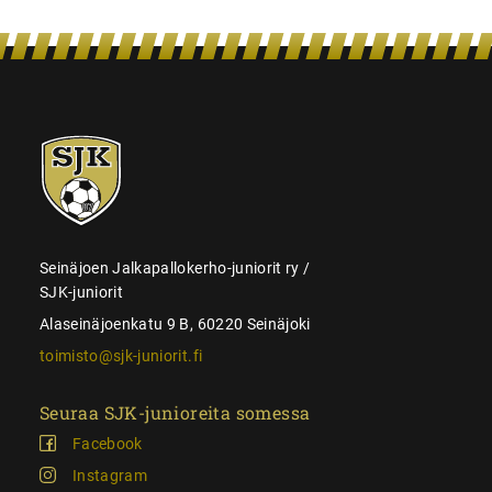
SJK-
juniorit
Seinäjoen Jalkapallokerho-juniorit ry /
SJK-juniorit
Alaseinäjoenkatu 9 B, 60220 Seinäjoki
toimisto@sjk-juniorit.fi
Seuraa SJK-junioreita somessa
Facebook
Instagram