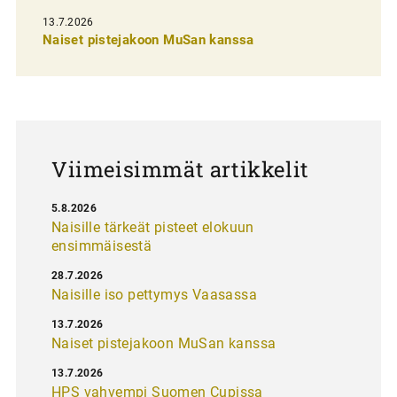
e
13.7.2026
l
Naiset pistejakoon MuSan kanssa
a
u
s
Viimeisimmät artikkelit
5.8.2026
Naisille tärkeät pisteet elokuun
ensimmäisestä
28.7.2026
Naisille iso pettymys Vaasassa
13.7.2026
Naiset pistejakoon MuSan kanssa
13.7.2026
HPS vahvempi Suomen Cupissa