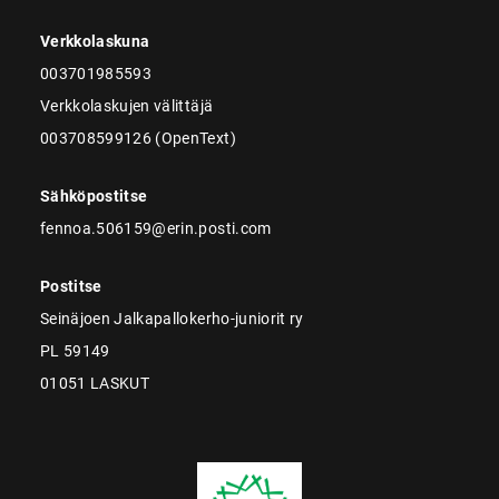
Verkkolaskuna
003701985593
Verkkolaskujen välittäjä
003708599126 (OpenText)
Sähköpostitse
fennoa.506159@erin.posti.com
Postitse
Seinäjoen Jalkapallokerho-juniorit ry
PL 59149
01051 LASKUT