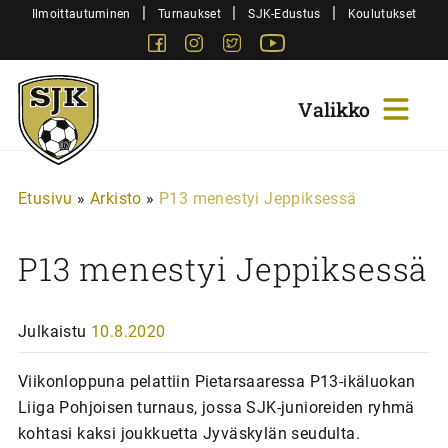
Siirry
|
|
|
Ilmoittautuminen
Turnaukset
SJK-Edustus
Koulutukset
sisältöön
Facebook
Instagram
Twitter
Youtube
Sjk-
Juniorit
Etusivu
»
Arkisto
»
P13 menestyi Jeppiksessä
P13 menestyi Jeppiksessä
Julkaistu
10.8.2020
Viikonloppuna pelattiin Pietarsaaressa P13-ikäluokan
Liiga Pohjoisen turnaus, jossa SJK-junioreiden ryhmä
kohtasi kaksi joukkuetta Jyväskylän seudulta.