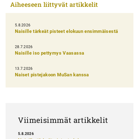
Aiheeseen liittyvät artikkelit
k
e
l
5.8.2026
Naisille tärkeät pisteet elokuun ensimmäisestä
i
e
28.7.2026
n
Naisille iso pettymys Vaasassa
s
13.7.2026
e
Naiset pistejakoon MuSan kanssa
l
a
u
s
Viimeisimmät artikkelit
5.8.2026