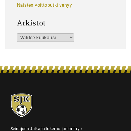
Naisten voittoputki venyy
Arkistot
Arkistot
SJK-
juniorit
Seinäjoen Jalkapallokerho-juniorit ry /