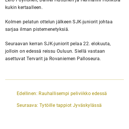
kukin kertaalleen.
Kolmen pelatun ottelun jälkeen SJK-juniorit johtaa
sarjaa ilman pistemenetyksiä.
Seuraavan kerran SJK-juniorit pelaa 22. elokuuta,
jolloin on edessä reissu Ouluun. Siellä vastaan
asettuvat Tervarit ja Rovaniemen Palloseura.
A
Edellinen:
Rauhallisempi peliviikko edessä
r
Seuraava:
Tytöille tappiot Jyväskylässä
t
i
k