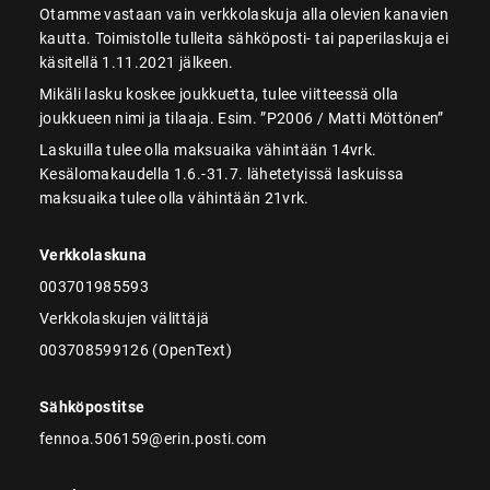
Otamme vastaan vain verkkolaskuja alla olevien kanavien
kautta. Toimistolle tulleita sähköposti- tai paperilaskuja ei
käsitellä 1.11.2021 jälkeen.
Mikäli lasku koskee joukkuetta, tulee viitteessä olla
joukkueen nimi ja tilaaja. Esim. ”P2006 / Matti Möttönen”
Laskuilla tulee olla maksuaika vähintään 14vrk.
Kesälomakaudella 1.6.-31.7. lähetetyissä laskuissa
maksuaika tulee olla vähintään 21vrk.
Verkkolaskuna
003701985593
Verkkolaskujen välittäjä
003708599126 (OpenText)
Sähköpostitse
fennoa.506159@erin.posti.com