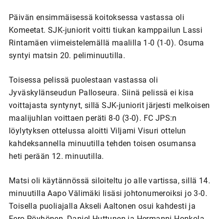
Päivän ensimmäisessä koitoksessa vastassa oli
Komeetat. SJK-juniorit voitti tiukan kamppailun Lassi
Rintamäen viimeistelemällä maalilla 1-0 (1-0). Osuma
syntyi matsin 20. peliminuutilla.
Toisessa pelissä puolestaan vastassa oli
Jyväskylänseudun Palloseura. Siinä pelissä ei kisa
voittajasta syntynyt, sillä SJK-juniorit järjesti melkoisen
maalijuhlan voittaen peräti 8-0 (3-0). FC JPS:n
löylytyksen ottelussa aloitti Viljami Visuri ottelun
kahdeksannella minuutilla tehden toisen osumansa
heti perään 12. minuutilla.
Matsi oli käytännössä siloiteltu jo alle vartissa, sillä 14.
minuutilla Aapo Välimäki lisäsi johtonumeroiksi jo 3-0.
Toisella puoliajalla Akseli Aaltonen osui kahdesti ja
Eero Pöyhönen, Daniel Huttunen ja Hermanni Honkola