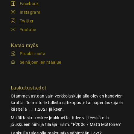
Facebook
Instagram
Twitter
Youtube
Katso myös
Pruukinranta
Seinäjoen leirintäalue
Laskutustiedot
Otamme vastaan vain verkkolaskuja alla olevien kanavien
kautta. Toimistolle tulleita sähköposti- tai paperilaskuja ei
käsitellä 1.11.2021 jälkeen.
Mikäli lasku koskee joukkuetta, tulee viitteessä olla
joukkueen nimi ja tilaaja. Esim. ”P2006 / Matti Möttönen”
Laskuilla tulee olla maksuaika vähintään 14vrk.