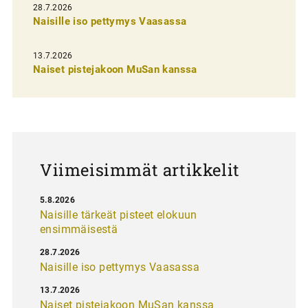
e
28.7.2026
n
Naisille iso pettymys Vaasassa
s
13.7.2026
e
Naiset pistejakoon MuSan kanssa
l
a
u
s
Viimeisimmät artikkelit
5.8.2026
Naisille tärkeät pisteet elokuun
ensimmäisestä
28.7.2026
Naisille iso pettymys Vaasassa
13.7.2026
Naiset pistejakoon MuSan kanssa