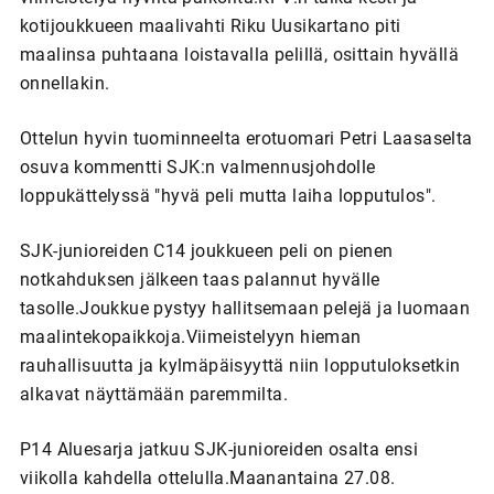
kotijoukkueen maalivahti Riku Uusikartano piti
maalinsa puhtaana loistavalla pelillä, osittain hyvällä
onnellakin.
Ottelun hyvin tuominneelta erotuomari Petri Laasaselta
osuva kommentti SJK:n valmennusjohdolle
loppukättelyssä "hyvä peli mutta laiha lopputulos".
SJK-junioreiden C14 joukkueen peli on pienen
notkahduksen jälkeen taas palannut hyvälle
tasolle.Joukkue pystyy hallitsemaan pelejä ja luomaan
maalintekopaikkoja.Viimeistelyyn hieman
rauhallisuutta ja kylmäpäisyyttä niin lopputuloksetkin
alkavat näyttämään paremmilta.
P14 Aluesarja jatkuu SJK-junioreiden osalta ensi
viikolla kahdella ottelulla.Maanantaina 27.08.