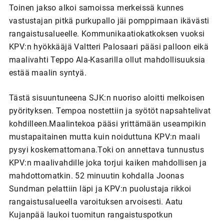
Toinen jakso alkoi samoissa merkeissä kunnes
vastustajan pitkä purkupallo jäi pomppimaan ikävästi
rangaistusalueelle. Kommunikaatiokatkoksen vuoksi
KPV:n hyökkääjä Valtteri Palosaari pääsi palloon eikä
maalivahti Teppo Ala-Kasarilla ollut mahdollisuuksia
estää maalin syntyä.
Tästä sisuuntuneena SJK:n nuoriso aloitti melkoisen
pyörityksen. Tempoa nostettiin ja syötöt napsahtelivat
kohdilleen.Maalintekoa pääsi yrittämään useampikin
mustapaitainen mutta kuin noiduttuna KPV:n maali
pysyi koskemattomana.Toki on annettava tunnustus
KPV:n maalivahdille joka torjui kaiken mahdollisen ja
mahdottomatkin. 52 minuutin kohdalla Joonas
Sundman pelattiin läpi ja KPV:n puolustaja rikkoi
rangaistusalueella varoituksen arvoisesti. Aatu
Kujanpää laukoi tuomitun rangaistuspotkun