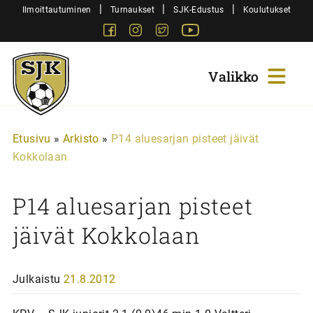
Siirry
|
|
|
Ilmoittautuminen
Turnaukset
SJK-Edustus
Koulutukset
sisältöön
Facebook
Instagram
Twitter
Youtube
Sjk-
Juniorit
Etusivu
»
Arkisto
»
P14 aluesarjan pisteet jäivät
Kokkolaan
P14 aluesarjan pisteet
jäivät Kokkolaan
Julkaistu
21.8.2012