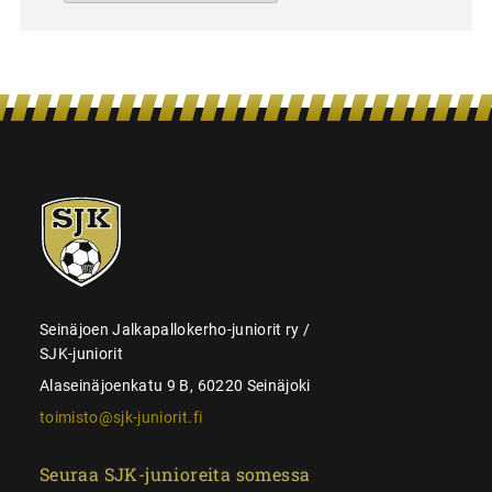
SJK-
juniorit
Seinäjoen Jalkapallokerho-juniorit ry /
SJK-juniorit
Alaseinäjoenkatu 9 B, 60220 Seinäjoki
toimisto@sjk-juniorit.fi
Seuraa SJK-junioreita somessa