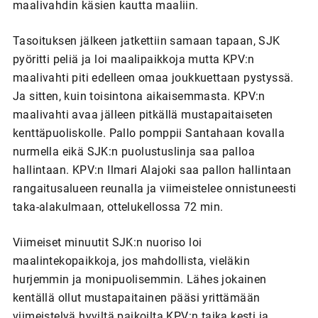
maalivahdin käsien kautta maaliin.
Tasoituksen jälkeen jatkettiin samaan tapaan, SJK
pyöritti peliä ja loi maalipaikkoja mutta KPV:n
maalivahti piti edelleen omaa joukkuettaan pystyssä.
Ja sitten, kuin toisintona aikaisemmasta. KPV:n
maalivahti avaa jälleen pitkällä mustapaitaiseten
kenttäpuoliskolle. Pallo pomppii Santahaan kovalla
nurmella eikä SJK:n puolustuslinja saa palloa
hallintaan. KPV:n Ilmari Alajoki saa pallon hallintaan
rangaitusalueen reunalla ja viimeistelee onnistuneesti
taka-alakulmaan, ottelukellossa 72 min.
Viimeiset minuutit SJK:n nuoriso loi
maalintekopaikkoja, jos mahdollista, vieläkin
hurjemmin ja monipuolisemmin. Lähes jokainen
kentällä ollut mustapaitainen pääsi yrittämään
viimeistelyä hyviltä paikoilta.KPV:n taika kesti ja