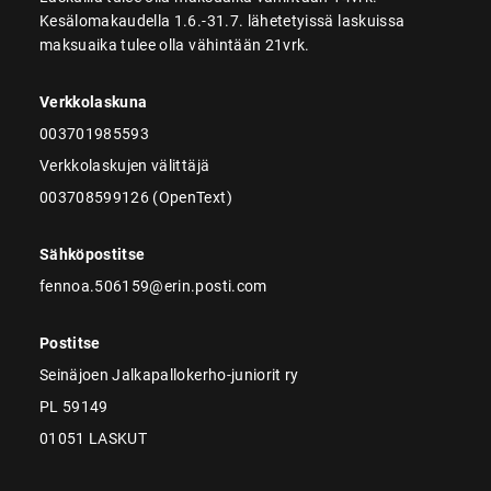
Kesälomakaudella 1.6.-31.7. lähetetyissä laskuissa
maksuaika tulee olla vähintään 21vrk.
Verkkolaskuna
003701985593
Verkkolaskujen välittäjä
003708599126 (OpenText)
Sähköpostitse
fennoa.506159@erin.posti.com
Postitse
Seinäjoen Jalkapallokerho-juniorit ry
PL 59149
01051 LASKUT