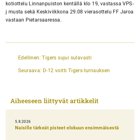
kotiottelu Linnanpuiston kentällä klo 19, vastassa VPS-
j musta sekä Keskiviikkona 29.08 vierasottelu FF Jaroa
vastaan Pietarsaaressa.
A
Edellinen:
Tigers sujui sulavasti
r
Seuraava:
D-12 voitti Tigers-turnauksen
t
i
k
Aiheeseen liittyvät artikkelit
k
e
l
5.8.2026
Naisille tärkeät pisteet elokuun ensimmäisestä
i