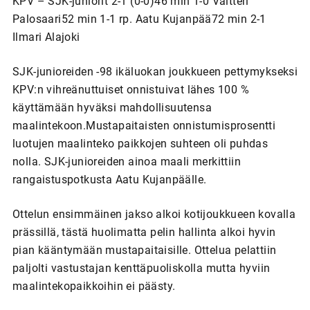
KPV – SJK-juniorit 2-1 (0-0)46 min 1-0 Valtteri
Palosaari52 min 1-1 rp. Aatu Kujanpää72 min 2-1
Ilmari Alajoki
SJK-junioreiden -98 ikäluokan joukkueen pettymykseksi
KPV:n vihreänuttuiset onnistuivat lähes 100 %
käyttämään hyväksi mahdollisuutensa
maalintekoon.Mustapaitaisten onnistumisprosentti
luotujen maalinteko paikkojen suhteen oli puhdas
nolla. SJK-junioreiden ainoa maali merkittiin
rangaistuspotkusta Aatu Kujanpäälle.
Ottelun ensimmäinen jakso alkoi kotijoukkueen kovalla
prässillä, tästä huolimatta pelin hallinta alkoi hyvin
pian kääntymään mustapaitaisille. Ottelua pelattiin
paljolti vastustajan kenttäpuoliskolla mutta hyviin
maalintekopaikkoihin ei päästy.