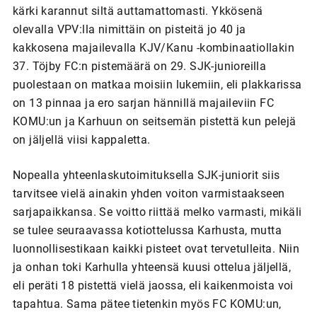
kärki karannut siltä auttamattomasti. Ykkösenä
olevalla VPV:lla nimittäin on pisteitä jo 40 ja
kakkosena majailevalla KJV/Kanu -kombinaatiollakin
37. Töjby FC:n pistemäärä on 29. SJK-junioreilla
puolestaan on matkaa moisiin lukemiin, eli plakkarissa
on 13 pinnaa ja ero sarjan hännillä majaileviin FC
KOMU:un ja Karhuun on seitsemän pistettä kun pelejä
on jäljellä viisi kappaletta.
Nopealla yhteenlaskutoimituksella SJK-juniorit siis
tarvitsee vielä ainakin yhden voiton varmistaakseen
sarjapaikkansa. Se voitto riittää melko varmasti, mikäli
se tulee seuraavassa kotiottelussa Karhusta, mutta
luonnollisestikaan kaikki pisteet ovat tervetulleita. Niin
ja onhan toki Karhulla yhteensä kuusi ottelua jäljellä,
eli peräti 18 pistettä vielä jaossa, eli kaikenmoista voi
tapahtua. Sama pätee tietenkin myös FC KOMU:un,