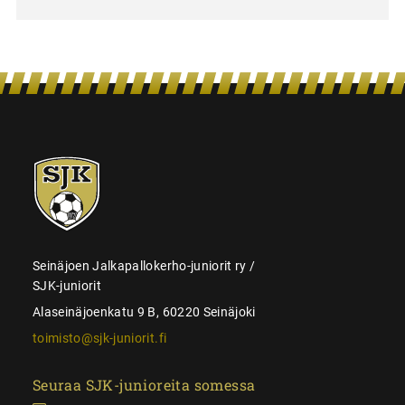
SJK-
juniorit
Seinäjoen Jalkapallokerho-juniorit ry /
SJK-juniorit
Alaseinäjoenkatu 9 B, 60220 Seinäjoki
toimisto@sjk-juniorit.fi
Seuraa SJK-junioreita somessa