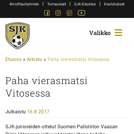
Siirry
|
|
|
Ilmoittautuminen
Turnaukset
SJK-Edustus
Koulutukset
sisältöön
Facebook
Instagram
Twitter
Youtube
Sjk-
Juniorit
Etusivu
»
Arkisto
»
Paha vierasmatsi Vitosessa
Paha vierasmatsi
Vitosessa
Julkaistu
16.8.2017
SJK-junioreiden ottelut Suomen Palloliiton Vaasan