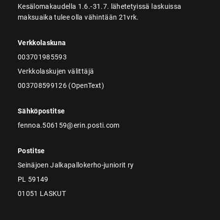
Kesälomakaudella 1.6.-31.7. lähetetyissä laskuissa
maksuaika tulee olla vähintään 21vrk.
Verkkolaskuna
003701985593
Verkkolaskujen välittäjä
003708599126 (OpenText)
Sähköpostitse
fennoa.506159@erin.posti.com
Postitse
Seinäjoen Jalkapallokerho-juniorit ry
PL 59149
01051 LASKUT