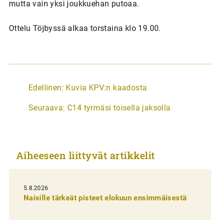
mutta vain yksi joukkuehan putoaa.
Ottelu Töjbyssä alkaa torstaina klo 19.00.
A
Edellinen:
Kuvia KPV:n kaadosta
r
Seuraava:
C14 tyrmäsi toisella jaksolla
t
i
k
Aiheeseen liittyvät artikkelit
k
e
l
5.8.2026
Naisille tärkeät pisteet elokuun ensimmäisestä
i
e