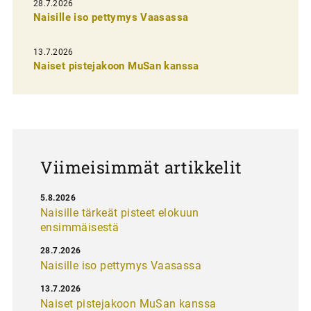
28.7.2026
n
Naisille iso pettymys Vaasassa
s
13.7.2026
e
Naiset pistejakoon MuSan kanssa
l
a
u
s
Viimeisimmät artikkelit
5.8.2026
Naisille tärkeät pisteet elokuun
ensimmäisestä
28.7.2026
Naisille iso pettymys Vaasassa
13.7.2026
Naiset pistejakoon MuSan kanssa