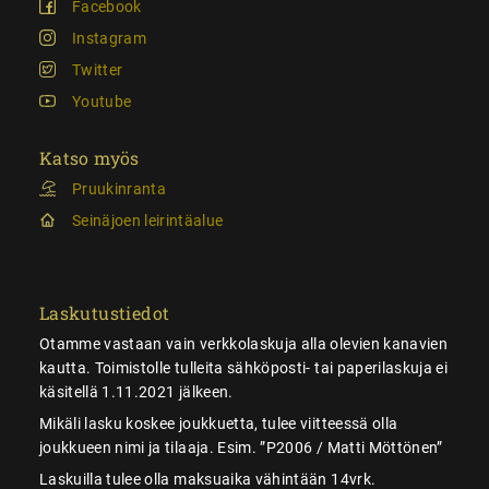
Facebook
Instagram
Twitter
Youtube
Katso myös
Pruukinranta
Seinäjoen leirintäalue
Laskutustiedot
Otamme vastaan vain verkkolaskuja alla olevien kanavien
kautta. Toimistolle tulleita sähköposti- tai paperilaskuja ei
käsitellä 1.11.2021 jälkeen.
Mikäli lasku koskee joukkuetta, tulee viitteessä olla
joukkueen nimi ja tilaaja. Esim. ”P2006 / Matti Möttönen”
Laskuilla tulee olla maksuaika vähintään 14vrk.