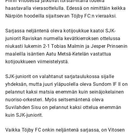
Piirin Vitosessa jatkuvat torstai-iltana todella
haastavalla vierasottelulla. Edessä on nimittäin keikka
Närpiön hoodeilla sijaitsevan Töjby FC:n vieraaksi.
Sarjassa neljäntenä oleva kotijoukkue kaatoi SJK-
juniorit Raviskan nurmella kevätkierroksen ottelussa
niukasti lukemin 2-1 Tobias Malmin ja Jesper Prinsenin
maaleilla isäntien Aatu Metsä-Ketelän vastattua
kotijoukkueen viimeistelystä.
SJK-juniorit on valahtanut sarjataulukossa sijalle
yhdeksän, mutta juuri yläpuolella oleva Sundom IF II on
pelannut kaksi matsia enemmän kuin seinäjokelainen
nuoriso-orkesteri. Myös seitsemäntenä oleva
Suvilahden Sisu on pelannut kaksi ottelua enemmän
kuin SJK-juniorit.
Vaikka Töjby FC onkin neljäntenä sarjassa, on Vitosen