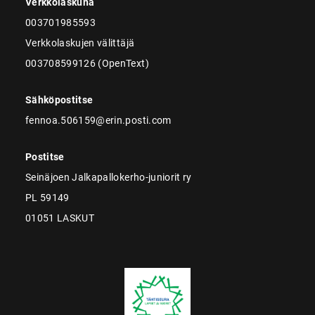
Verkkolaskuna
003701985593
Verkkolaskujen välittäjä
003708599126 (OpenText)
Sähköpostitse
fennoa.506159@erin.posti.com
Postitse
Seinäjoen Jalkapallokerho-juniorit ry
PL 59149
01051 LASKUT