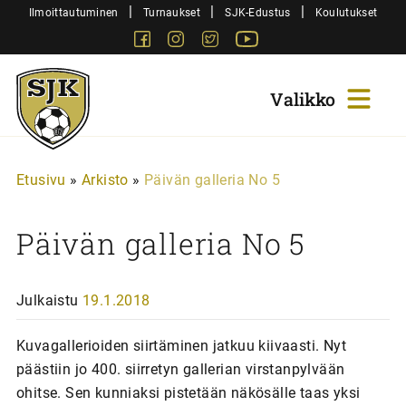
Siirry
|
|
|
Ilmoittautuminen
Turnaukset
SJK-Edustus
Koulutukset
sisältöön
Facebook
Instagram
Twitter
Youtube
Sjk-
Juniorit
Etusivu
»
Arkisto
»
Päivän galleria No 5
Päivän galleria No 5
Julkaistu
19.1.2018
Kuvagallerioiden siirtäminen jatkuu kiivaasti. Nyt
päästiin jo 400. siirretyn gallerian virstanpylvään
ohitse. Sen kunniaksi pistetään näkösälle taas yksi