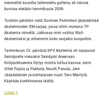
menneiltä kausilta tallennettu galleria, eli näissä
kuvissa eletään tammikuuta 2006.
Tuolloin pelattiin vielä Suomen Palloliiton järjestämää
akatemioiden SM-sarjaa, jossa oltiin mukana TP
Akatemia nimellä. Jatkossa nimi vaihtui Wall-
Akatemiaksi ja sittemmin koko sarjakin kuopattiin.
Tammikuun 23. päivänä KPV Akatemia oli saapunut
Seinäjoelle vieraaksi Seinäjoki Areenaan.
Kotijoukkueesta löytyy monta tuttua kasvoa, esim.
Villet Pajula ja Pakkala, Nuutti Panula, Jere
Jääskeläinen ja kohtalaisen nuori Tero Mäntylä.
Käykääs kurkkimassa täältä.
Linkki 1