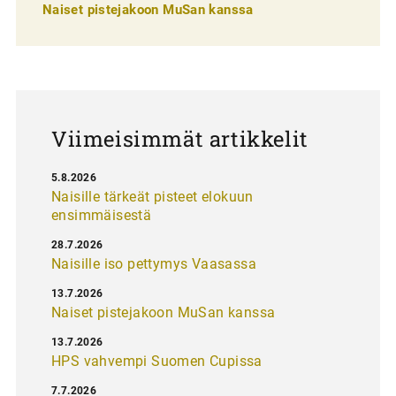
l
Naiset pistejakoon MuSan kanssa
a
u
s
Viimeisimmät artikkelit
5.8.2026
Naisille tärkeät pisteet elokuun
ensimmäisestä
28.7.2026
Naisille iso pettymys Vaasassa
13.7.2026
Naiset pistejakoon MuSan kanssa
13.7.2026
HPS vahvempi Suomen Cupissa
7.7.2026