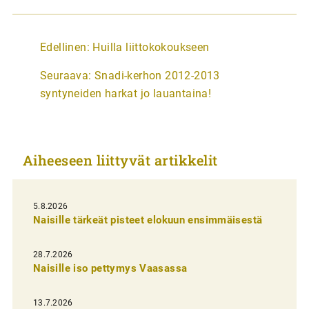
A
Edellinen:
Huilla liittokokoukseen
r
Seuraava:
Snadi-kerhon 2012-2013
t
syntyneiden harkat jo lauantaina!
i
k
k
Aiheeseen liittyvät artikkelit
e
l
i
5.8.2026
Naisille tärkeät pisteet elokuun ensimmäisestä
e
n
28.7.2026
Naisille iso pettymys Vaasassa
s
e
13.7.2026