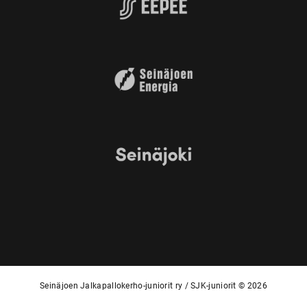
Seinäjoen Jalkapallokerho-juniorit ry / SJK-juniorit © 2026