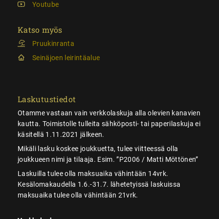
Youtube
Katso myös
Pruukinranta
Seinäjoen leirintäalue
Laskutustiedot
Otamme vastaan vain verkkolaskuja alla olevien kanavien
kautta. Toimistolle tulleita sähköposti- tai paperilaskuja ei
käsitellä 1.11.2021 jälkeen.
Mikäli lasku koskee joukkuetta, tulee viitteessä olla
joukkueen nimi ja tilaaja. Esim. ”P2006 / Matti Möttönen”
Laskuilla tulee olla maksuaika vähintään 14vrk.
Kesälomakaudella 1.6.-31.7. lähetetyissä laskuissa
maksuaika tulee olla vähintään 21vrk.