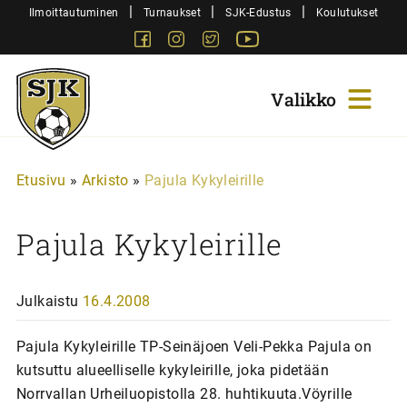
Siirry
|
|
|
Ilmoittautuminen
Turnaukset
SJK-Edustus
Koulutukset
sisältöön
Facebook
Instagram
Twitter
Youtube
Sjk-
Juniorit
Etusivu
»
Arkisto
»
Pajula Kykyleirille
Pajula Kykyleirille
Julkaistu
16.4.2008
Pajula Kykyleirille TP-Seinäjoen Veli-Pekka Pajula on
kutsuttu alueelliselle kykyleirille, joka pidetään
Norrvallan Urheiluopistolla 28. huhtikuuta.Vöyrille