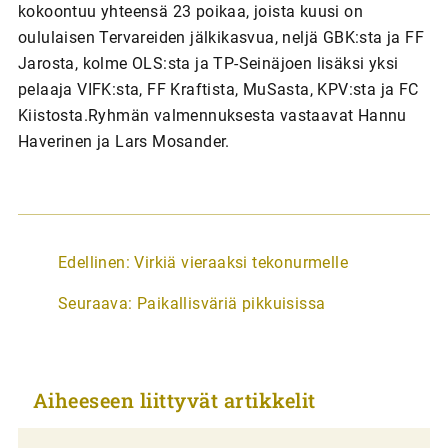
kokoontuu yhteensä 23 poikaa, joista kuusi on
oululaisen Tervareiden jälkikasvua, neljä GBK:sta ja FF
Jarosta, kolme OLS:sta ja TP-Seinäjoen lisäksi yksi
pelaaja VIFK:sta, FF Kraftista, MuSasta, KPV:sta ja FC
Kiistosta.Ryhmän valmennuksesta vastaavat Hannu
Haverinen ja Lars Mosander.
A
Edellinen:
Virkiä vieraaksi tekonurmelle
r
Seuraava:
Paikallisväriä pikkuisissa
t
i
k
Aiheeseen liittyvät artikkelit
k
e