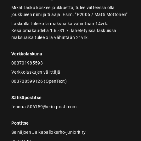
Mikäli lasku koskee joukkuetta, tulee viitteessä olla
joukkueen nimi ja tilaaja. Esim. ”P2006 / Matti Möttönen”
Laskuilla tulee olla maksuaika vähintään 14vrk.
Kesälomakaudella 1.6.-31.7. lähetetyissä laskuissa
maksuaika tulee olla vähintään 21vrk.
Verkkolaskuna
003701985593
Verkkolaskujen välittäjä
003708599126 (OpenText)
Sähköpostitse
fennoa.506159@erin.posti.com
Postitse
Seinäjoen Jalkapallokerho-juniorit ry