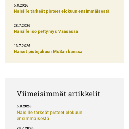
l
5.8.2026
Naisille tärkeät pisteet elokuun ensimmäisestä
i
e
28.7.2026
n
Naisille iso pettymys Vaasassa
s
13.7.2026
e
Naiset pistejakoon MuSan kanssa
l
a
u
s
Viimeisimmät artikkelit
5.8.2026
Naisille tärkeät pisteet elokuun
ensimmäisestä
28.7.2026