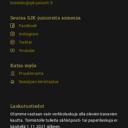
toimisto@sjk-juniorit.fi
Seuraa SJK-junioreita somessa
Facebook
Instagram
Twitter
Youtube
Katso myös
Pruukinranta
Seinäjoen leirintäalue
Laskutustiedot
Otamme vastaan vain verkkolaskuja alla olevien kanavien
kautta. Toimistolle tulleita sähköposti- tai paperilaskuja ei
käsitellä 1.11.2021 jälkeen.