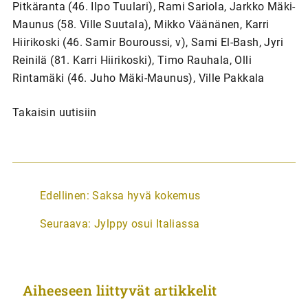
Pitkäranta (46. Ilpo Tuulari), Rami Sariola, Jarkko Mäki-
Maunus (58. Ville Suutala), Mikko Väänänen, Karri
Hiirikoski (46. Samir Bouroussi, v), Sami El-Bash, Jyri
Reinilä (81. Karri Hiirikoski), Timo Rauhala, Olli
Rintamäki (46. Juho Mäki-Maunus), Ville Pakkala
Takaisin uutisiin
A
Edellinen:
Saksa hyvä kokemus
r
Seuraava:
Jylppy osui Italiassa
t
i
k
Aiheeseen liittyvät artikkelit
k