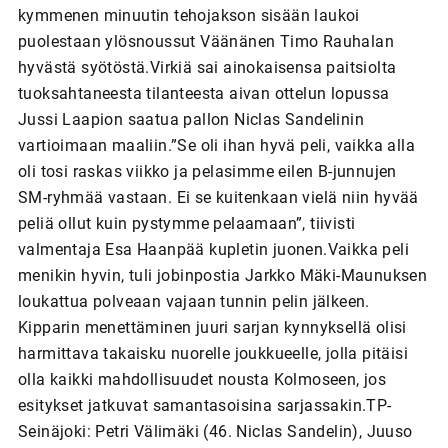
kymmenen minuutin tehojakson sisään laukoi
puolestaan ylösnoussut Väänänen Timo Rauhalan
hyvästä syötöstä.Virkiä sai ainokaisensa paitsiolta
tuoksahtaneesta tilanteesta aivan ottelun lopussa
Jussi Laapion saatua pallon Niclas Sandelinin
vartioimaan maaliin.”Se oli ihan hyvä peli, vaikka alla
oli tosi raskas viikko ja pelasimme eilen B-junnujen
SM-ryhmää vastaan. Ei se kuitenkaan vielä niin hyvää
peliä ollut kuin pystymme pelaamaan”, tiivisti
valmentaja Esa Haanpää kupletin juonen.Vaikka peli
menikin hyvin, tuli jobinpostia Jarkko Mäki-Maunuksen
loukattua polveaan vajaan tunnin pelin jälkeen.
Kipparin menettäminen juuri sarjan kynnyksellä olisi
harmittava takaisku nuorelle joukkueelle, jolla pitäisi
olla kaikki mahdollisuudet nousta Kolmoseen, jos
esitykset jatkuvat samantasoisina sarjassakin.TP-
Seinäjoki: Petri Välimäki (46. Niclas Sandelin), Juuso