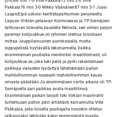
(0-0)66 min 1-0 Ville Pakkala72 min 2-0 Ville
Pakkala76 min 3-0 Mikko Väänänen87 min 3-1 Jussi
LaapioEipä uskoisi kenttätapahtumien perusteella
Lapuan Virkiän pelaavan Kolmosessa ja TP-Seinäjoen
tahkoavan tulevalla kaudella Nelosta, sen verran paljon
parempi kotijoukkue oli ryhmien otettua toisistaan
mittaa Jouppilanvuoren aurinkoisella, mutta
loppupelistä hyytävällä tekonurmella.Vaikka
ensimmäinen puoliaika mentiinkin maalittomasti, oli
kotijoukkue se, joka teki peliä ja pyrki rakentamaan
paikkoja vieraiden tyydyttyä lähettämään pallon
mahdollisimman nopeasti mahdollisimman kauas
omasta päästään.Jo ensimmäisen vartin aikana oli TP-
Seinäjoella pari paikkaa avata maalitilinsä.
Ensimmäisen paikan tarjoili toki Virkiän maalivahti
tulitettuaan pallon päin ärhäkästi karvannutta Ville
Pakkalaa, joka toisella puoliajalla nousikin ottelun
ratkaisijaksi tehtyään kaksi ensimmäistä maalia.