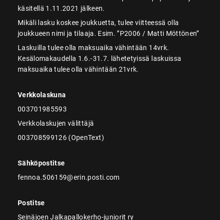
käsitellä 1.11.2021 jälkeen.
Mikäli lasku koskee joukkuetta, tulee viitteessä olla
joukkueen nimi ja tilaaja. Esim. ”P2006 / Matti Möttönen”
Laskuilla tulee olla maksuaika vähintään 14vrk.
Kesälomakaudella 1.6.-31.7. lähetetyissä laskuissa
maksuaika tulee olla vähintään 21vrk.
Verkkolaskuna
003701985593
Verkkolaskujen välittäjä
003708599126 (OpenText)
Sähköpostitse
fennoa.506159@erin.posti.com
Postitse
Seinäjoen Jalkapallokerho-juniorit ry