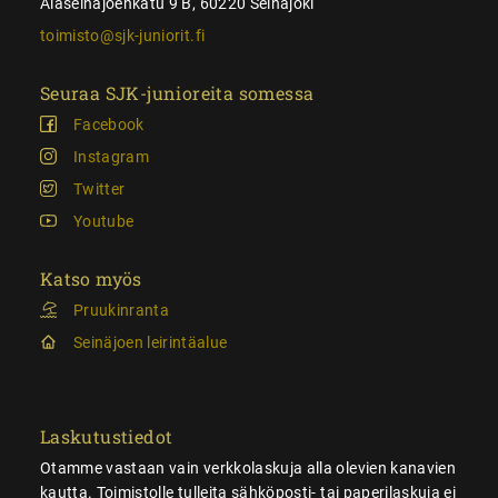
Alaseinäjoenkatu 9 B, 60220 Seinäjoki
toimisto@sjk-juniorit.fi
Seuraa SJK-junioreita somessa
Facebook
Instagram
Twitter
Youtube
Katso myös
Pruukinranta
Seinäjoen leirintäalue
Laskutustiedot
Otamme vastaan vain verkkolaskuja alla olevien kanavien
kautta. Toimistolle tulleita sähköposti- tai paperilaskuja ei