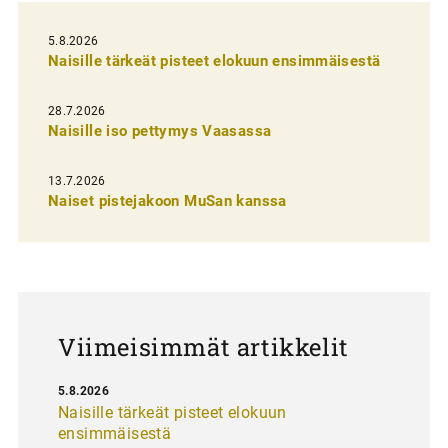
e
l
5.8.2026
Naisille tärkeät pisteet elokuun ensimmäisestä
i
e
28.7.2026
n
Naisille iso pettymys Vaasassa
s
13.7.2026
e
Naiset pistejakoon MuSan kanssa
l
a
u
s
Viimeisimmät artikkelit
5.8.2026
Naisille tärkeät pisteet elokuun
ensimmäisestä