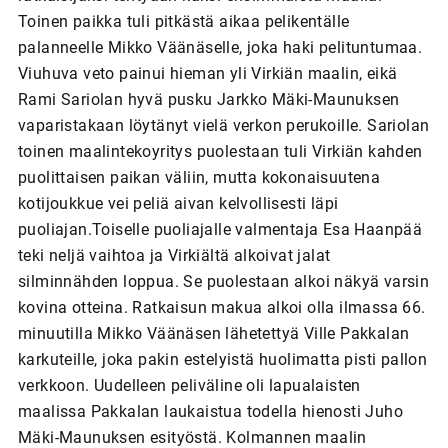
Toinen paikka tuli pitkästä aikaa pelikentälle
palanneelle Mikko Väänäselle, joka haki pelituntumaa.
Viuhuva veto painui hieman yli Virkiän maalin, eikä
Rami Sariolan hyvä pusku Jarkko Mäki-Maunuksen
vaparistakaan löytänyt vielä verkon perukoille. Sariolan
toinen maalintekoyritys puolestaan tuli Virkiän kahden
puolittaisen paikan väliin, mutta kokonaisuutena
kotijoukkue vei peliä aivan kelvollisesti läpi
puoliajan.Toiselle puoliajalle valmentaja Esa Haanpää
teki neljä vaihtoa ja Virkiältä alkoivat jalat
silminnähden loppua. Se puolestaan alkoi näkyä varsin
kovina otteina. Ratkaisun makua alkoi olla ilmassa 66.
minuutilla Mikko Väänäsen lähetettyä Ville Pakkalan
karkuteille, joka pakin estelyistä huolimatta pisti pallon
verkkoon. Uudelleen peliväline oli lapualaisten
maalissa Pakkalan laukaistua todella hienosti Juho
Mäki-Maunuksen esityöstä. Kolmannen maalin