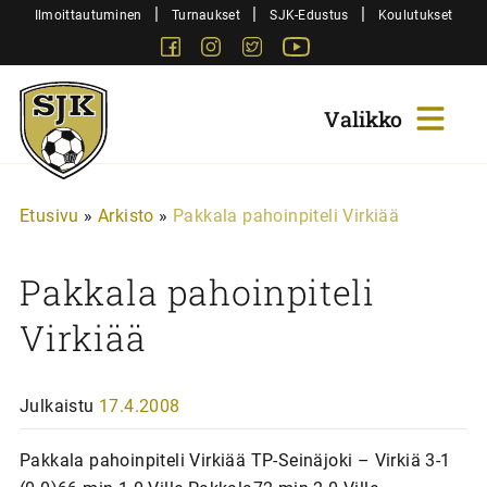
Siirry
|
|
|
Ilmoittautuminen
Turnaukset
SJK-Edustus
Koulutukset
sisältöön
Facebook
Instagram
Twitter
Youtube
Sjk-
Juniorit
Etusivu
»
Arkisto
»
Pakkala pahoinpiteli Virkiää
Pakkala pahoinpiteli
Virkiää
Julkaistu
17.4.2008
Pakkala pahoinpiteli Virkiää TP-Seinäjoki – Virkiä 3-1