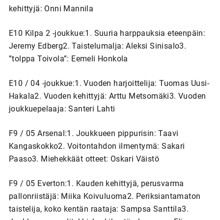
kehittyjä: Onni Mannila
E10 Kilpa 2 -joukkue:1. Suuria harppauksia eteenpäin:
Jeremy Edberg2. Taistelumalja: Aleksi Sinisalo3.
”tolppa Toivola”: Eemeli Honkola
E10 / 04 -joukkue:1. Vuoden harjoittelija: Tuomas Uusi-
Hakala2. Vuoden kehittyjä: Arttu Metsomäki3. Vuoden
joukkuepelaaja: Santeri Lahti
F9 / 05 Arsenal:1. Joukkueen pippurisin: Taavi
Kangaskokko2. Voitontahdon ilmentymä: Sakari
Paaso3. Miehekkäät otteet: Oskari Väistö
F9 / 05 Everton:1. Kauden kehittyjä, perusvarma
pallonriistäjä: Miika Koivuluoma2. Periksiantamaton
taistelija, koko kentän raataja: Sampsa Santtila3.