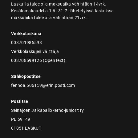
Laskuilla tulee olla maksuaika vähintään 14vrk.
Kesälomakaudella 1.6.-31.7. lähetetyissä laskuissa
maksuaika tulee olla vähintään 21vrk.
Verkkolaskuna
003701985593
Verkkolaskujen välittäjä
003708599126 (OpenText)
Sähköpostitse
fennoa.506159@erin.posti.com
Postitse
Seinäjoen Jalkapallokerho-juniorit ry
PL 59149
01051 LASKUT