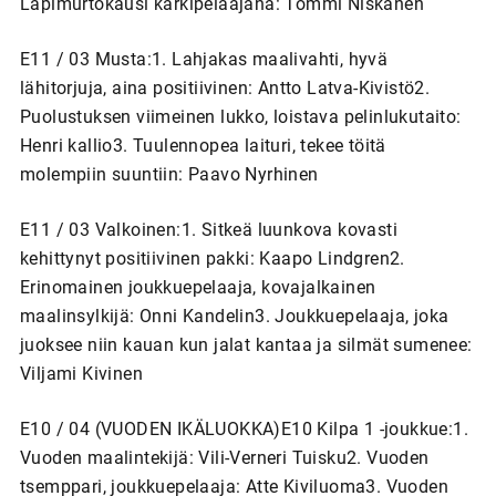
Läpimurtokausi kärkipelaajana: Tommi Niskanen
E11 / 03 Musta:1. Lahjakas maalivahti, hyvä
lähitorjuja, aina positiivinen: Antto Latva-Kivistö2.
Puolustuksen viimeinen lukko, loistava pelinlukutaito:
Henri kallio3. Tuulennopea laituri, tekee töitä
molempiin suuntiin: Paavo Nyrhinen
E11 / 03 Valkoinen:1. Sitkeä luunkova kovasti
kehittynyt positiivinen pakki: Kaapo Lindgren2.
Erinomainen joukkuepelaaja, kovajalkainen
maalinsylkijä: Onni Kandelin3. Joukkuepelaaja, joka
juoksee niin kauan kun jalat kantaa ja silmät sumenee:
Viljami Kivinen
E10 / 04 (VUODEN IKÄLUOKKA)E10 Kilpa 1 -joukkue:1.
Vuoden maalintekijä: Vili-Verneri Tuisku2. Vuoden
tsemppari, joukkuepelaaja: Atte Kiviluoma3. Vuoden