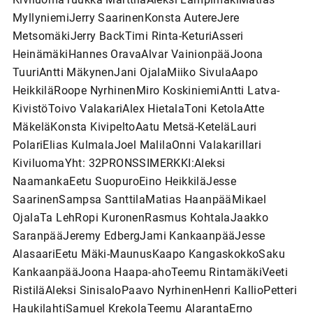
MyllyniemiJerry SaarinenKonsta AutereJere
MetsomäkiJerry BackTimi Rinta-KeturiAsseri
HeinämäkiHannes OravaAlvar VainionpääJoona
TuuriAntti MäkynenJani OjalaMiiko SivulaAapo
HeikkiläRoope NyrhinenMiro KoskiniemiAntti Latva-
KivistöToivo ValakariAlex HietalaToni KetolaAtte
MäkeläKonsta KivipeltoAatu Metsä-KeteläLauri
PolariElias KulmalaJoel MalilaOnni ValakariIlari
KiviluomaYht: 32PRONSSIMERKKI:Aleksi
NaamankaEetu SuopuroEino HeikkiläJesse
SaarinenSampsa SanttilaMatias HaanpääMikael
OjalaTa LehRopi KuronenRasmus KohtalaJaakko
SaranpääJeremy EdbergJami KankaanpääJesse
AlasaariEetu Mäki-MaunusKaapo KangaskokkoSaku
KankaanpääJoona Haapa-ahoTeemu RintamäkiVeeti
RistiläAleksi SinisaloPaavo NyrhinenHenri KallioPetteri
HaukilahtiSamuel KrekolaTeemu AlarantaErno