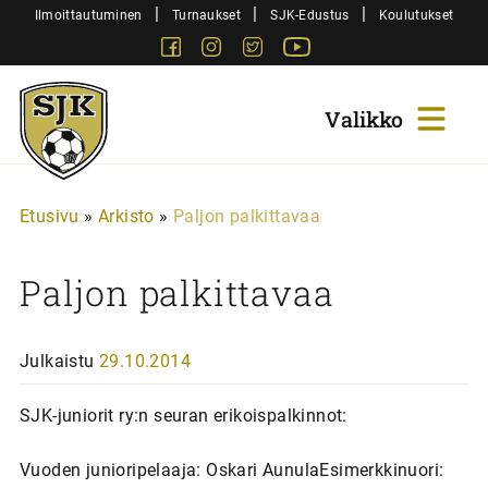
Siirry
|
|
|
Ilmoittautuminen
Turnaukset
SJK-Edustus
Koulutukset
sisältöön
Facebook
Instagram
Twitter
Youtube
Sjk-
Juniorit
Etusivu
»
Arkisto
»
Paljon palkittavaa
Paljon palkittavaa
Julkaistu
29.10.2014
SJK-juniorit ry:n seuran erikoispalkinnot:
Vuoden junioripelaaja: Oskari AunulaEsimerkkinuori: