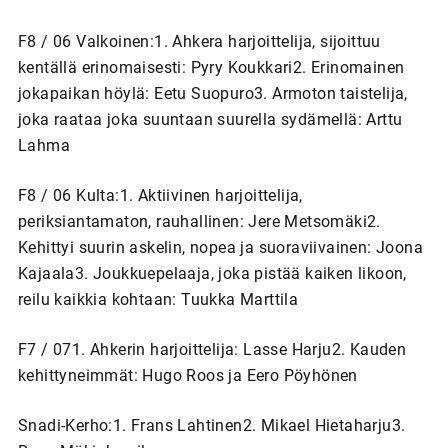
F8 / 06 Valkoinen:1. Ahkera harjoittelija, sijoittuu
kentällä erinomaisesti: Pyry Koukkari2. Erinomainen
jokapaikan höylä: Eetu Suopuro3. Armoton taistelija,
joka raataa joka suuntaan suurella sydämellä: Arttu
Lahma
F8 / 06 Kulta:1. Aktiivinen harjoittelija,
periksiantamaton, rauhallinen: Jere Metsomäki2.
Kehittyi suurin askelin, nopea ja suoraviivainen: Joona
Kajaala3. Joukkuepelaaja, joka pistää kaiken likoon,
reilu kaikkia kohtaan: Tuukka Marttila
F7 / 071. Ahkerin harjoittelija: Lasse Harju2. Kauden
kehittyneimmät: Hugo Roos ja Eero Pöyhönen
Snadi-Kerho:1. Frans Lahtinen2. Mikael Hietaharju3.