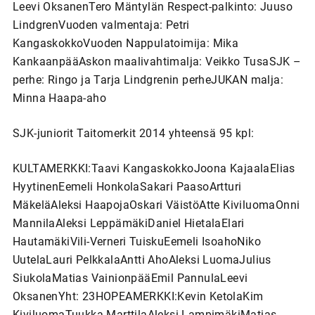
Leevi OksanenTero Mäntylän Respect-palkinto: Juuso
LindgrenVuoden valmentaja: Petri
KangaskokkoVuoden Nappulatoimija: Mika
KankaanpääAskon maalivahtimalja: Veikko TusaSJK –
perhe: Ringo ja Tarja Lindgrenin perheJUKAN malja:
Minna Haapa-aho
SJK-juniorit Taitomerkit 2014 yhteensä 95 kpl:
KULTAMERKKI:Taavi KangaskokkoJoona KajaalaElias
HyytinenEemeli HonkolaSakari PaasoArtturi
MäkeläAleksi HaapojaOskari VäistöAtte KiviluomaOnni
MannilaAleksi LeppämäkiDaniel HietalaElari
HautamäkiVili-Verneri TuiskuEemeli IsoahoNiko
UutelaLauri PelkkalaAntti AhoAleksi LuomaJulius
SiukolaMatias VainionpääEmil PannulaLeevi
OksanenYht: 23HOPEAMERKKI:Kevin KetolaKim
KiviluomaTuukka MarttilaAleksi LampimäkiMatias