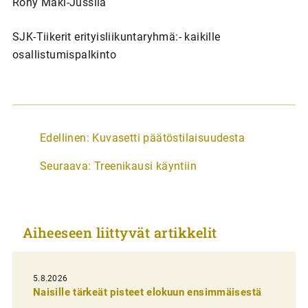
Rony Mäki-Jussila
SJK-Tiikerit erityisliikuntaryhmä:- kaikille
osallistumispalkinto
A
Edellinen:
Kuvasetti päätöstilaisuudesta
r
Seuraava:
Treenikausi käyntiin
t
i
k
Aiheeseen liittyvät artikkelit
k
e
l
5.8.2026
Naisille tärkeät pisteet elokuun ensimmäisestä
i