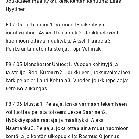
Joukkueen maalitykki, keskikentän kanuuna: Elias
Hyytinen
F9 / 05 Tottenham:1. Varmaa työskentelyä
maalivahtina: Asseri Heinämäki2. Joukkuetoverit
huomioon ottava maalitykki: Akseli Haapoja3.
Periksiantamaton taistelija: Topi Välimäki
F9 / 05 Manchester United:1. Vuoden kehittyjä ja
taistelija: Ropi Kuronen2. Joukkueen juoksuvoimainen
kärkipelaaja: Lauri Kohtala3. Vuoden joukkuepelaaja:
Eero Koivukangas
F8 / 06 Musta:1. Pelaaja, jonka varmaan tekemiseen
voi luottaa pelistä toiseen: Jesse Saarinen2.
Hyökkäyspään raataja ja maalitykki: Aleksi
Naamanka3. Pelaaja, joka ottaa aina muut huomioon
kentällä ja kentän ulkopuolella: Rasmus Oijennus