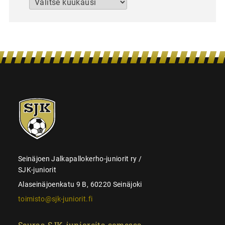
Arkistot
SJK-
juniorit
Seinäjoen Jalkapallokerho-juniorit ry /
SJK-juniorit
Alaseinäjoenkatu 9 B, 60220 Seinäjoki
toimisto@sjk-juniorit.fi
Seuraa SJK-junioreita somessa