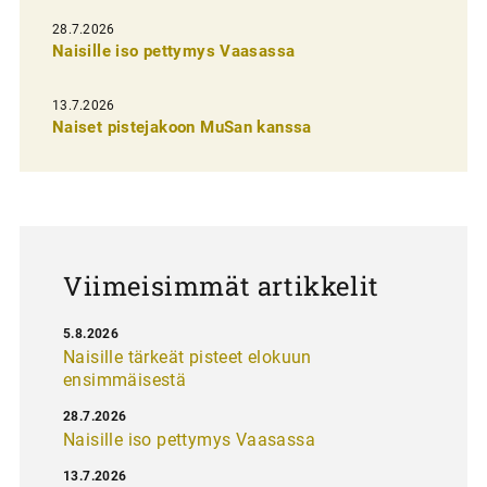
e
28.7.2026
n
Naisille iso pettymys Vaasassa
s
13.7.2026
e
Naiset pistejakoon MuSan kanssa
l
a
u
s
Viimeisimmät artikkelit
5.8.2026
Naisille tärkeät pisteet elokuun
ensimmäisestä
28.7.2026
Naisille iso pettymys Vaasassa
13.7.2026