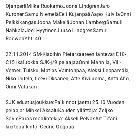
OjanperäMiika RuokamoJoona LindgrenJaro
KuronenSamu NiemeläEeli KujanpääAapo KuivilaOnni
PelkkikangasJoona MäkeläJohan LambergSamuli
NahkalaJoel HyytinenJuuso LindgrenSamir
RadwanYht: 40
22.11.2014 SM-Kisoihin Pietarsaareen lähtevät E10-
C15 ikäluokka SJK-j/9 pelaajaaOnni Mannila, Vili-
Verneri Tuisku, Matias Vainionpää, Aleksi Leppämäki,
Niko Uutela, Leevi Oksanen, Atte Kiviluoma, Antti Aho,
Onni Valakari
SJK edustusjoukkue:Palkinnot jaettu 25.10.Vuoden
pelaaja: Mihkel AksaluKauden yllättäjä: Zeljko
SavicParas maalintekijä: Akseli PelvasArt Tifani-
kiertopalkinto: Cedric Gogoua