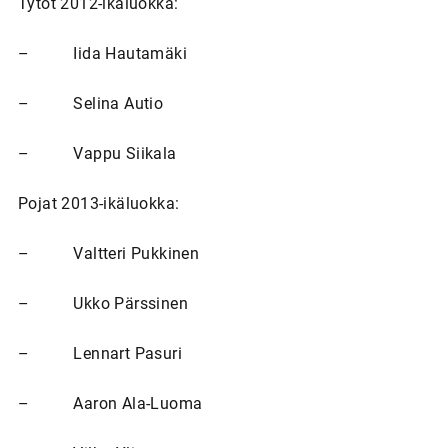
Tytöt 2012-ikäluokka:
– Iida Hautamäki
– Selina Autio
– Vappu Siikala
Pojat 2013-ikäluokka:
– Valtteri Pukkinen
– Ukko Pärssinen
– Lennart Pasuri
– Aaron Ala-Luoma