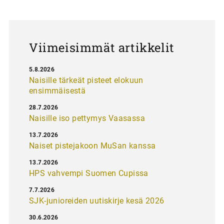
a
u
s
Viimeisimmät artikkelit
5.8.2026
Naisille tärkeät pisteet elokuun
ensimmäisestä
28.7.2026
Naisille iso pettymys Vaasassa
13.7.2026
Naiset pistejakoon MuSan kanssa
13.7.2026
HPS vahvempi Suomen Cupissa
7.7.2026
SJK-junioreiden uutiskirje kesä 2026
30.6.2026