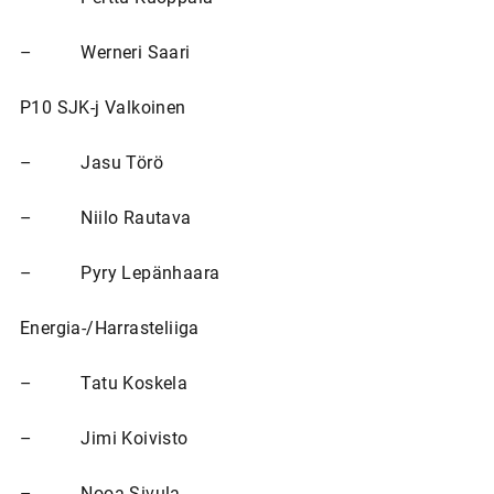
– Werneri Saari
P10 SJK-j Valkoinen
– Jasu Törö
– Niilo Rautava
– Pyry Lepänhaara
Energia-/Harrasteliiga
– Tatu Koskela
– Jimi Koivisto
– Nooa Sivula