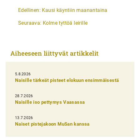
A
Edellinen:
Kausi käyntiin maanantaina
r
Seuraava:
Kolme tyttöä leirille
t
i
k
Aiheeseen liittyvät artikkelit
k
e
l
5.8.2026
Naisille tärkeät pisteet elokuun ensimmäisestä
i
e
28.7.2026
n
Naisille iso pettymys Vaasassa
s
13.7.2026
e
Naiset pistejakoon MuSan kanssa
l