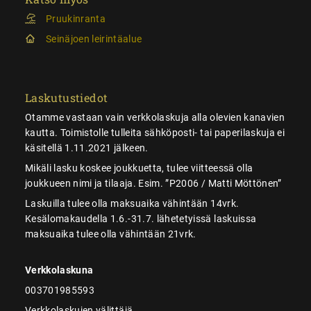
Pruukinranta
Seinäjoen leirintäalue
Laskutustiedot
Otamme vastaan vain verkkolaskuja alla olevien kanavien
kautta. Toimistolle tulleita sähköposti- tai paperilaskuja ei
käsitellä 1.11.2021 jälkeen.
Mikäli lasku koskee joukkuetta, tulee viitteessä olla
joukkueen nimi ja tilaaja. Esim. ”P2006 / Matti Möttönen”
Laskuilla tulee olla maksuaika vähintään 14vrk.
Kesälomakaudella 1.6.-31.7. lähetetyissä laskuissa
maksuaika tulee olla vähintään 21vrk.
Verkkolaskuna
003701985593
Verkkolaskujen välittäjä