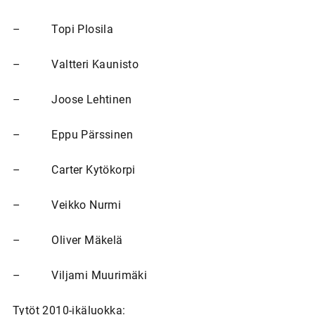
– Topi Plosila
– Valtteri Kaunisto
– Joose Lehtinen
– Eppu Pärssinen
– Carter Kytökorpi
– Veikko Nurmi
– Oliver Mäkelä
– Viljami Muurimäki
Tytöt 2010-ikäluokka: