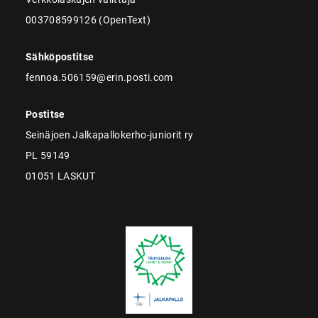
003708599126 (OpenText)
Sähköpostitse
fennoa.506159@erin.posti.com
Postitse
Seinäjoen Jalkapallokerho-juniorit ry
PL 59149
01051 LASKUT