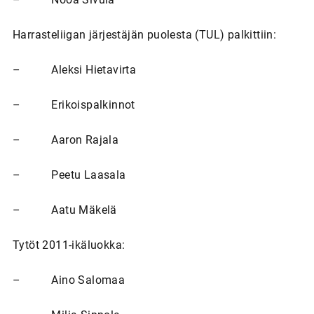
Harrasteliigan järjestäjän puolesta (TUL) palkittiin:
– Aleksi Hietavirta
– Erikoispalkinnot
– Aaron Rajala
– Peetu Laasala
– Aatu Mäkelä
Tytöt 2011-ikäluokka:
– Aino Salomaa