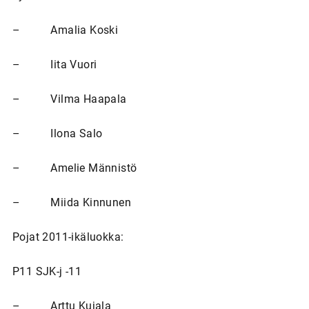
– Amalia Koski
– Iita Vuori
– Vilma Haapala
– Ilona Salo
– Amelie Männistö
– Miida Kinnunen
Pojat 2011-ikäluokka:
P11 SJK-j -11
– Arttu Kujala