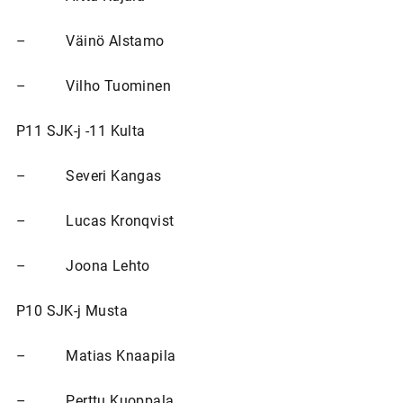
– Väinö Alstamo
– Vilho Tuominen
P11 SJK-j -11 Kulta
– Severi Kangas
– Lucas Kronqvist
– Joona Lehto
P10 SJK-j Musta
– Matias Knaapila
– Perttu Kuoppala