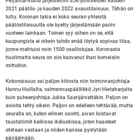
Perjantai-iltana järjestettiin SJK-junioreiden kauden
2021 päätös- ja kauden 2022 avaustilaisuus. Tähän on
tultu. Koronan takia ei koko seuran yhteistä
päätöstilaisuutta ole kyetty järjestämään pariin
vuoteen lainkaan. Toinen syy siihen on se, että
kaupungista ei oikein tahdo enää löytyä sopivaa tilaa,
jonne mahtuisi noin 1500 osallistujaa. Koronasta
huolimatta seura on siis kasvanut ihan komeisiin
mittoihin.
Kokonaisuus sai paljon kiitosta niin toiminnanjohtaja
Hannu Huillalta, valmennuspäällikkö Jyri Hietaharjulta
kuin puheenjohtaja Jukka Saarijärveltäkin. Paljon on
asioita tehty oikein. Paljon on edelleen tehtävää, mutta
seuralla on, kuten eilinen osoitti, aivan loistavat
taustatiimit kaikissa ikäluokissa, joten haasteet
otetaan vastaan ja niiden kanssa pystytään
pärjäämään.