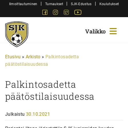
Siirry
|
|
|
Ilmoittautuminen
Turnaukset
SJK-Edustus
Koulutukset
sisältöön
Facebook
Instagram
Twitter
Youtube
Sjk-
Juniorit
Etusivu
»
Arkisto
»
Palkintosadetta
päätöstilaisuudessa
Palkintosadetta
päätöstilaisuudessa
Julkaistu
30.10.2021