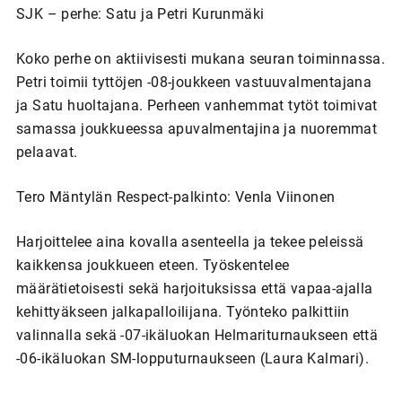
SJK – perhe: Satu ja Petri Kurunmäki
Koko perhe on aktiivisesti mukana seuran toiminnassa.
Petri toimii tyttöjen -08-joukkeen vastuuvalmentajana
ja Satu huoltajana. Perheen vanhemmat tytöt toimivat
samassa joukkueessa apuvalmentajina ja nuoremmat
pelaavat.
Tero Mäntylän Respect-palkinto: Venla Viinonen
Harjoittelee aina kovalla asenteella ja tekee peleissä
kaikkensa joukkueen eteen. Työskentelee
määrätietoisesti sekä harjoituksissa että vapaa-ajalla
kehittyäkseen jalkapalloilijana. Työnteko palkittiin
valinnalla sekä -07-ikäluokan Helmariturnaukseen että
-06-ikäluokan SM-lopputurnaukseen (Laura Kalmari).