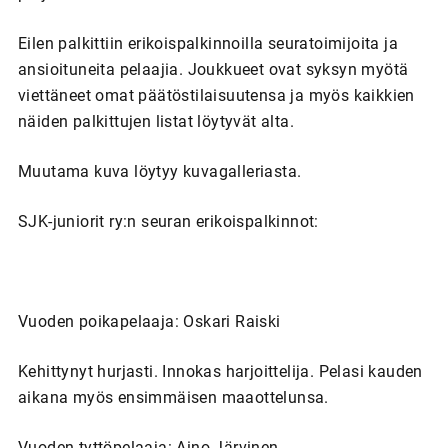
Eilen palkittiin erikoispalkinnoilla seuratoimijoita ja
ansioituneita pelaajia. Joukkueet ovat syksyn myötä
viettäneet omat päätöstilaisuutensa ja myös kaikkien
näiden palkittujen listat löytyvät alta.
Muutama kuva löytyy kuvagalleriasta.
SJK-juniorit ry:n seuran erikoispalkinnot:
Vuoden poikapelaaja: Oskari Raiski
Kehittynyt hurjasti. Innokas harjoittelija. Pelasi kauden
aikana myös ensimmäisen maaottelunsa.
Vuoden tyttöpelaaja: Aino Järvinen