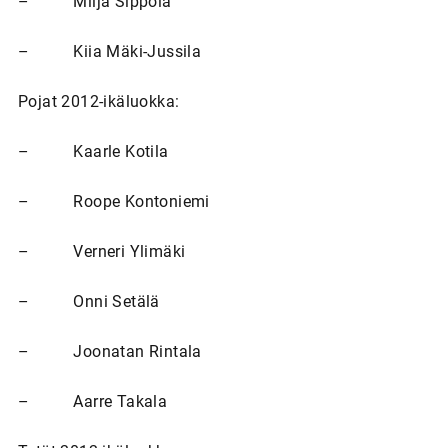
– Milja Sippola
– Kiia Mäki-Jussila
Pojat 2012-ikäluokka:
– Kaarle Kotila
– Roope Kontoniemi
– Verneri Ylimäki
– Onni Setälä
– Joonatan Rintala
– Aarre Takala