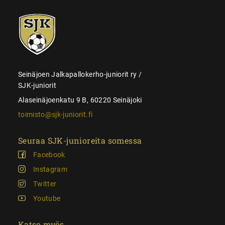
SJK-
juniorit
Seinäjoen Jalkapallokerho-juniorit ry /
SJK-juniorit
Alaseinäjoenkatu 9 B, 60220 Seinäjoki
toimisto@sjk-juniorit.fi
Seuraa SJK-junioreita somessa
Facebook
Instagram
Twitter
Youtube
Katso myös