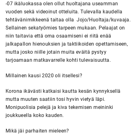
-07 ikäluokassa olen ollut huoltajana useamman
vuoden sekä videoinut otteluita. Tulevalla kaudella
tehtävänimikkeenä taitaa olla Jojo/Huoltaja/kuvaaja.
Sellainen sekatyömies tarpeen mukaan. Pelaajat on
niin taitavia että oma osaamiseni ei riitä enää
jalkapallon hienouksien ja taktiikoiden opettamiseen,
mutta josko niille jotain muita eväitä pystyy
tarjoamaan matkavarrelle kohti tulevaisuutta.
Millainen kausi 2020 oli itsellesi?
Korona ikävästi katkaisi kautta kesän kynnyksellä
mutta muuten saatiin tosi hyvin vietyä läpi.
Monipuolisia pelejä ja kiva tekemisen meininki
joukkueella koko kauden.
Mikä jäi parhaiten mieleen?