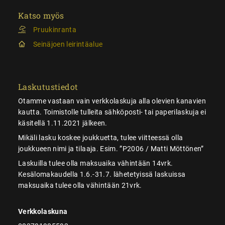
Katso myös
Pruukinranta
Seinäjoen leirintäalue
Laskutustiedot
Otamme vastaan vain verkkolaskuja alla olevien kanavien
kautta. Toimistolle tulleita sähköposti- tai paperilaskuja ei
käsitellä 1.11.2021 jälkeen.
Mikäli lasku koskee joukkuetta, tulee viitteessä olla
joukkueen nimi ja tilaaja. Esim. ”P2006 / Matti Möttönen”
Laskuilla tulee olla maksuaika vähintään 14vrk.
Kesälomakaudella 1.6.-31.7. lähetetyissä laskuissa
maksuaika tulee olla vähintään 21vrk.
Verkkolaskuna