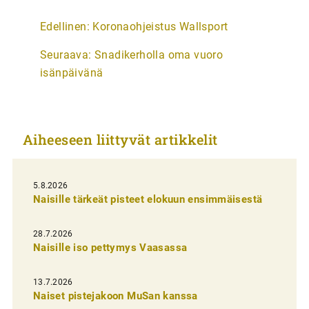
A
Edellinen:
Koronaohjeistus Wallsport
r
Seuraava:
Snadikerholla oma vuoro
t
isänpäivänä
i
k
k
Aiheeseen liittyvät artikkelit
e
l
i
5.8.2026
Naisille tärkeät pisteet elokuun ensimmäisestä
e
n
28.7.2026
Naisille iso pettymys Vaasassa
s
e
13.7.2026
l
Naiset pistejakoon MuSan kanssa