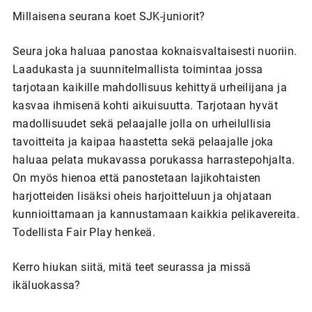
Millaisena seurana koet SJK-juniorit?
Seura joka haluaa panostaa koknaisvaltaisesti nuoriin.
Laadukasta ja suunnitelmallista toimintaa jossa
tarjotaan kaikille mahdollisuus kehittyä urheilijana ja
kasvaa ihmisenä kohti aikuisuutta. Tarjotaan hyvät
madollisuudet sekä pelaajalle jolla on urheilullisia
tavoitteita ja kaipaa haastetta sekä pelaajalle joka
haluaa pelata mukavassa porukassa harrastepohjalta.
On myös hienoa että panostetaan lajikohtaisten
harjotteiden lisäksi oheis harjoitteluun ja ohjataan
kunnioittamaan ja kannustamaan kaikkia pelikavereita.
Todellista Fair Play henkeä.
Kerro hiukan siitä, mitä teet seurassa ja missä
ikäluokassa?