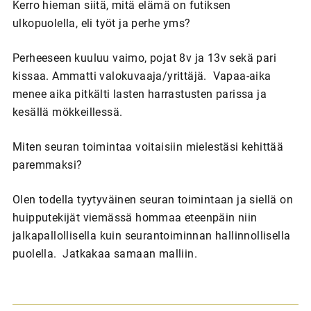
Kerro hieman siitä, mitä elämä on futiksen
ulkopuolella, eli työt ja perhe yms?
Perheeseen kuuluu vaimo, pojat 8v ja 13v sekä pari
kissaa. Ammatti valokuvaaja/yrittäjä. Vapaa-aika
menee aika pitkälti lasten harrastusten parissa ja
kesällä mökkeillessä.
Miten seuran toimintaa voitaisiin mielestäsi kehittää
paremmaksi?
Olen todella tyytyväinen seuran toimintaan ja siellä on
huipputekijät viemässä hommaa eteenpäin niin
jalkapallollisella kuin seurantoiminnan hallinnollisella
puolella. Jatkakaa samaan malliin.