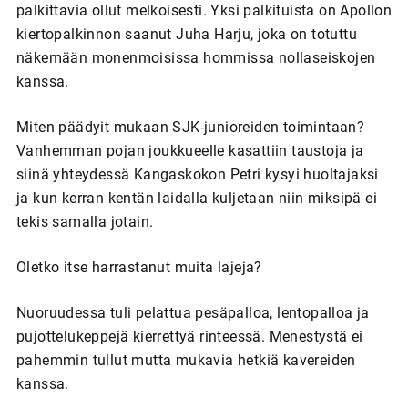
palkittavia ollut melkoisesti. Yksi palkituista on Apollon
kiertopalkinnon saanut Juha Harju, joka on totuttu
näkemään monenmoisissa hommissa nollaseiskojen
kanssa.
Miten päädyit mukaan SJK-junioreiden toimintaan?
Vanhemman pojan joukkueelle kasattiin taustoja ja
siinä yhteydessä Kangaskokon Petri kysyi huoltajaksi
ja kun kerran kentän laidalla kuljetaan niin miksipä ei
tekis samalla jotain.
Oletko itse harrastanut muita lajeja?
Nuoruudessa tuli pelattua pesäpalloa, lentopalloa ja
pujottelukeppejä kierrettyä rinteessä. Menestystä ei
pahemmin tullut mutta mukavia hetkiä kavereiden
kanssa.