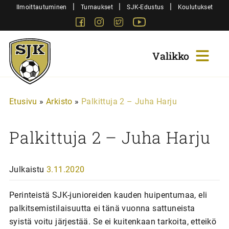
Siirry
|
|
|
Ilmoittautuminen
Turnaukset
SJK-Edustus
Koulutukset
sisältöön
Facebook
Instagram
Twitter
Youtube
Sjk-
Juniorit
Etusivu
»
Arkisto
»
Palkittuja 2 – Juha Harju
Palkittuja 2 – Juha Harju
Julkaistu
3.11.2020
Perinteistä SJK-junioreiden kauden huipentumaa, eli
palkitsemistilaisuutta ei tänä vuonna sattuneista
syistä voitu järjestää. Se ei kuitenkaan tarkoita, etteikö