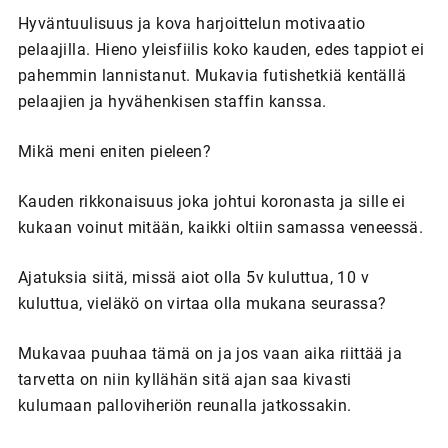
Hyväntuulisuus ja kova harjoittelun motivaatio
pelaajilla. Hieno yleisfiilis koko kauden, edes tappiot ei
pahemmin lannistanut. Mukavia futishetkiä kentällä
pelaajien ja hyvähenkisen staffin kanssa.
Mikä meni eniten pieleen?
Kauden rikkonaisuus joka johtui koronasta ja sille ei
kukaan voinut mitään, kaikki oltiin samassa veneessä.
Ajatuksia siitä, missä aiot olla 5v kuluttua, 10 v
kuluttua, vieläkö on virtaa olla mukana seurassa?
Mukavaa puuhaa tämä on ja jos vaan aika riittää ja
tarvetta on niin kyllähän sitä ajan saa kivasti
kulumaan palloviheriön reunalla jatkossakin.