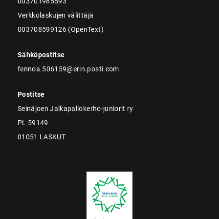
003701985593
Verkkolaskujen välittäjä
003708599126 (OpenText)
Sähköpostitse
fennoa.506159@erin.posti.com
Postitse
Seinäjoen Jalkapallokerho-juniorit ry
PL 59149
01051 LASKUT