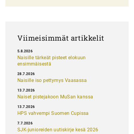
a
u
s
Viimeisimmät artikkelit
5.8.2026
Naisille tärkeät pisteet elokuun
ensimmäisestä
28.7.2026
Naisille iso pettymys Vaasassa
13.7.2026
Naiset pistejakoon MuSan kanssa
13.7.2026
HPS vahvempi Suomen Cupissa
7.7.2026
SJK-junioreiden uutiskirje kesä 2026