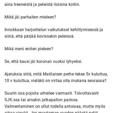
aina treeneistä ja peleistä iloisina kotiin.
Mikä jäi parhaiten mieleen?
Innokkaan harjoittelun vaikutukset kehittymisessä ja
siinä, että pärjää kovissakin peleissä.
Mikä meni eniten pieleen?
Se, että kausi jäi koronan vuoksi lyhyeksi.
Ajatuksia siitä, mitä Matilaisen perhe tekee 5v kuluttua,
10 v kuluttua, vieläkö on virtaa olla mukana seurassa?
Suurin osa pojista urheilee varmasti. Toivottavasti
SJK:ssa tai ainakin jalkapallon parissa.
Valmentaminen on ollut todella antoisaa, mutta myös
aikaa vievää. Jos muutaman vuoden päästä neljä