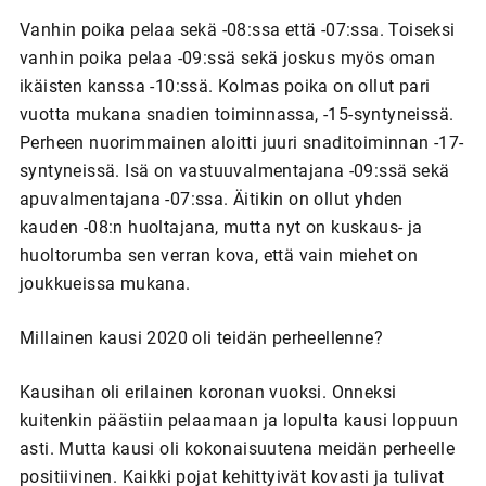
Vanhin poika pelaa sekä -08:ssa että -07:ssa. Toiseksi
vanhin poika pelaa -09:ssä sekä joskus myös oman
ikäisten kanssa -10:ssä. Kolmas poika on ollut pari
vuotta mukana snadien toiminnassa, -15-syntyneissä.
Perheen nuorimmainen aloitti juuri snaditoiminnan -17-
syntyneissä. Isä on vastuuvalmentajana -09:ssä sekä
apuvalmentajana -07:ssa. Äitikin on ollut yhden
kauden -08:n huoltajana, mutta nyt on kuskaus- ja
huoltorumba sen verran kova, että vain miehet on
joukkueissa mukana.
Millainen kausi 2020 oli teidän perheellenne?
Kausihan oli erilainen koronan vuoksi. Onneksi
kuitenkin päästiin pelaamaan ja lopulta kausi loppuun
asti. Mutta kausi oli kokonaisuutena meidän perheelle
positiivinen. Kaikki pojat kehittyivät kovasti ja tulivat