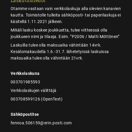
Laskutustiedot
Otamme vastaan vain verkkolaskuja alla olevien kanavien
kautta. Toimistolle tulleita sähköposti- tai paperilaskuja ei
käsitellä 1.11.2021 jälkeen.
Mikäli lasku koskee joukkuetta, tulee viitteessä olla
joukkueen nimi ja tilaaja. Esim. ”P2006 / Matti Möttönen”
Laskuilla tulee olla maksuaika vähintään 14vrk.
Kesälomakaudella 1.6.-31.7. lähetetyissä laskuissa
maksuaika tulee olla vähintään 21vrk.
Verkkolaskuna
003701985593
Verkkolaskujen välittäjä
003708599126 (OpenText)
Sähköpostitse
fennoa.506159@erin.posti.com