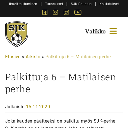
Siirry
|
|
|
Ilmoittautuminen
Turnaukset
SJK-Edustus
Koulutukset
sisältöön
Facebook
Instagram
Twitter
Youtube
Sjk-
Juniorit
Etusivu
»
Arkisto
»
Palkittuja 6 – Matilaisen perhe
Palkittuja 6 – Matilaisen
perhe
Julkaistu
15.11.2020
Joka kauden päätteeksi on palkittu myös SJK-perhe.