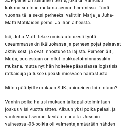
SJK-perhe on sellainen perhe, joka on vahvasti
kokonaisuutena mukana seuran hommissa. Tänä
vuonna tällaiseksi perheeksi valittiin Marja ja Juha-
Matti Matilaisen perhe. Ja ihan aiheesta.
Isä, Juha-Matti tekee omistautuneesti työtä
useammassakin ikäluokassa ja perheen pojat pelaavat
aktiivisesti ja ovat innostuneita lajista. Perheen äiti,
Marja, puolestaan on ollut joukkuetoiminnassakin
mukana, mutta nyt hän hoitelee pääasiassa logistisia
ratkaisuja ja tukee upeasti miesväen harrastusta.
Miten päädyitte mukaan SJK-junioreiden toimintaan?
Vanhin poika halusi mukaan jalkapallotoimintaan
joskus viisi vuotta sitten. Alkuun yksi poika pelasi, ja
vanhemmat seurasi kentän reunalta. Jossain
vaiheessa -08-poikia oli valmentajamäärään nähden