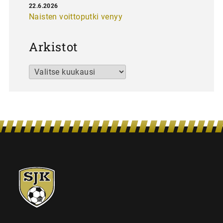
22.6.2026
Naisten voittoputki venyy
Arkistot
Arkistot
SJK-
juniorit