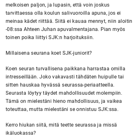
melkoisen paljon, ja lupasin, että voin joskus
tarvittaessa olla koulun salivuoroilla apuna, jos ei
meinaa kädet riittää. Siitä ei kauaa mennyt, niin aloitin
-08:ssa Ahteen Juhan apuvalmentajana. Pian myös
toinen poika liittyi SJK:n harjoituksiin.
Millaisena seurana koet SJK-juniorit?
Koen seuran turvallisena paikkana harrastaa omilla
intresseillään. Joko vakavasti tähdäten huipulle tai
sitten hauskaa hyvässä seurassa-periaatteella.
Seurasta löytyy täydet mahdollisuudet molempiin.
Tämä on mielestäni hieno mahdollisuus, ja vaikea
toteuttaa, mutta mielestäni se onnistuu SJK:ssa.
Kerro hiukan siitä, mitä teette seurassa ja missä
ikäluokassa?