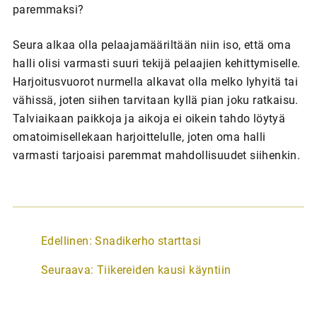
paremmaksi?
Seura alkaa olla pelaajamääriltään niin iso, että oma
halli olisi varmasti suuri tekijä pelaajien kehittymiselle.
Harjoitusvuorot nurmella alkavat olla melko lyhyitä tai
vähissä, joten siihen tarvitaan kyllä pian joku ratkaisu.
Talviaikaan paikkoja ja aikoja ei oikein tahdo löytyä
omatoimisellekaan harjoittelulle, joten oma halli
varmasti tarjoaisi paremmat mahdollisuudet siihenkin.
A
Edellinen:
Snadikerho starttasi
r
Seuraava:
Tiikereiden kausi käyntiin
t
i