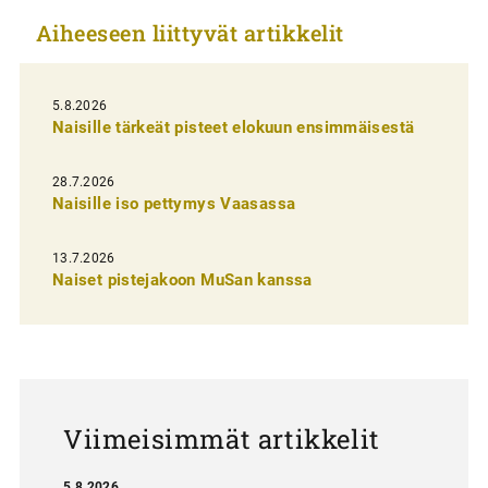
k
Aiheeseen liittyvät artikkelit
k
e
l
5.8.2026
Naisille tärkeät pisteet elokuun ensimmäisestä
i
e
28.7.2026
n
Naisille iso pettymys Vaasassa
s
13.7.2026
e
Naiset pistejakoon MuSan kanssa
l
a
u
s
Viimeisimmät artikkelit
5.8.2026