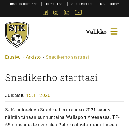
Siirry
|
|
|
Ilmoittautuminen
Turnaukset
SJK-Edustus
Koulutukset
sisältöön
Facebook
Instagram
Twitter
Youtube
Sjk-
Juniorit
Etusivu
»
Arkisto
»
Snadikerho starttasi
Snadikerho starttasi
Julkaistu
15.11.2020
SJK-junioreiden Snadikerhon kauden 2021 avaus
nähtiin tänään sunnuntaina Wallsport Areenassa. TP-
55:n menneiden vuosien Pallokoulusta kuoriutuneen