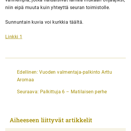
niin eipä muuta kuin yhteyttä seuran toimistolle.
Sunnuntain kuvia voi kurkkia täältä.
Linkki 1
A
Edellinen:
Vuoden valmentaja-palkinto Arttu
r
Aromaa
t
Seuraava:
Palkittuja 6 – Matilaisen perhe
i
k
k
Aiheeseen liittyvät artikkelit
e