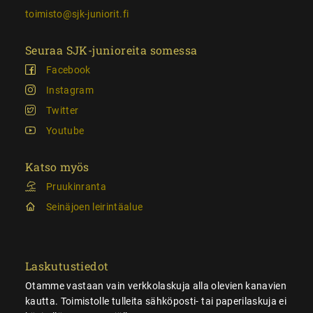
toimisto@sjk-juniorit.fi
Seuraa SJK-junioreita somessa
Facebook
Instagram
Twitter
Youtube
Katso myös
Pruukinranta
Seinäjoen leirintäalue
Laskutustiedot
Otamme vastaan vain verkkolaskuja alla olevien kanavien
kautta. Toimistolle tulleita sähköposti- tai paperilaskuja ei