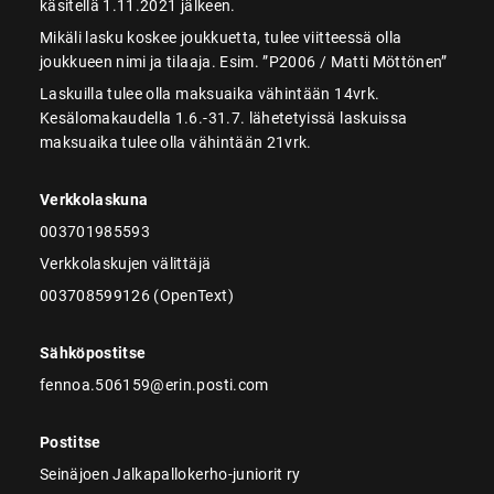
käsitellä 1.11.2021 jälkeen.
Mikäli lasku koskee joukkuetta, tulee viitteessä olla
joukkueen nimi ja tilaaja. Esim. ”P2006 / Matti Möttönen”
Laskuilla tulee olla maksuaika vähintään 14vrk.
Kesälomakaudella 1.6.-31.7. lähetetyissä laskuissa
maksuaika tulee olla vähintään 21vrk.
Verkkolaskuna
003701985593
Verkkolaskujen välittäjä
003708599126 (OpenText)
Sähköpostitse
fennoa.506159@erin.posti.com
Postitse
Seinäjoen Jalkapallokerho-juniorit ry