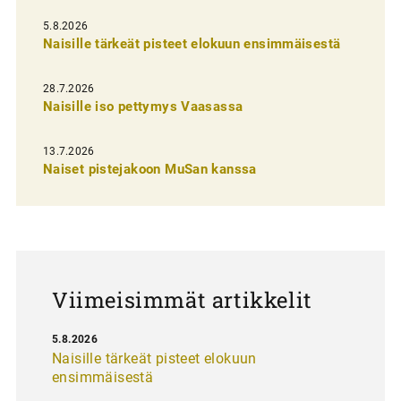
l
i
5.8.2026
Naisille tärkeät pisteet elokuun ensimmäisestä
e
n
28.7.2026
Naisille iso pettymys Vaasassa
s
e
13.7.2026
l
Naiset pistejakoon MuSan kanssa
a
u
s
Viimeisimmät artikkelit
5.8.2026
Naisille tärkeät pisteet elokuun
ensimmäisestä