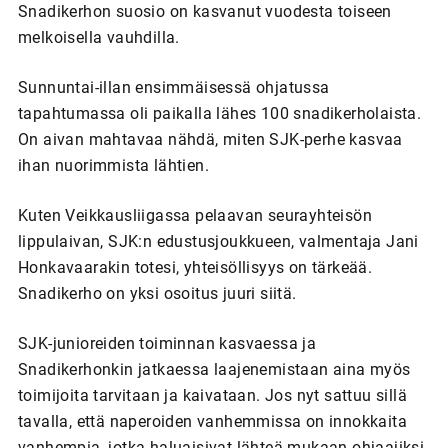
Snadikerhon suosio on kasvanut vuodesta toiseen
melkoisella vauhdilla.
Sunnuntai-illan ensimmäisessä ohjatussa
tapahtumassa oli paikalla lähes 100 snadikerholaista.
On aivan mahtavaa nähdä, miten SJK-perhe kasvaa
ihan nuorimmista lähtien.
Kuten Veikkausliigassa pelaavan seurayhteisön
lippulaivan, SJK:n edustusjoukkueen, valmentaja Jani
Honkavaarakin totesi, yhteisöllisyys on tärkeää.
Snadikerho on yksi osoitus juuri siitä.
SJK-junioreiden toiminnan kasvaessa ja
Snadikerhonkin jatkaessa laajenemistaan aina myös
toimijoita tarvitaan ja kaivataan. Jos nyt sattuu sillä
tavalla, että naperoiden vanhemmissa on innokkaita
vanhempia, jotka haluaisivat lähteä mukaan ohjaajiksi,