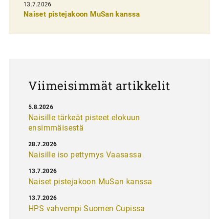
13.7.2026
e
Naiset pistejakoon MuSan kanssa
l
a
u
s
Viimeisimmät artikkelit
5.8.2026
Naisille tärkeät pisteet elokuun
ensimmäisestä
28.7.2026
Naisille iso pettymys Vaasassa
13.7.2026
Naiset pistejakoon MuSan kanssa
13.7.2026
HPS vahvempi Suomen Cupissa