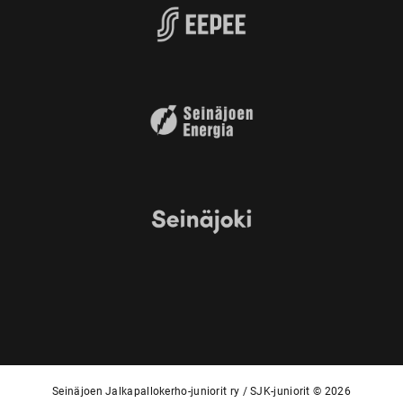
Seinäjoen Jalkapallokerho-juniorit ry / SJK-juniorit © 2026