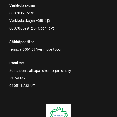
Verkkolaskuna
003701985593
Verkkolaskujen välittäjä
003708599126 (OpenText)
Sähköpostitse
fennoa.506159@erin.posti.com
Postitse
Seinäjoen Jalkapallokerho-juniorit ry
PL 59149
01051 LASKUT