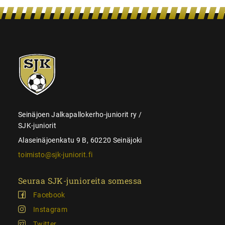
SJK-
juniorit
Seinäjoen Jalkapallokerho-juniorit ry /
SJK-juniorit
Alaseinäjoenkatu 9 B, 60220 Seinäjoki
toimisto@sjk-juniorit.fi
Seuraa SJK-junioreita somessa
Facebook
Instagram
Twitter