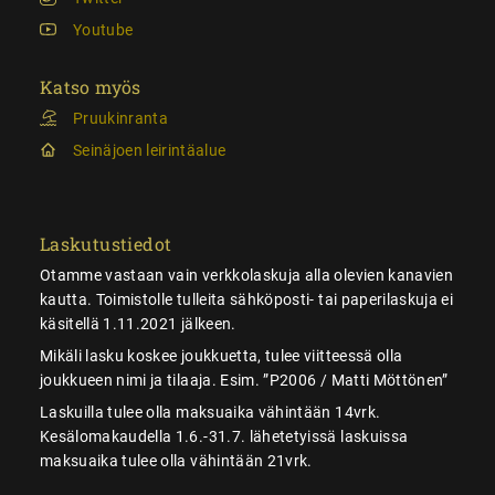
Youtube
Katso myös
Pruukinranta
Seinäjoen leirintäalue
Laskutustiedot
Otamme vastaan vain verkkolaskuja alla olevien kanavien
kautta. Toimistolle tulleita sähköposti- tai paperilaskuja ei
käsitellä 1.11.2021 jälkeen.
Mikäli lasku koskee joukkuetta, tulee viitteessä olla
joukkueen nimi ja tilaaja. Esim. ”P2006 / Matti Möttönen”
Laskuilla tulee olla maksuaika vähintään 14vrk.
Kesälomakaudella 1.6.-31.7. lähetetyissä laskuissa
maksuaika tulee olla vähintään 21vrk.