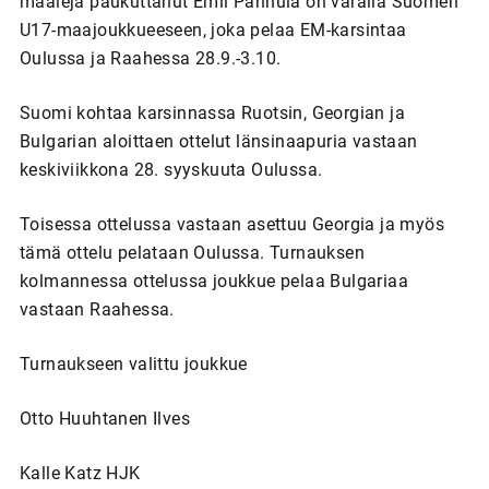
maaleja paukuttanut Emil Pannula on varalla Suomen
U17-maajoukkueeseen, joka pelaa EM-karsintaa
Oulussa ja Raahessa 28.9.-3.10.
Suomi kohtaa karsinnassa Ruotsin, Georgian ja
Bulgarian aloittaen ottelut länsinaapuria vastaan
keskiviikkona 28. syyskuuta Oulussa.
Toisessa ottelussa vastaan asettuu Georgia ja myös
tämä ottelu pelataan Oulussa. Turnauksen
kolmannessa ottelussa joukkue pelaa Bulgariaa
vastaan Raahessa.
Turnaukseen valittu joukkue
Otto Huuhtanen Ilves
Kalle Katz HJK