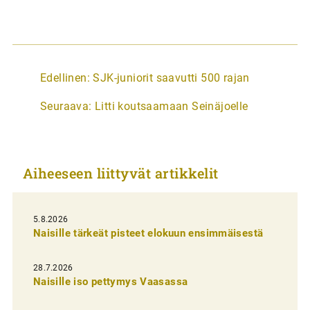
A
Edellinen:
SJK-juniorit saavutti 500 rajan
r
Seuraava:
Litti koutsaamaan Seinäjoelle
t
i
k
Aiheeseen liittyvät artikkelit
k
e
l
5.8.2026
Naisille tärkeät pisteet elokuun ensimmäisestä
i
e
28.7.2026
n
Naisille iso pettymys Vaasassa
s