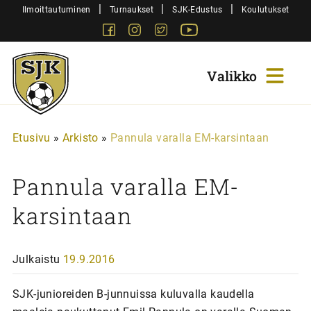
Siirry
|
|
|
Ilmoittautuminen
Turnaukset
SJK-Edustus
Koulutukset
sisältöön
Facebook
Instagram
Twitter
Youtube
Sjk-
Juniorit
Etusivu
»
Arkisto
»
Pannula varalla EM-karsintaan
Pannula varalla EM-
karsintaan
Julkaistu
19.9.2016
SJK-junioreiden B-junnuissa kuluvalla kaudella