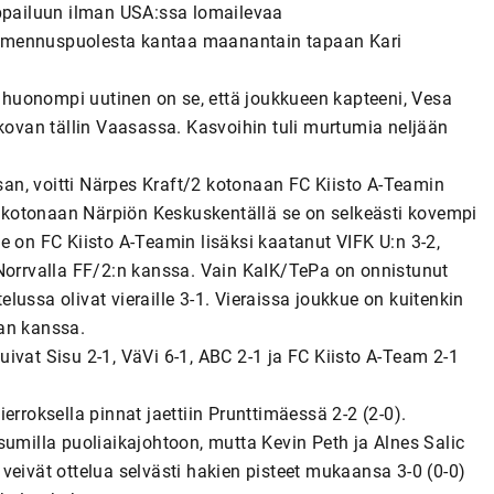
pailuun ilman USA:ssa lomailevaa
almennuspuolesta kantaa maanantain tapaan Kari
n, huonompi uutinen on se, että joukkueen kapteeni, Vesa
 kovan tällin Vaasassa. Kasvoihin tuli murtumia neljään
an, voitti Närpes Kraft/2 kotonaan FC Kiisto A-Teamin
tä kotonaan Närpiön Keskuskentällä se on selkeästi kovempi
e on FC Kiisto A-Teamin lisäksi kaatanut VIFK U:n 3-2,
 Norrvalla FF/2:n kanssa. Vain KaIK/TePa on onnistunut
ussa olivat vieraille 3-1. Vieraissa joukkue on kuitenkin
an kanssa.
ivat Sisu 2-1, VäVi 6-1, ABC 2-1 ja FC Kiisto A-Team 2-1
erroksella pinnat jaettiin Prunttimäessä 2-2 (2-0).
sumilla puoliaikajohtoon, mutta Kevin Peth ja Alnes Salic
t veivät ottelua selvästi hakien pisteet mukaansa 3-0 (0-0)