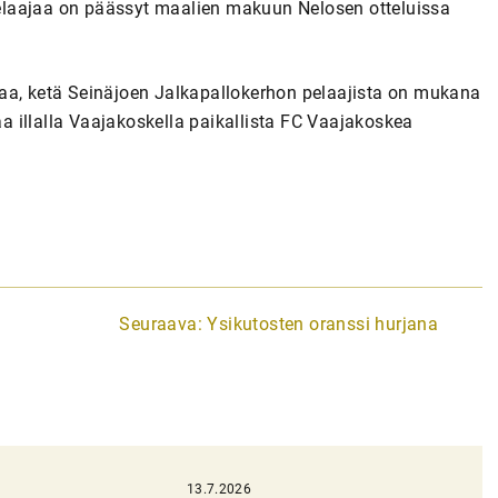
elaajaa on päässyt maalien makuun Nelosen otteluissa
aa, ketä Seinäjoen Jalkapallokerhon pelaajista on mukana
aa illalla Vaajakoskella paikallista FC Vaajakoskea
Seuraava:
Ysikutosten oranssi hurjana
13.7.2026