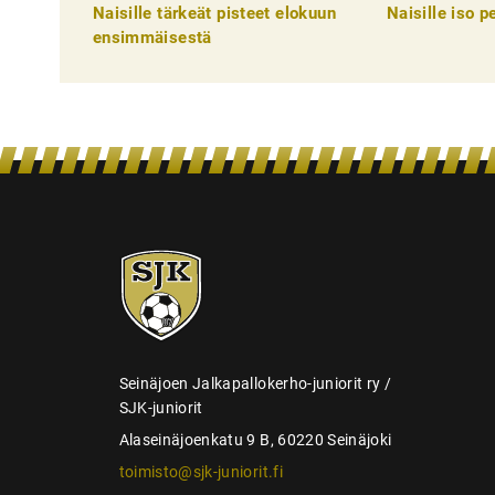
Naisille tärkeät pisteet elokuun
Naisille iso 
e
ensimmäisestä
l
i
e
n
s
e
SJK-
l
juniorit
a
u
s
Seinäjoen Jalkapallokerho-juniorit ry /
SJK-juniorit
Alaseinäjoenkatu 9 B, 60220 Seinäjoki
toimisto@sjk-juniorit.fi