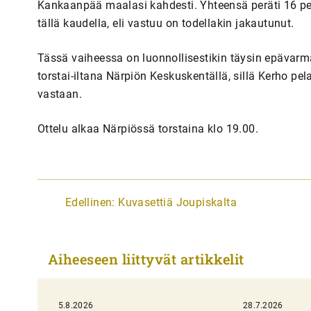
Kankaanpää maalasi kahdesti. Yhteensä peräti 16 p
tällä kaudella, eli vastuu on todellakin jakautunut.
Tässä vaiheessa on luonnollisestikin täysin epävarm
torstai-iltana Närpiön Keskuskentällä, sillä Kerho pel
vastaan.
Ottelu alkaa Närpiössä torstaina klo 19.00.
A
Edellinen:
Kuvasettiä Joupiskalta
r
t
Aiheeseen liittyvät artikkelit
i
k
5.8.2026
k
28.7.2026