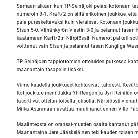
Samaan aikaan kun TP-Seinäjoki pelasi kotonaan tas
numeroin 3-1. Kraft/2 on siitä erikoinen joukkue, et
pala pureskeltavaksi kuin vieraissa. Kotonaan joukku
Sisun 5-0, Vähänkyrön Viestin 3-0 ja pelannut tasan
kaatamaan Karft/2:n Närpiössä. Numerot paikallisottel
voittanut vain Sisun ja pelannut tasan Kungliga Was
TP-Seinäjoen tappiottomien otteluiden putkessa kaatu
maanantain tasapelin lisäksi.
Viime kaudella joukkueet kohtasivat kahdesti. Kevätki
Kotijoukkue meni Jukka Yli-Rengon ja Jyri Reinilän o
tasoittivat ottelun toisella jaksolla. Närpiössä vieraa
Miika Asunmaan avattua maalihanat ennen Ville Pa
Maalinteosta on oranssi-mustien osalta kantanut pä
Maanantaina Jere Jääskeläinen teki kauden toisen m