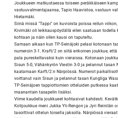
Joukkueen matkustaessa toiseen peräkkäiseen kamp
vastuuvalmentajaansa, Tapio Haavistoa, vastuun v
Hietamäki.
Siinä missä "Tappi" on kuvioista poissa reilun viiko
Kivimäki oli leikkauspöydällä eilen saatuaan todella
kohtaan ja näin ollen kausi on taputeltu.
Samaan aikaan kun TP-Seinäjoki pelasi kotonaan tas
numeroin 3-1. Kraft/2 on siitä erikoinen joukkue, et
pala pureskeltavaksi kuin vieraissa. Kotonaan joukku
Sisun 5-0, Vähänkyrön Viestin 3-0 ja pelannut tasan
kaatamaan Karft/2:n Närpiössä. Numerot paikallisottel
voittanut vain Sisun ja pelannut tasan Kungliga Was
TP-Seinäjoen tappiottomien otteluiden putkessa kaatu
maanantain tasapelin lisäksi.
Viime kaudella joukkueet kohtasivat kahdesti. Kevätki
Kotijoukkue meni Jukka Yli-Rengon ja Jyri Reinilän o
tasoittivat ottelun toisella jaksolla. Närpiössä vieraa