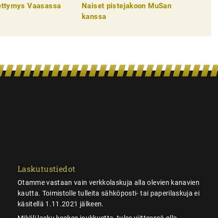
pettymys Vaasassa
Naiset pistejakoon MuSan
kanssa
Laskutustiedot
Otamme vastaan vain verkkolaskuja alla olevien kanavien
kautta. Toimistolle tulleita sähköposti- tai paperilaskuja ei
käsitellä 1.11.2021 jälkeen.
Mikäli lasku koskee joukkuetta, tulee viitteessä olla