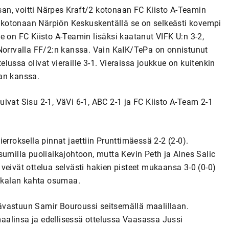
an, voitti Närpes Kraft/2 kotonaan FC Kiisto A-Teamin
tä kotonaan Närpiön Keskuskentällä se on selkeästi kovempi
e on FC Kiisto A-Teamin lisäksi kaatanut VIFK U:n 3-2,
 Norrvalla FF/2:n kanssa. Vain KaIK/TePa on onnistunut
ussa olivat vieraille 3-1. Vieraissa joukkue on kuitenkin
an kanssa.
ivat Sisu 2-1, VäVi 6-1, ABC 2-1 ja FC Kiisto A-Team 2-1
erroksella pinnat jaettiin Prunttimäessä 2-2 (2-0).
sumilla puoliaikajohtoon, mutta Kevin Peth ja Alnes Salic
t veivät ottelua selvästi hakien pisteet mukaansa 3-0 (0-0)
kkalan kahta osumaa.
ävastuun Samir Bouroussi seitsemällä maalillaan.
aalinsa ja edellisessä ottelussa Vaasassa Jussi