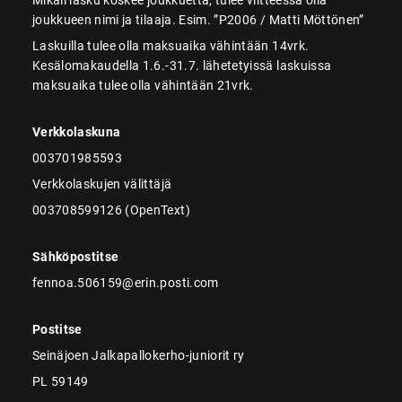
joukkueen nimi ja tilaaja. Esim. ”P2006 / Matti Möttönen”
Laskuilla tulee olla maksuaika vähintään 14vrk.
Kesälomakaudella 1.6.-31.7. lähetetyissä laskuissa
maksuaika tulee olla vähintään 21vrk.
Verkkolaskuna
003701985593
Verkkolaskujen välittäjä
003708599126 (OpenText)
Sähköpostitse
fennoa.506159@erin.posti.com
Postitse
Seinäjoen Jalkapallokerho-juniorit ry
PL 59149