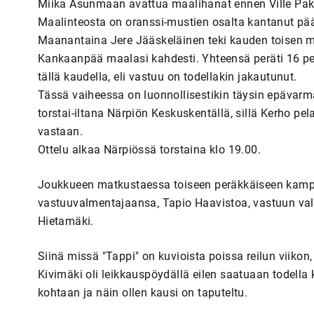
Miika Asunmaan avattua maalihanat ennen Ville Pa
Maalinteosta on oranssi-mustien osalta kantanut pä
Maanantaina Jere Jääskeläinen teki kauden toisen m
Kankaanpää maalasi kahdesti. Yhteensä peräti 16 p
tällä kaudella, eli vastuu on todellakin jakautunut.
Tässä vaiheessa on luonnollisestikin täysin epävarm
torstai-iltana Närpiön Keskuskentällä, sillä Kerho pel
vastaan.
Ottelu alkaa Närpiössä torstaina klo 19.00.
Joukkueen matkustaessa toiseen peräkkäiseen kamp
vastuuvalmentajaansa, Tapio Haavistoa, vastuun v
Hietamäki.
Siinä missä "Tappi" on kuvioista poissa reilun viiko
Kivimäki oli leikkauspöydällä eilen saatuaan todella
kohtaan ja näin ollen kausi on taputeltu.