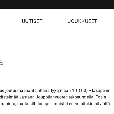
UUTISET
JOUKKUEET
a
e joutui maanantai-iltana tyytymään 1-1 (1-0) –tasapeliin
distelmää vastaan Jouppilanvuoren tekonurmella. Tosin
n tappiota, mutta silti tasapeli maistui enemmänkin häviöltä