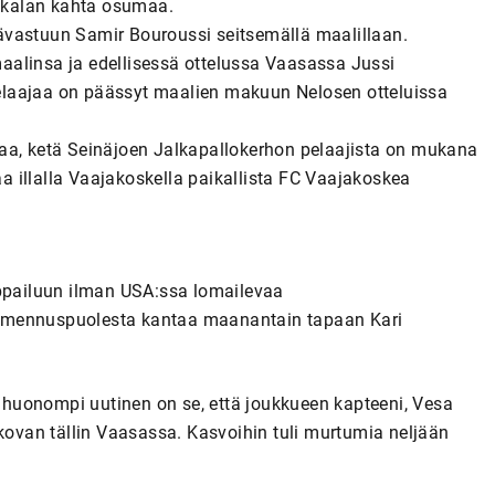
kkalan kahta osumaa.
ävastuun Samir Bouroussi seitsemällä maalillaan.
aalinsa ja edellisessä ottelussa Vaasassa Jussi
elaajaa on päässyt maalien makuun Nelosen otteluissa
aa, ketä Seinäjoen Jalkapallokerhon pelaajista on mukana
aa illalla Vaajakoskella paikallista FC Vaajakoskea
pailuun ilman USA:ssa lomailevaa
almennuspuolesta kantaa maanantain tapaan Kari
n, huonompi uutinen on se, että joukkueen kapteeni, Vesa
 kovan tällin Vaasassa. Kasvoihin tuli murtumia neljään