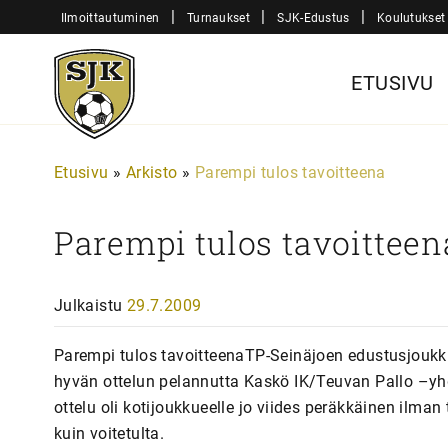
Siirry
|
|
|
Ilmoittautuminen
Turnaukset
SJK-Edustus
Koulutukset
sisältöön
Sjk-
ETUSIVU
Juniorit
Etusivu
»
Arkisto
»
Parempi tulos tavoitteena
Parempi tulos tavoitteen
Julkaistu
29.7.2009
Parempi tulos tavoitteenaTP-Seinäjoen edustusjoukku
hyvän ottelun pelannutta Kaskö IK/Teuvan Pallo –yh
ottelu oli kotijoukkueelle jo viides peräkkäinen ilma
kuin voitetulta.