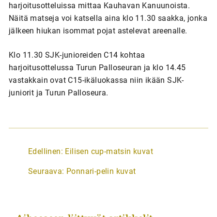
harjoitusotteluissa mittaa Kauhavan Kanuunoista.
Näitä matseja voi katsella aina klo 11.30 saakka, jonka
jälkeen hiukan isommat pojat astelevat areenalle.
Klo 11.30 SJK-junioreiden C14 kohtaa
harjoitusottelussa Turun Palloseuran ja klo 14.45
vastakkain ovat C15-ikäluokassa niin ikään SJK-
juniorit ja Turun Palloseura.
A
Edellinen:
Eilisen cup-matsin kuvat
r
Seuraava:
Ponnari-pelin kuvat
t
i
k