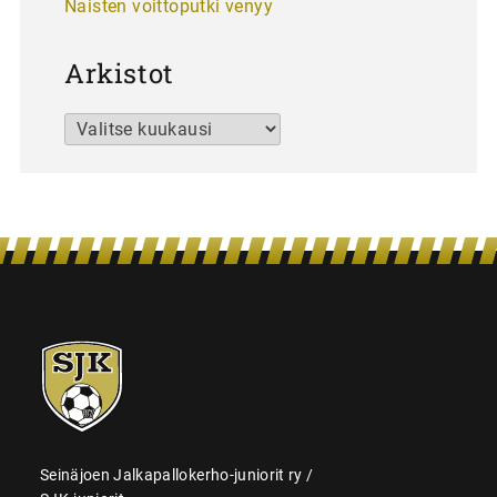
Naisten voittoputki venyy
Arkistot
Arkistot
SJK-
juniorit
Seinäjoen Jalkapallokerho-juniorit ry /