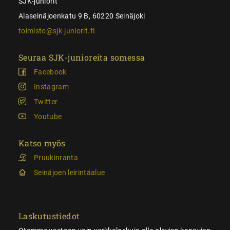
SJK-juniorit
Alaseinäjoenkatu 9 B, 60220 Seinäjoki
toimisto@sjk-juniorit.fi
Seuraa SJK-junioreita somessa
Facebook
Instagram
Twitter
Youtube
Katso myös
Pruukinranta
Seinäjoen leirintäalue
Laskutustiedot