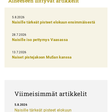
Aiheeseen liittyvät artikkelit
k
e
l
5.8.2026
Naisille tärkeät pisteet elokuun ensimmäisestä
i
e
28.7.2026
n
Naisille iso pettymys Vaasassa
s
13.7.2026
e
Naiset pistejakoon MuSan kanssa
l
a
u
s
Viimeisimmät artikkelit
5.8.2026
Naisille tärkeät pisteet elokuun