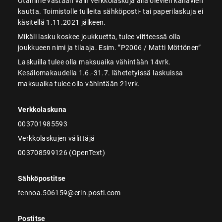
Otamme vastaan vain verkkolaskuja alla olevien kanavien
kautta. Toimistolle tulleita sähköposti- tai paperilaskuja ei
käsitellä 1.11.2021 jälkeen.
Mikäli lasku koskee joukkuetta, tulee viitteessä olla
joukkueen nimi ja tilaaja. Esim. ”P2006 / Matti Möttönen”
Laskuilla tulee olla maksuaika vähintään 14vrk.
Kesälomakaudella 1.6.-31.7. lähetetyissä laskuissa
maksuaika tulee olla vähintään 21vrk.
Verkkolaskuna
003701985593
Verkkolaskujen välittäjä
003708599126 (OpenText)
Sähköpostitse
fennoa.506159@erin.posti.com
Postitse