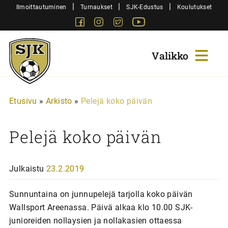
Siirry
|
|
|
Ilmoittautuminen
Turnaukset
SJK-Edustus
Koulutukset
sisältöön
Facebook
Instagram
Twitter
Youtube
Sjk-
Juniorit
Etusivu
»
Arkisto
»
Pelejä koko päivän
Pelejä koko päivän
Julkaistu
23.2.2019
Sunnuntaina on junnupelejä tarjolla koko päivän
Wallsport Areenassa. Päivä alkaa klo 10.00 SJK-
junioreiden nollaysien ja nollakasien ottaessa