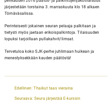
pelikauden 2016 päätös- ja palkintojenjakotilaisuus
järjestetään torstaina 3. marraskuuta klo 18 alkaen
Törnäväsalissa.
Perinteisesti jokainen seuran pelaaja palkitaan ja
tietysti myös jaetaan erikoispalkintoja. Tilaisuuden
lopuksi tarjoillaan pullakahvit/limsat.
Tervetuloa koko SJK-perhe juhlimaan huikean ja
menestyksekkään kauden päätöstä!
A
Edellinen:
Thaikut taas vieraina
r
Seuraava:
Seura järjestää E-kurssin
t
i