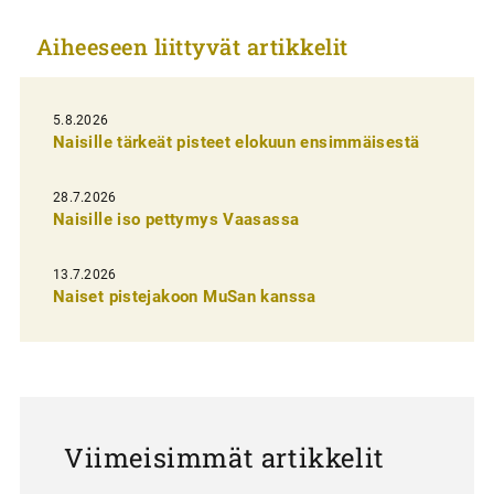
k
Aiheeseen liittyvät artikkelit
k
e
l
5.8.2026
Naisille tärkeät pisteet elokuun ensimmäisestä
i
e
28.7.2026
n
Naisille iso pettymys Vaasassa
s
13.7.2026
e
Naiset pistejakoon MuSan kanssa
l
a
u
s
Viimeisimmät artikkelit