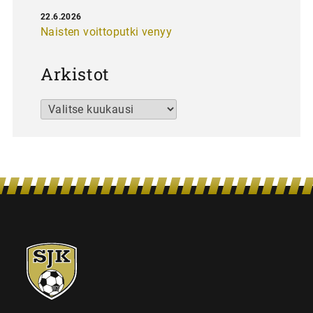
22.6.2026
Naisten voittoputki venyy
Arkistot
Arkistot
SJK-
juniorit