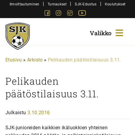
Siirry
|
|
|
Ilmoittautuminen
Turnaukset
SJK-Edustus
Koulutukset
sisältöön
Facebook
Instagram
Twitter
Youtube
Sjk-
Juniorit
Etusivu
»
Arkisto
»
Pelikauden päätöstilaisuus 3.11.
Pelikauden
päätöstilaisuus 3.11.
Julkaistu
3.10.2016
SJK-junioreiden kaikkien ikäluokkien yhteinen