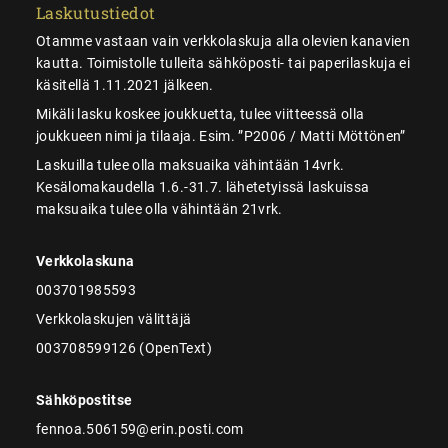
Laskutustiedot
Otamme vastaan vain verkkolaskuja alla olevien kanavien
kautta. Toimistolle tulleita sähköposti- tai paperilaskuja ei
käsitellä 1.11.2021 jälkeen.
Mikäli lasku koskee joukkuetta, tulee viitteessä olla
joukkueen nimi ja tilaaja. Esim. ”P2006 / Matti Möttönen”
Laskuilla tulee olla maksuaika vähintään 14vrk.
Kesälomakaudella 1.6.-31.7. lähetetyissä laskuissa
maksuaika tulee olla vähintään 21vrk.
Verkkolaskuna
003701985593
Verkkolaskujen välittäjä
003708599126 (OpenText)
Sähköpostitse
fennoa.506159@erin.posti.com