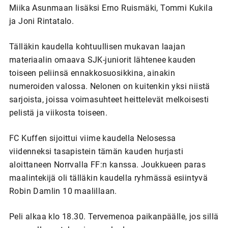
Miika Asunmaan lisäksi Erno Ruismäki, Tommi Kukila
ja Joni Rintatalo.
Tälläkin kaudella kohtuullisen mukavan laajan
materiaalin omaava SJK-juniorit lähtenee kauden
toiseen peliinsä ennakkosuosikkina, ainakin
numeroiden valossa. Nelonen on kuitenkin yksi niistä
sarjoista, joissa voimasuhteet heittelevät melkoisesti
pelistä ja viikosta toiseen.
FC Kuffen sijoittui viime kaudella Nelosessa
viidenneksi tasapistein tämän kauden hurjasti
aloittaneen Norrvalla FF:n kanssa. Joukkueen paras
maalintekijä oli tälläkin kaudella ryhmässä esiintyvä
Robin Damlin 10 maalillaan.
Peli alkaa klo 18.30. Tervemenoa paikanpäälle, jos sillä