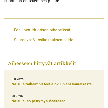
suunnalla on tekemisen pulaa!
A
Edellinen:
Nuorisoa pihapelissä
r
Seuraava:
Vuosikokouksen saldo
t
i
k
Aiheeseen liittyvät artikkelit
k
e
l
5.8.2026
Naisille tärkeät pisteet elokuun ensimmäisestä
i
e
28.7.2026
n
Naisille iso pettymys Vaasassa