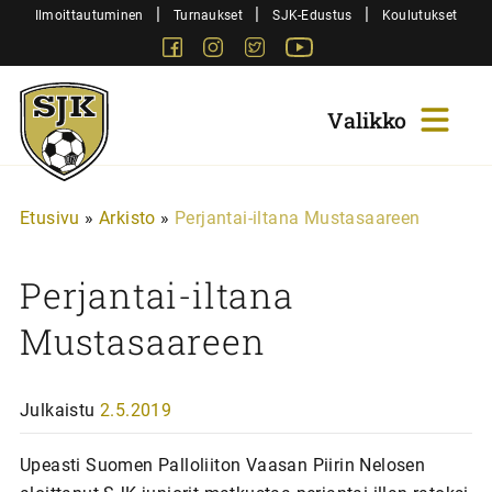
Siirry
|
|
|
Ilmoittautuminen
Turnaukset
SJK-Edustus
Koulutukset
sisältöön
Facebook
Instagram
Twitter
Youtube
Sjk-
Juniorit
Etusivu
»
Arkisto
»
Perjantai-iltana Mustasaareen
Perjantai-iltana
Mustasaareen
Julkaistu
2.5.2019
Upeasti Suomen Palloliiton Vaasan Piirin Nelosen