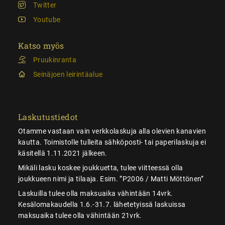
Twitter
Youtube
Katso myös
Pruukinranta
Seinäjoen leirintäalue
Laskutustiedot
Otamme vastaan vain verkkolaskuja alla olevien kanavien
kautta. Toimistolle tulleita sähköposti- tai paperilaskuja ei
käsitellä 1.11.2021 jälkeen.
Mikäli lasku koskee joukkuetta, tulee viitteessä olla
joukkueen nimi ja tilaaja. Esim. ”P2006 / Matti Möttönen”
Laskuilla tulee olla maksuaika vähintään 14vrk.
Kesälomakaudella 1.6.-31.7. lähetetyissä laskuissa
maksuaika tulee olla vähintään 21vrk.