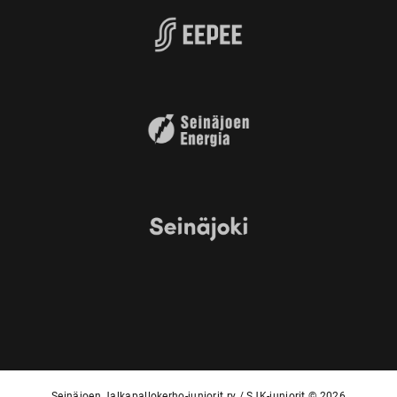
Seinäjoen Jalkapallokerho-juniorit ry / SJK-juniorit © 2026