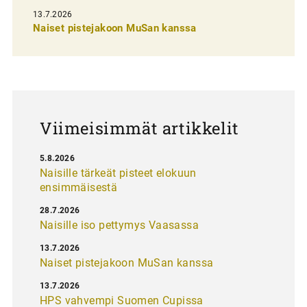
s
13.7.2026
e
Naiset pistejakoon MuSan kanssa
l
a
u
s
Viimeisimmät artikkelit
5.8.2026
Naisille tärkeät pisteet elokuun
ensimmäisestä
28.7.2026
Naisille iso pettymys Vaasassa
13.7.2026
Naiset pistejakoon MuSan kanssa
13.7.2026
HPS vahvempi Suomen Cupissa