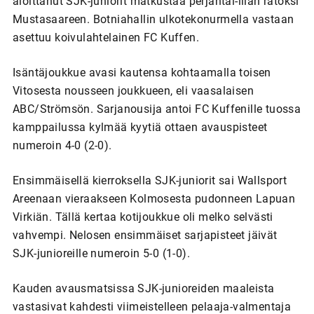
aloittanut SJK-juniorit matkustaa perjantai-illan ratoksi
Mustasaareen. Botniahallin ulkotekonurmella vastaan
asettuu koivulahtelainen FC Kuffen.
Isäntäjoukkue avasi kautensa kohtaamalla toisen
Vitosesta nousseen joukkueen, eli vaasalaisen
ABC/Strömsön. Sarjanousija antoi FC Kuffenille tuossa
kamppailussa kylmää kyytiä ottaen avauspisteet
numeroin 4-0 (2-0).
Ensimmäisellä kierroksella SJK-juniorit sai Wallsport
Areenaan vieraakseen Kolmosesta pudonneen Lapuan
Virkiän. Tällä kertaa kotijoukkue oli melko selvästi
vahvempi. Nelosen ensimmäiset sarjapisteet jäivät
SJK-junioreille numeroin 5-0 (1-0).
Kauden avausmatsissa SJK-junioreiden maaleista
vastasivat kahdesti viimeistelleen pelaaja-valmentaja