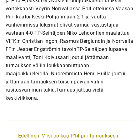
ja P15 –joukkueet avasivat piirijoukkueturnaukset
voitokkaasti Vöyrin Norrvallassa.P14-ottelussa Vaasan
Piiri kaatoi Keski-Pohjanmaan 2-1 ja vuotta
vanhemmissa lukemat olivat samaa vastustajaa
vastaan 4-0 TP-Seinäjoen Niko Lehdontien maalattua
VIFK:n Christian Ingon, Rasmus Berglundin ja Norrvalla
FF:n Jesper Engströmin tavoinTP-Seinäjoen lupaava
maalivahti, Toni Koivusaari joutui jättämään
turnauksen väliin loukkaannuttuaan
maajoukkueleirillä. Nuoremmista Henri Huilla joutui
jättämään turnauksen toisen päivän väliin
rasitusvamman takia.Turnaus jatkuu vielä
keskiviikkona.
A
Edellinen:
Viisi poikaa P14-piiriturnaukseen