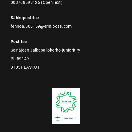
003708599126 (OpenText)
Sähköpostitse
fennoa.506159@erin.posti.com
Postitse
Seinäjoen Jalkapallokerho-juniorit ry
PL 59149
01051 LASKUT