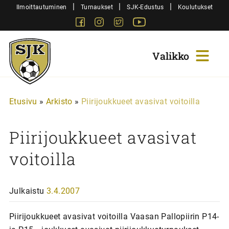
Siirry
|
|
|
Ilmoittautuminen
Turnaukset
SJK-Edustus
Koulutukset
sisältöön
Facebook
Instagram
Twitter
Youtube
Sjk-
Juniorit
Etusivu
»
Arkisto
»
Piirijoukkueet avasivat voitoilla
Piirijoukkueet avasivat
voitoilla
Julkaistu
3.4.2007
Piirijoukkueet avasivat voitoilla Vaasan Pallopiirin P14-