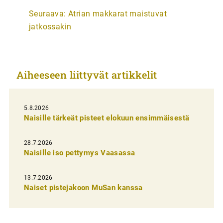
r
Seuraava:
Atrian makkarat maistuvat
t
jatkossakin
i
k
k
Aiheeseen liittyvät artikkelit
e
l
i
5.8.2026
Naisille tärkeät pisteet elokuun ensimmäisestä
e
n
28.7.2026
Naisille iso pettymys Vaasassa
s
e
13.7.2026
l
Naiset pistejakoon MuSan kanssa
a
u