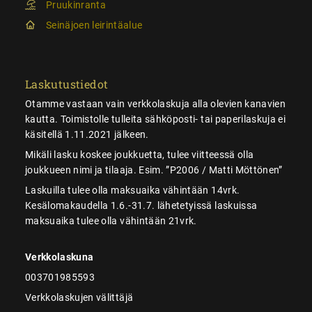
Pruukinranta
Seinäjoen leirintäalue
Laskutustiedot
Otamme vastaan vain verkkolaskuja alla olevien kanavien
kautta. Toimistolle tulleita sähköposti- tai paperilaskuja ei
käsitellä 1.11.2021 jälkeen.
Mikäli lasku koskee joukkuetta, tulee viitteessä olla
joukkueen nimi ja tilaaja. Esim. ”P2006 / Matti Möttönen”
Laskuilla tulee olla maksuaika vähintään 14vrk.
Kesälomakaudella 1.6.-31.7. lähetetyissä laskuissa
maksuaika tulee olla vähintään 21vrk.
Verkkolaskuna
003701985593
Verkkolaskujen välittäjä