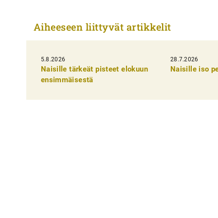
r
t
Aiheeseen liittyvät artikkelit
i
k
5.8.2026
k
28.7.2026
Naisille tärkeät pisteet elokuun
Naisille iso 
e
ensimmäisestä
l
i
e
n
s
e
l
a
u