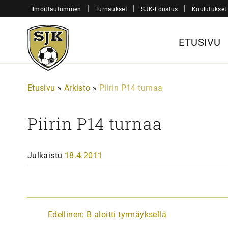
Siirry
|
|
|
Ilmoittautuminen
Turnaukset
SJK-Edustus
Koulutukset
sisältöön
Sjk-
ETUSIVU
Juniorit
Etusivu
»
Arkisto
»
Piirin P14 turnaa
Piirin P14 turnaa
Julkaistu
18.4.2011
A
Edellinen:
B aloitti tyrmäyksellä