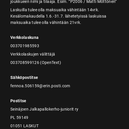
joukkueen nimi ja tilaaja. Esim. ”P2006 / Matti Möttönen”
Laskuilla tulee olla maksuaika vähintään 14vrk.
Kesälomakaudella 1.6.-31.7. lähetetyissä laskuissa
maksuaika tulee olla vähintään 21vrk.
Verkkolaskuna
003701985593
Verkkolaskujen välittäjä
003708599126 (OpenText)
Sähköpostitse
fennoa.506159@erin.posti.com
Postitse
Seinäjoen Jalkapallokerho-juniorit ry
PL 59149
01051 LASKUT