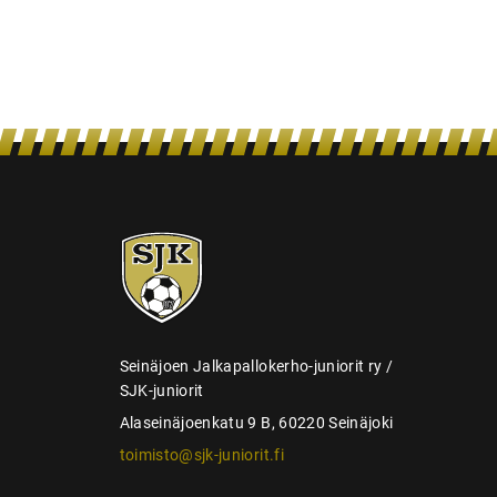
s
SJK-
juniorit
Seinäjoen Jalkapallokerho-juniorit ry /
SJK-juniorit
Alaseinäjoenkatu 9 B, 60220 Seinäjoki
toimisto@sjk-juniorit.fi