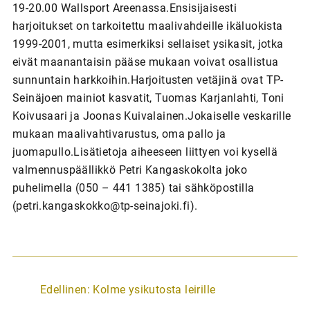
19-20.00 Wallsport Areenassa.Ensisijaisesti
harjoitukset on tarkoitettu maalivahdeille ikäluokista
1999-2001, mutta esimerkiksi sellaiset ysikasit, jotka
eivät maanantaisin pääse mukaan voivat osallistua
sunnuntain harkkoihin.Harjoitusten vetäjinä ovat TP-
Seinäjoen mainiot kasvatit, Tuomas Karjanlahti, Toni
Koivusaari ja Joonas Kuivalainen.Jokaiselle veskarille
mukaan maalivahtivarustus, oma pallo ja
juomapullo.Lisätietoja aiheeseen liittyen voi kysellä
valmennuspäällikkö Petri Kangaskokolta joko
puhelimella (050 – 441 1385) tai sähköpostilla
(petri.kangaskokko@tp-seinajoki.fi).
A
Edellinen:
Kolme ysikutosta leirille
r