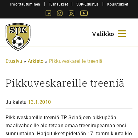
Siirry
|
|
|
Ilmoittautuminen
Turnaukset
SJK-Edustus
Koulutukset
sisältöön
Facebook
Instagram
Twitter
Youtube
Sjk-
Juniorit
Etusivu
»
Arkisto
»
Pikkuveskareille treeniä
Pikkuveskareille treeniä
Julkaistu
13.1.2010
Pikkuveskareille treeniä TP-Seinäjoen pikkupään
maalivahdeille aloitetaan omaa treenirupeamaa ensi
sunnuntaina. Harjoitukset pidetään 17. tammikuuta klo