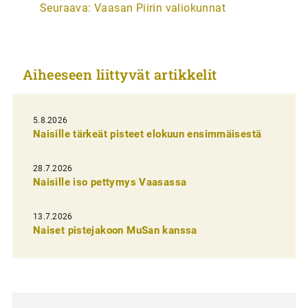
Seuraava:
Vaasan Piirin valiokunnat
t
i
k
Aiheeseen liittyvät artikkelit
k
e
l
5.8.2026
Naisille tärkeät pisteet elokuun ensimmäisestä
i
e
28.7.2026
n
Naisille iso pettymys Vaasassa
s
13.7.2026
e
Naiset pistejakoon MuSan kanssa
l
a
u