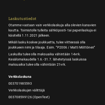
Laskutustiedot
Otamme vastaan vain verkkolaskuja alla olevien kanavien
kautta. Toimistolle tulleita sähköposti- tai paperilaskuja ei
käsitellä 1.11.2021 jälkeen.
Mikäli lasku koskee joukkuetta, tulee viitteessä olla
joukkueen nimi ja tilaaja. Esim. ”P2006 / Matti Möttönen”
Laskuilla tulee olla maksuaika vähintään 14vrk.
Kesälomakaudella 1.6.-31.7. lähetetyissä laskuissa
maksuaika tulee olla vähintään 21vrk.
Verkkolaskuna
003701985593
Verkkolaskujen välittäjä
003708599126 (OpenText)