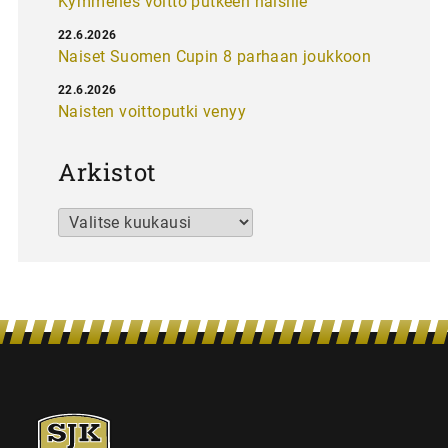
Kymmenes voitto putkeen naisille
22.6.2026
Naiset Suomen Cupin 8 parhaan joukkoon
22.6.2026
Naisten voittoputki venyy
Arkistot
Arkistot
SJK-