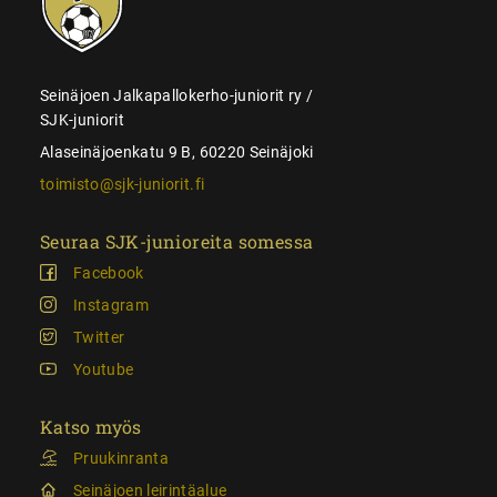
juniorit
Seinäjoen Jalkapallokerho-juniorit ry /
SJK-juniorit
Alaseinäjoenkatu 9 B, 60220 Seinäjoki
toimisto@sjk-juniorit.fi
Seuraa SJK-junioreita somessa
Facebook
Instagram
Twitter
Youtube
Katso myös
Pruukinranta
Seinäjoen leirintäalue