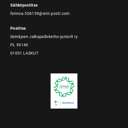
Sähköpostitse
fennoa.506159@erin.posti.com
Postitse
Seinäjoen Jalkapallokerho-juniorit ry
PL 59149
01051 LASKUT