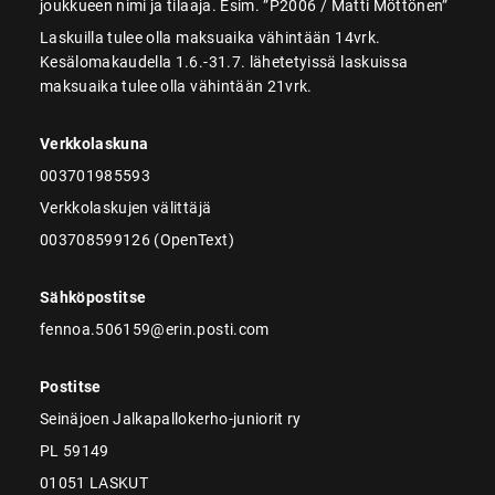
joukkueen nimi ja tilaaja. Esim. ”P2006 / Matti Möttönen”
Laskuilla tulee olla maksuaika vähintään 14vrk.
Kesälomakaudella 1.6.-31.7. lähetetyissä laskuissa
maksuaika tulee olla vähintään 21vrk.
Verkkolaskuna
003701985593
Verkkolaskujen välittäjä
003708599126 (OpenText)
Sähköpostitse
fennoa.506159@erin.posti.com
Postitse
Seinäjoen Jalkapallokerho-juniorit ry
PL 59149
01051 LASKUT