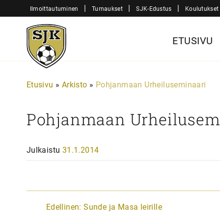
Siirry
|
|
|
Ilmoittautuminen
Turnaukset
SJK-Edustus
Koulutukset
sisältöön
Sjk-
ETUSIVU
Juniorit
Etusivu
»
Arkisto
»
Pohjanmaan Urheiluseminaari
Pohjanmaan Urheilusem
Julkaistu
31.1.2014
A
Edellinen:
Sunde ja Masa leirille