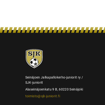
s
SJK-
juniorit
Seinäjoen Jalkapallokerho-juniorit ry /
SJK-juniorit
Alaseinäjoenkatu 9 B, 60220 Seinäjoki
toimisto@sjk-juniorit.fi