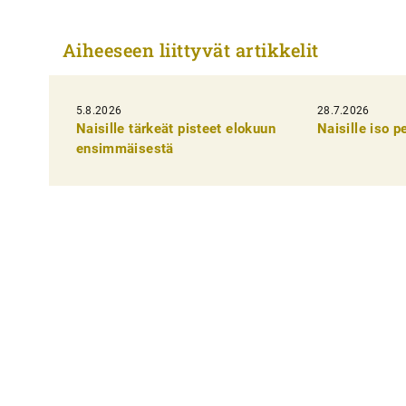
r
t
Aiheeseen liittyvät artikkelit
i
k
5.8.2026
k
28.7.2026
Naisille tärkeät pisteet elokuun
Naisille iso 
e
ensimmäisestä
l
i
e
n
s
e
l
a
u