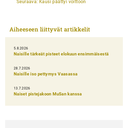
Seuraava:
Kausi päättyi voittoon
t
i
k
Aiheeseen liittyvät artikkelit
k
e
l
5.8.2026
Naisille tärkeät pisteet elokuun ensimmäisestä
i
e
28.7.2026
n
Naisille iso pettymys Vaasassa
s
13.7.2026
e
Naiset pistejakoon MuSan kanssa
l
a
u
s