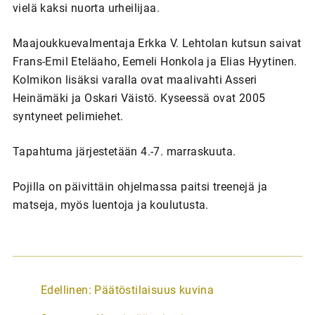
vielä kaksi nuorta urheilijaa.
Maajoukkuevalmentaja Erkka V. Lehtolan kutsun saivat
Frans-Emil Eteläaho, Eemeli Honkola ja Elias Hyytinen.
Kolmikon lisäksi varalla ovat maalivahti Asseri
Heinämäki ja Oskari Väistö. Kyseessä ovat 2005
syntyneet pelimiehet.
Tapahtuma järjestetään 4.-7. marraskuuta.
Pojilla on päivittäin ohjelmassa paitsi treenejä ja
matseja, myös luentoja ja koulutusta.
A
Edellinen:
Päätöstilaisuus kuvina
r