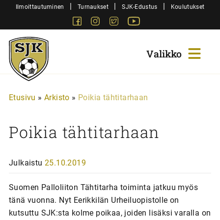
Siirry
|
|
|
Ilmoittautuminen
Turnaukset
SJK-Edustus
Koulutukset
sisältöön
Facebook
Instagram
Twitter
Youtube
Sjk-
Juniorit
Etusivu
»
Arkisto
»
Poikia tähtitarhaan
Poikia tähtitarhaan
Julkaistu
25.10.2019
Suomen Palloliiton Tähtitarha toiminta jatkuu myös
tänä vuonna. Nyt Eerikkilän Urheiluopistolle on
kutsuttu SJK:sta kolme poikaa, joiden lisäksi varalla on