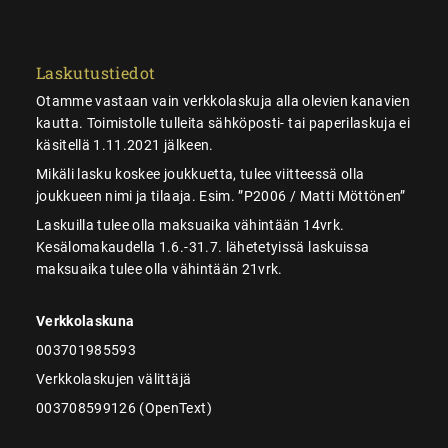
Laskutustiedot
Otamme vastaan vain verkkolaskuja alla olevien kanavien
kautta. Toimistolle tulleita sähköposti- tai paperilaskuja ei
käsitellä 1.11.2021 jälkeen.
Mikäli lasku koskee joukkuetta, tulee viitteessä olla
joukkueen nimi ja tilaaja. Esim. ”P2006 / Matti Möttönen”
Laskuilla tulee olla maksuaika vähintään 14vrk.
Kesälomakaudella 1.6.-31.7. lähetetyissä laskuissa
maksuaika tulee olla vähintään 21vrk.
Verkkolaskuna
003701985593
Verkkolaskujen välittäjä
003708599126 (OpenText)