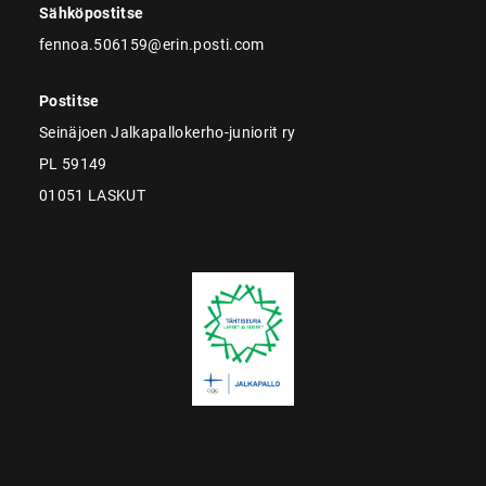
Sähköpostitse
fennoa.506159@erin.posti.com
Postitse
Seinäjoen Jalkapallokerho-juniorit ry
PL 59149
01051 LASKUT