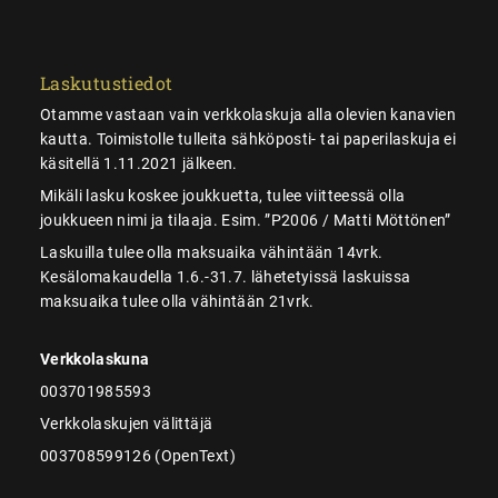
Laskutustiedot
Otamme vastaan vain verkkolaskuja alla olevien kanavien
kautta. Toimistolle tulleita sähköposti- tai paperilaskuja ei
käsitellä 1.11.2021 jälkeen.
Mikäli lasku koskee joukkuetta, tulee viitteessä olla
joukkueen nimi ja tilaaja. Esim. ”P2006 / Matti Möttönen”
Laskuilla tulee olla maksuaika vähintään 14vrk.
Kesälomakaudella 1.6.-31.7. lähetetyissä laskuissa
maksuaika tulee olla vähintään 21vrk.
Verkkolaskuna
003701985593
Verkkolaskujen välittäjä
003708599126 (OpenText)