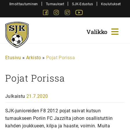
Siirry
|
|
|
Ilmoittautuminen
Turnaukset
SJK-Edustus
Koulutukset
sisältöön
Facebook
Instagram
Twitter
Youtube
Sjk-
Juniorit
Etusivu
»
Arkisto
»
Pojat Porissa
Pojat Porissa
Julkaistu
21.7.2020
SJK-junioreiden F8 2012 pojat saivat kutsun
turnaukseen Poriin FC Jazzilta johon osallistuttiin
kahden joukkueen, kilpa ja haaste, voimin. Muita