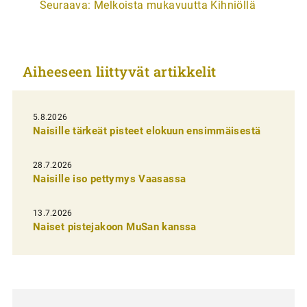
Seuraava:
Melkoista mukavuutta Kihniöllä
t
i
k
Aiheeseen liittyvät artikkelit
k
e
l
5.8.2026
Naisille tärkeät pisteet elokuun ensimmäisestä
i
e
28.7.2026
n
Naisille iso pettymys Vaasassa
s
13.7.2026
e
Naiset pistejakoon MuSan kanssa
l
a
u