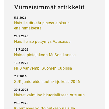
s
Viimeisimmät artikkelit
5.8.2026
Naisille tärkeät pisteet elokuun
ensimmäisestä
28.7.2026
Naisille iso pettymys Vaasassa
13.7.2026
Naiset pistejakoon MuSan kanssa
13.7.2026
HPS vahvempi Suomen Cupissa
7.7.2026
SJK-junioreiden uutiskirje kesä 2026
30.6.2026
Naiset valmiina historialliseen otteluun
28.6.2026
Kymmenes voitto putkeen naisille