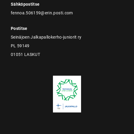
Sähköpostitse
fennoa.506159@erin.posti.com
Postitse
Seinäjoen Jalkapallokerho-juniorit ry
PL 59149
01051 LASKUT