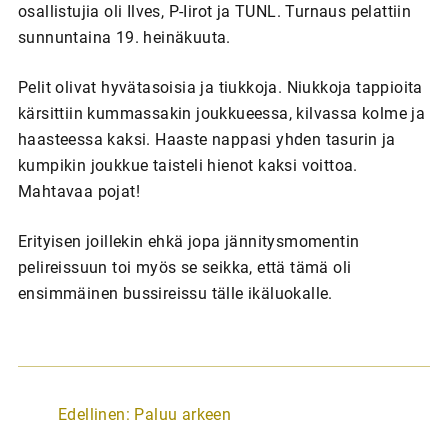
osallistujia oli Ilves, P-Iirot ja TUNL. Turnaus pelattiin
sunnuntaina 19. heinäkuuta.
Pelit olivat hyvätasoisia ja tiukkoja. Niukkoja tappioita
kärsittiin kummassakin joukkueessa, kilvassa kolme ja
haasteessa kaksi. Haaste nappasi yhden tasurin ja
kumpikin joukkue taisteli hienot kaksi voittoa.
Mahtavaa pojat!
Erityisen joillekin ehkä jopa jännitysmomentin
pelireissuun toi myös se seikka, että tämä oli
ensimmäinen bussireissu tälle ikäluokalle.
A
Edellinen:
Paluu arkeen
r