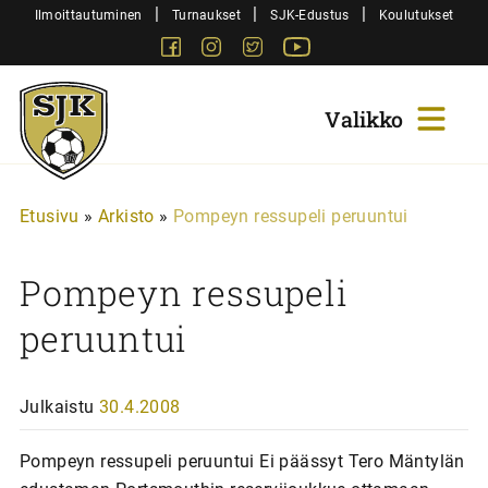
Siirry
|
|
|
Ilmoittautuminen
Turnaukset
SJK-Edustus
Koulutukset
sisältöön
Facebook
Instagram
Twitter
Youtube
Sjk-
Juniorit
Etusivu
»
Arkisto
»
Pompeyn ressupeli peruuntui
Pompeyn ressupeli
peruuntui
Julkaistu
30.4.2008
Pompeyn ressupeli peruuntui Ei päässyt Tero Mäntylän