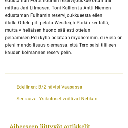
edustaman Portsmouthin reservijoukkue ottamaan
mittaa Jari Litmasen, Toni Kallion ja Antti Niemen
edustaman Fulhamin reservijoukkueesta eilen
illalla.Ottelu piti pelata Westleigh Parkin kentällä,
mutta viheliäisen huono sää esti ottelun
pelaamisen.Peli kyllä pelataan myöhemmin, eli vielä on
pieni mahdollisuus olemassa, että Tero saisi tililleen
kauden kolmannen reservipelin.
A
Edellinen:
B/2 hävisi Vaasassa
r
Seuraava:
Ysikutoset voittivat Netikan
t
i
k
Aiheeseen liittyvät artikkelit
k