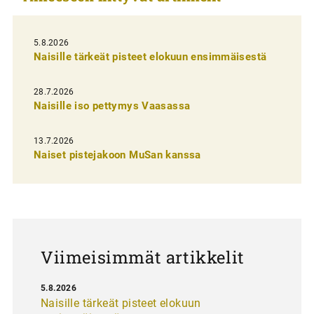
e
l
5.8.2026
Naisille tärkeät pisteet elokuun ensimmäisestä
i
e
28.7.2026
n
Naisille iso pettymys Vaasassa
s
13.7.2026
e
Naiset pistejakoon MuSan kanssa
l
a
u
s
Viimeisimmät artikkelit
5.8.2026
Naisille tärkeät pisteet elokuun