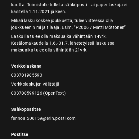
kautta. Toimistolle tulleita sähköposti- tai paperilaskuja ei
käsitellä 1.11.2021 jälkeen.
Mikäli lasku koskee joukkuetta, tulee viitteessä olla
joukkueen nimi ja tilaaja. Esim. ”P2006 / Matti Möttönen”
Laskuilla tulee olla maksuaika vähintään 14vrk.
Kesälomakaudella 1.6.-31.7. lähetetyissä laskuissa
maksuaika tulee olla vähintään 21vrk.
Verkkolaskuna
003701985593
Verkkolaskujen välittäjä
003708599126 (OpenText)
Sähköpostitse
fennoa.506159@erin.posti.com
Postitse