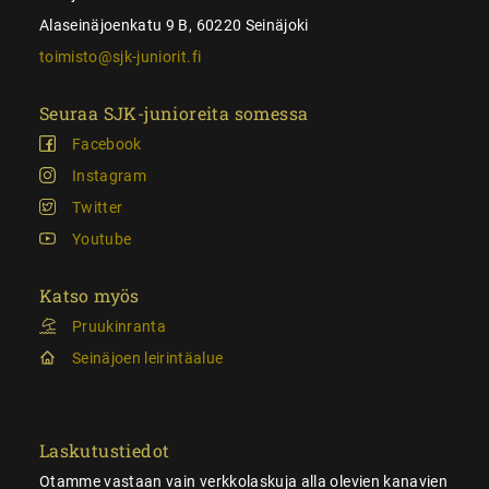
Alaseinäjoenkatu 9 B, 60220 Seinäjoki
toimisto@sjk-juniorit.fi
Seuraa SJK-junioreita somessa
Facebook
Instagram
Twitter
Youtube
Katso myös
Pruukinranta
Seinäjoen leirintäalue
Laskutustiedot
Otamme vastaan vain verkkolaskuja alla olevien kanavien