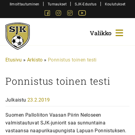
Siirry
|
|
|
Ilmoittautuminen
Turnaukset
SJK-Edustus
Koulutukset
sisältöön
Facebook
Instagram
Twitter
Youtube
Sjk-
Juniorit
Etusivu
»
Arkisto
»
Ponnistus toinen testi
Ponnistus toinen testi
Julkaistu
23.2.2019
Suomen Palloliiton Vaasan Piirin Neloseen
valmistautuvat SJK-juniorit saa sunnuntaina
vastaansa naapurikaupungista Lapuan Ponnistuksen.