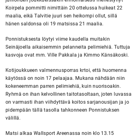
Koirpela pommitti nimittäin 20 ottelussa huikeat 22
maalia, eikä Talvitie juuri sen heikompi ollut, sillä
hänen saldonsa oli 19 matsissa 21 maalia.
Ponnistuksesta löytyi viime kaudella muitakin
Seinäjoella aikaisemmin pelanneita pelimiehiä. Tuttuja
kasvoja ovat mm. Ville Pakkala ja Kimmo Känsäkoski.
Kotijoukkueen valmennusporras krtoi, että huomenna
käytössä on noin 17 pelaajaa. Mukana nähdään niin
kokeneemman parren pelimiehiä, kuin nuorisoakin.
Ryhmä on ihan kelvollinen taitotasoltaan, joten luvassa
on varmasti ihan viihdyttävä koitos sarjanousijan ja jo
pidempään tällä tasolla tahkonneen Ponnistuksen
välillä.
Matsi alkaa Wallsport Areenassa noin klo 13.15