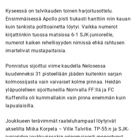
Kyseessä on talvikauden toinen harjoitusottelu.
Ensimmäisessä Apollo pisti tiukasti hanttiin niin kauan
kuin tankista polttoainetta löytyi. Vaikka numerot
kirjattiinkin tuossa matsissa 6-1 SJK-junioreille,
numerot kaiken rehellisyyden nimissä ehkä rahtusen
imartelivat mustapaitaisia.
Ponnistus sijoittui viime kaudella Nelosessa
kuudenneksi 31 pisteellään jääden kuitenkin sarjan
kolmossijasta vain vaivaiset kolme pinnaa. Heidän
yläpuolelleen sijoittuneilla Norrvalla FF:llä ja FC
Kuffenilla oli kummallakin vain pinna enemmän kuin
lapualaisilla.
Joukkueen terävimmät raateluhampaat löytyivät
akselilta Miika Korpela – Ville Talvitie. TP-55:n ja SJK-
junioriden joukkueissakin erinomaisesti menestynyt