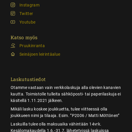
Instagram
Twitter
Youtube
Katso myös
Pruukinranta
Seinäjoen leirintäalue
Laskutustiedot
Otamme vastaan vain verkkolaskuja alla olevien kanavien
kautta. Toimistolle tulleita sähköposti- tai paperilaskuja ei
käsitellä 1.11.2021 jälkeen.
Mikäli lasku koskee joukkuetta, tulee viitteessä olla
joukkueen nimi ja tilaaja. Esim. ”P2006 / Matti Möttönen”
Laskuilla tulee olla maksuaika vähintään 14vrk.
Kesälomakaudella 1.6.-31.7. lähetetyissä laskuissa