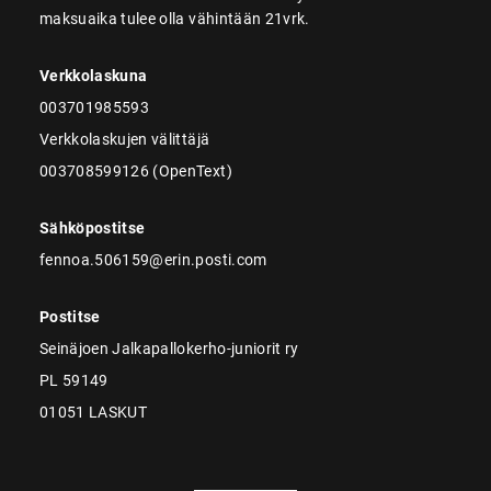
maksuaika tulee olla vähintään 21vrk.
Verkkolaskuna
003701985593
Verkkolaskujen välittäjä
003708599126 (OpenText)
Sähköpostitse
fennoa.506159@erin.posti.com
Postitse
Seinäjoen Jalkapallokerho-juniorit ry
PL 59149
01051 LASKUT