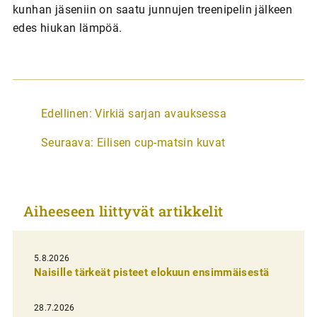
kunhan jäseniin on saatu junnujen treenipelin jälkeen
edes hiukan lämpöä.
A
Edellinen:
Virkiä sarjan avauksessa
r
Seuraava:
Eilisen cup-matsin kuvat
t
i
k
Aiheeseen liittyvät artikkelit
k
e
l
5.8.2026
Naisille tärkeät pisteet elokuun ensimmäisestä
i
e
28.7.2026