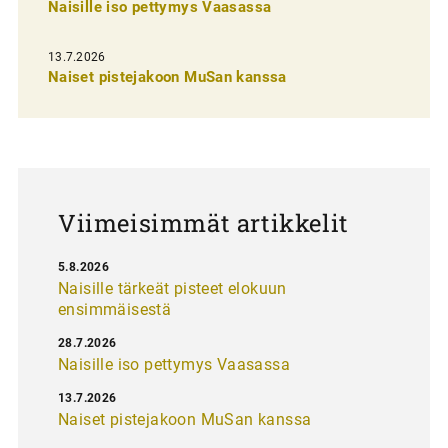
n
Naisille iso pettymys Vaasassa
s
13.7.2026
e
Naiset pistejakoon MuSan kanssa
l
a
u
s
Viimeisimmät artikkelit
5.8.2026
Naisille tärkeät pisteet elokuun
ensimmäisestä
28.7.2026
Naisille iso pettymys Vaasassa
13.7.2026
Naiset pistejakoon MuSan kanssa