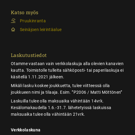
Katso myös
Pruukinranta
Seinäjoen leirintäalue
Laskutustiedot
Otamme vastaan vain verkkolaskuja alla olevien kanavien
kautta. Toimistolle tulleita sähköposti- tai paperilaskuja ei
käsitellä 1.11.2021 jälkeen.
Mikäli lasku koskee joukkuetta, tulee viitteessä olla
joukkueen nimi ja tilaaja. Esim. ”P2006 / Matti Möttönen”
Laskuilla tulee olla maksuaika vähintään 14vrk.
Kesälomakaudella 1.6.-31.7. lähetetyissä laskuissa
maksuaika tulee olla vähintään 21vrk.
Verkkolaskuna