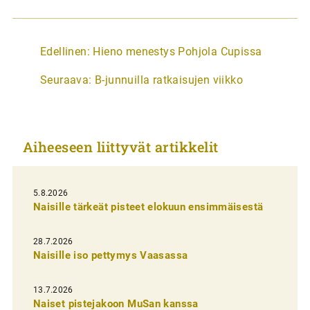
A
Edellinen:
Hieno menestys Pohjola Cupissa
r
Seuraava:
B-junnuilla ratkaisujen viikko
t
i
k
Aiheeseen liittyvät artikkelit
k
e
l
5.8.2026
Naisille tärkeät pisteet elokuun ensimmäisestä
i
e
28.7.2026
n
Naisille iso pettymys Vaasassa
s
13.7.2026
e
Naiset pistejakoon MuSan kanssa