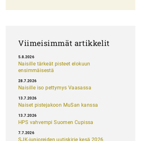
l
a
u
s
Viimeisimmät artikkelit
5.8.2026
Naisille tärkeät pisteet elokuun
ensimmäisestä
28.7.2026
Naisille iso pettymys Vaasassa
13.7.2026
Naiset pistejakoon MuSan kanssa
13.7.2026
HPS vahvempi Suomen Cupissa
7.7.2026
SJK-junioreiden uutiskirje kesä 2026