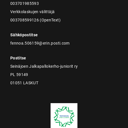
003701985593
Verkkolaskujen välittäjä
003708599126 (OpenText)
Sähköpostitse
fennoa.506159@erin.posti.com
Postitse
Seinäjoen Jalkapallokerho-juniorit ry
PL 59149
01051 LASKUT