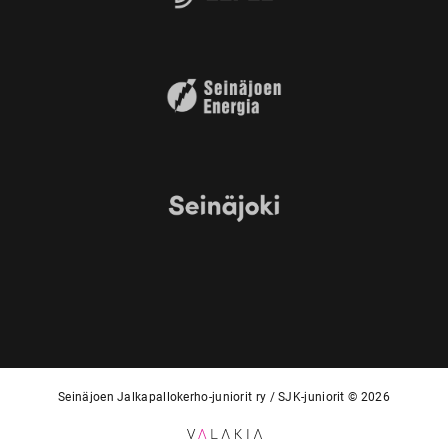
Seinäjoen Jalkapallokerho-juniorit ry / SJK-juniorit © 2026