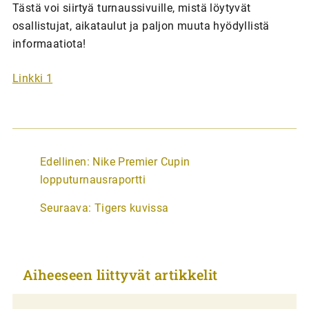
Tästä voi siirtyä turnaussivuille, mistä löytyvät
osallistujat, aikataulut ja paljon muuta hyödyllistä
informaatiota!
Linkki 1
A
Edellinen:
Nike Premier Cupin
r
lopputurnausraportti
t
Seuraava:
Tigers kuvissa
i
k
k
Aiheeseen liittyvät artikkelit
e
l