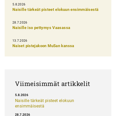
i
5.8.2026
Naisille tärkeät pisteet elokuun ensimmäisestä
e
n
28.7.2026
Naisille iso pettymys Vaasassa
s
e
13.7.2026
l
Naiset pistejakoon MuSan kanssa
a
u
s
Viimeisimmät artikkelit
5.8.2026
Naisille tärkeät pisteet elokuun
ensimmäisestä
28.7.2026