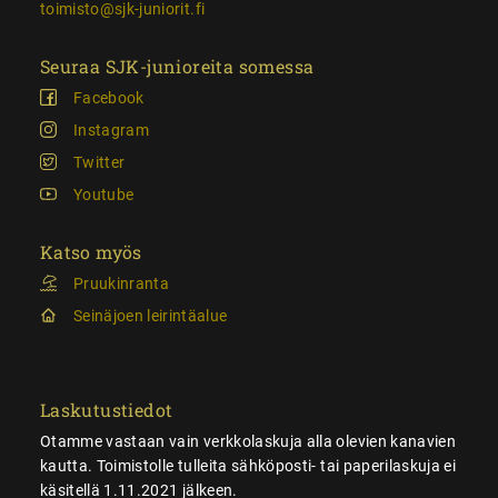
toimisto@sjk-juniorit.fi
Seuraa SJK-junioreita somessa
Facebook
Instagram
Twitter
Youtube
Katso myös
Pruukinranta
Seinäjoen leirintäalue
Laskutustiedot
Otamme vastaan vain verkkolaskuja alla olevien kanavien
kautta. Toimistolle tulleita sähköposti- tai paperilaskuja ei
käsitellä 1.11.2021 jälkeen.