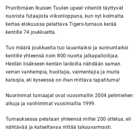
Prunttimäen Ikuisen Tuulen upeat viheriöt täyttyvät
nuorista futaajista viikonloppuna, kun nyt kolmatta
kertaa elokuussa pelattava Tigers-turnaus kerää
kentille 74 joukkuetta.
Tuo määrä joukkueita tuo lauantaiksi ja sunnuntaiksi
kentille yhteensä noin 800 nuorta jalkapalloilijaa.
Heidän lisäkseen kentän laidoilla nähdään saman
verran vanhempia, huoltajia, valmentajia ja muita
katsojia, eli kyseessä on ihan mittava tapahtuma!
Nuorimmat turnaajat ovat vuosimallin 2004 pelimiehen
alkuja ja vanhimmat vuosimallia 1999.
Turnauksessa pelataan yhteensä miltei 200 ottelua, eli
nähtävää ja katseltavaa riittää takuuvarmasti.