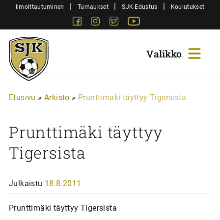
Siirry
|
|
|
Ilmoittautuminen
Turnaukset
SJK-Edustus
Koulutukset
sisältöön
Facebook
Instagram
Twitter
Youtube
Sjk-
Juniorit
Etusivu
»
Arkisto
»
Prunttimäki täyttyy Tigersista
Prunttimäki täyttyy
Tigersista
Julkaistu
18.8.2011
Prunttimäki täyttyy Tigersista