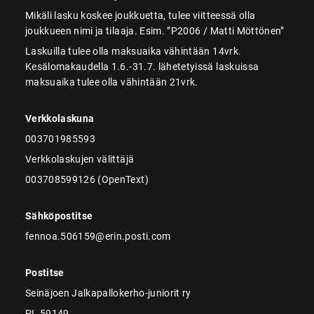
Mikäli lasku koskee joukkuetta, tulee viitteessä olla
joukkueen nimi ja tilaaja. Esim. ”P2006 / Matti Möttönen”
Laskuilla tulee olla maksuaika vähintään 14vrk.
Kesälomakaudella 1.6.-31.7. lähetetyissä laskuissa
maksuaika tulee olla vähintään 21vrk.
Verkkolaskuna
003701985593
Verkkolaskujen välittäjä
003708599126 (OpenText)
Sähköpostitse
fennoa.506159@erin.posti.com
Postitse
Seinäjoen Jalkapallokerho-juniorit ry
PL 59149