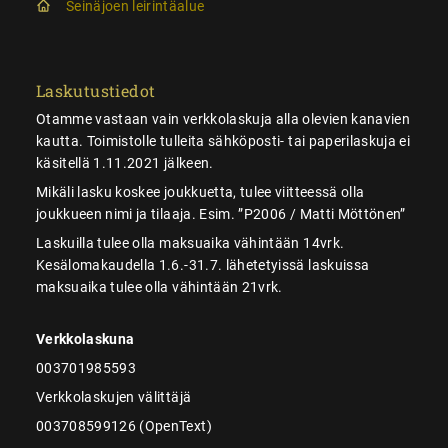
Seinäjoen leirintäalue
Laskutustiedot
Otamme vastaan vain verkkolaskuja alla olevien kanavien
kautta. Toimistolle tulleita sähköposti- tai paperilaskuja ei
käsitellä 1.11.2021 jälkeen.
Mikäli lasku koskee joukkuetta, tulee viitteessä olla
joukkueen nimi ja tilaaja. Esim. ”P2006 / Matti Möttönen”
Laskuilla tulee olla maksuaika vähintään 14vrk.
Kesälomakaudella 1.6.-31.7. lähetetyissä laskuissa
maksuaika tulee olla vähintään 21vrk.
Verkkolaskuna
003701985593
Verkkolaskujen välittäjä
003708599126 (OpenText)