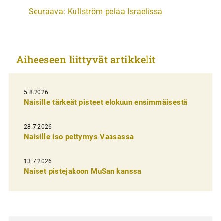
Seuraava:
Kullström pelaa Israelissa
t
i
k
Aiheeseen liittyvät artikkelit
k
e
l
5.8.2026
Naisille tärkeät pisteet elokuun ensimmäisestä
i
e
28.7.2026
n
Naisille iso pettymys Vaasassa
s
13.7.2026
e
Naiset pistejakoon MuSan kanssa
l
a
u