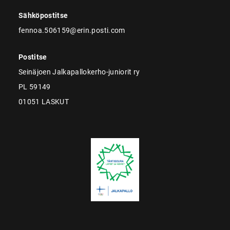
Sähköpostitse
fennoa.506159@erin.posti.com
Postitse
Seinäjoen Jalkapallokerho-juniorit ry
PL 59149
01051 LASKUT