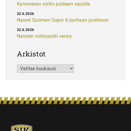
Kymmenes voitto putkeen naisille
22.6.2026
Naiset Suomen Cupin 8 parhaan joukkoon
22.6.2026
Naisten voittoputki venyy
Arkistot
Arkistot
SJK-