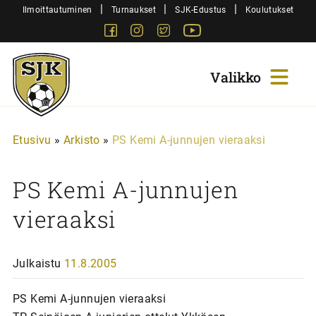
Siirry
|
|
|
Ilmoittautuminen
Turnaukset
SJK-Edustus
Koulutukset
sisältöön
Facebook
Instagram
Twitter
Youtube
Sjk-
Juniorit
Etusivu
»
Arkisto
»
PS Kemi A-junnujen vieraaksi
PS Kemi A-junnujen
vieraaksi
Julkaistu
11.8.2005
PS Kemi A-junnujen vieraaksi