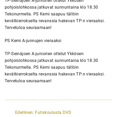
TP-Seinäjoen A-juniorien ottelut Ykkösen
pohjoislohkossa jatkuvat sunnuntaina klo 18.30
Tekonurmella. PS Kemi saapuu tällöin
kevätkierrokselta revanssia hakevan TP:n vieraaksi.
Tervetuloa seuraamaan!
PS Kemi A-junnujen vieraaksi
TP-Seinäjoen A-juniorien ottelut Ykkösen
pohjoislohkossa jatkuvat sunnuntaina klo 18.30
Tekonurmella. PS Kemi saapuu tällöin
kevätkierrokselta revanssia hakevan TP:n vieraaksi.
Tervetuloa seuraamaan!
A
Edellinen:
Futiskoulusta DVD
r