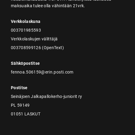
maksuaika tulee olla vähintään 21vrk.
Verkkolaskuna
003701985593
Verkkolaskujen välittäjä
003708599126 (OpenText)
Sähköpostitse
fennoa.506159@erin.posti.com
Postitse
Seinäjoen Jalkapallokerho-juniorit ry
PL 59149
01051 LASKUT