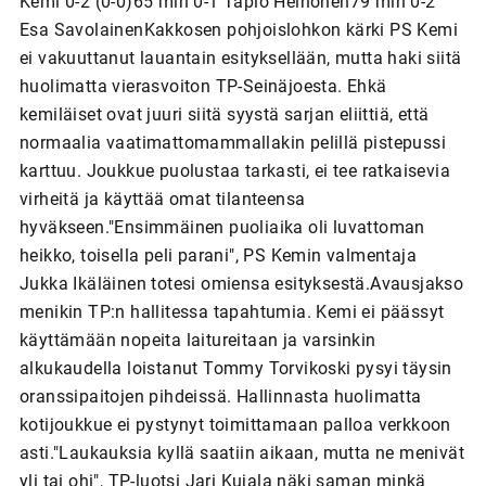
Kemi 0-2 (0-0)65 min 0-1 Tapio Heinonen79 min 0-2
Esa SavolainenKakkosen pohjoislohkon kärki PS Kemi
ei vakuuttanut lauantain esityksellään, mutta haki siitä
huolimatta vierasvoiton TP-Seinäjoesta. Ehkä
kemiläiset ovat juuri siitä syystä sarjan eliittiä, että
normaalia vaatimattomammallakin pelillä pistepussi
karttuu. Joukkue puolustaa tarkasti, ei tee ratkaisevia
virheitä ja käyttää omat tilanteensa
hyväkseen."Ensimmäinen puoliaika oli luvattoman
heikko, toisella peli parani", PS Kemin valmentaja
Jukka Ikäläinen totesi omiensa esityksestä.Avausjakso
menikin TP:n hallitessa tapahtumia. Kemi ei päässyt
käyttämään nopeita laitureitaan ja varsinkin
alkukaudella loistanut Tommy Torvikoski pysyi täysin
oranssipaitojen pihdeissä. Hallinnasta huolimatta
kotijoukkue ei pystynyt toimittamaan palloa verkkoon
asti."Laukauksia kyllä saatiin aikaan, mutta ne menivät
yli tai ohi", TP-luotsi Jari Kujala näki saman minkä