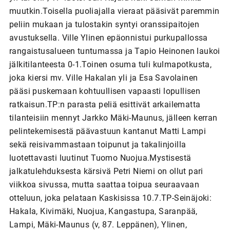
muutkin.Toisella puoliajalla vieraat pääsivät paremmin
peliin mukaan ja tulostakin syntyi oranssipaitojen
avustuksella. Ville Ylinen epäonnistui purkupallossa
rangaistusalueen tuntumassa ja Tapio Heinonen laukoi
jälkitilanteesta 0-1.Toinen osuma tuli kulmapotkusta,
joka kiersi mv. Ville Hakalan yli ja Esa Savolainen
pääsi puskemaan kohtuullisen vapaasti lopullisen
ratkaisun.TP:n parasta peliä esittivät arkailematta
tilanteisiin mennyt Jarkko Mäki-Maunus, jälleen kerran
pelintekemisestä päävastuun kantanut Matti Lampi
sekä reisivammastaan toipunut ja takalinjoilla
luotettavasti luutinut Tuomo Nuojua.Mystisestä
jalkatulehduksesta kärsivä Petri Niemi on ollut pari
viikkoa sivussa, mutta saattaa toipua seuraavaan
otteluun, joka pelataan Kaskisissa 10.7.TP-Seinäjoki:
Hakala, Kivimäki, Nuojua, Kangastupa, Saranpää,
Lampi, Mäki-Maunus (v, 87. Leppänen), Ylinen,