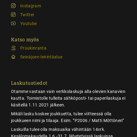
Instagram
Twitter
Youtube
Katso myös
Pruukinranta
Seinäjoen leirintäalue
Laskutustiedot
Otamme vastaan vain verkkolaskuja alla olevien kanavien
kautta. Toimistolle tulleita sähköposti- tai paperilaskuja ei
käsitellä 1.11.2021 jälkeen.
Mikäli lasku koskee joukkuetta, tulee viitteessä olla
joukkueen nimi ja tilaaja. Esim. ”P2006 / Matti Möttönen”
Laskuilla tulee olla maksuaika vähintään 14vrk.
Kesälomakaudella 1.6.-31.7. lähetetyissä laskuissa