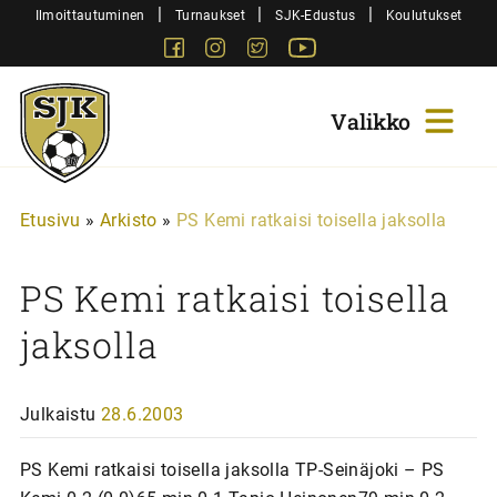
Siirry
|
|
|
Ilmoittautuminen
Turnaukset
SJK-Edustus
Koulutukset
sisältöön
Facebook
Instagram
Twitter
Youtube
Sjk-
Juniorit
Etusivu
»
Arkisto
»
PS Kemi ratkaisi toisella jaksolla
PS Kemi ratkaisi toisella
jaksolla
Julkaistu
28.6.2003
PS Kemi ratkaisi toisella jaksolla TP-Seinäjoki – PS