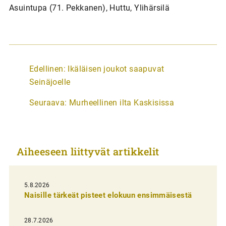
Asuintupa (71. Pekkanen), Huttu, Ylihärsilä
A
Edellinen:
Ikäläisen joukot saapuvat
r
Seinäjoelle
t
Seuraava:
Murheellinen ilta Kaskisissa
i
k
k
Aiheeseen liittyvät artikkelit
e
l
i
5.8.2026
Naisille tärkeät pisteet elokuun ensimmäisestä
e
n
28.7.2026