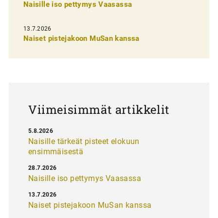
Naisille iso pettymys Vaasassa
s
e
13.7.2026
l
Naiset pistejakoon MuSan kanssa
a
u
s
Viimeisimmät artikkelit
5.8.2026
Naisille tärkeät pisteet elokuun
ensimmäisestä
28.7.2026
Naisille iso pettymys Vaasassa
13.7.2026
Naiset pistejakoon MuSan kanssa