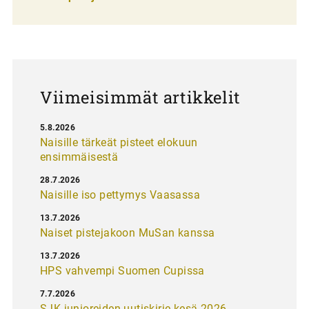
a
u
s
Viimeisimmät artikkelit
5.8.2026
Naisille tärkeät pisteet elokuun
ensimmäisestä
28.7.2026
Naisille iso pettymys Vaasassa
13.7.2026
Naiset pistejakoon MuSan kanssa
13.7.2026
HPS vahvempi Suomen Cupissa
7.7.2026
SJK-junioreiden uutiskirje kesä 2026