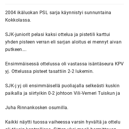
2004 ikäluokan PSL sarja käynnistyi sunnuntaina
Kokkolassa.
SJK-juniorit pelasi kaksi ottelua ja pistetili karttui
yhden pisteen verran eli sarjan aloitus ei mennyt aivan
putkeen….
Ensimmäisessä ottelussa oli vastassa isäntäseura KPV
yj. Ottelussa pisteet tasattiin 2-2 lukemin.
SJK-j yj oli ensimmäisellä puoliajalla selkeästi kuskin
paikalla ja siirtyikin 0-2 johtoon Vili-Verneri Tuiskun ja
Juha Rinnankosken osumilla.
Kaikki näytti tuossa vaiheessa varsin hyvältä ja ottelu