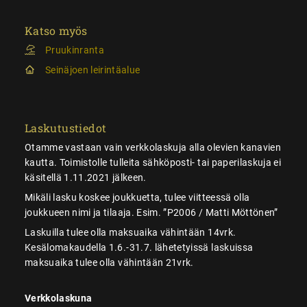
Katso myös
Pruukinranta
Seinäjoen leirintäalue
Laskutustiedot
Otamme vastaan vain verkkolaskuja alla olevien kanavien
kautta. Toimistolle tulleita sähköposti- tai paperilaskuja ei
käsitellä 1.11.2021 jälkeen.
Mikäli lasku koskee joukkuetta, tulee viitteessä olla
joukkueen nimi ja tilaaja. Esim. ”P2006 / Matti Möttönen”
Laskuilla tulee olla maksuaika vähintään 14vrk.
Kesälomakaudella 1.6.-31.7. lähetetyissä laskuissa
maksuaika tulee olla vähintään 21vrk.
Verkkolaskuna