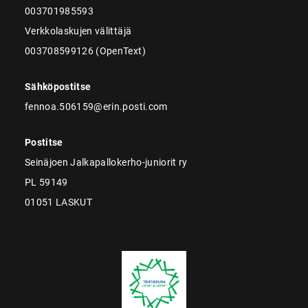
003701985593
Verkkolaskujen välittäjä
003708599126 (OpenText)
Sähköpostitse
fennoa.506159@erin.posti.com
Postitse
Seinäjoen Jalkapallokerho-juniorit ry
PL 59149
01051 LASKUT