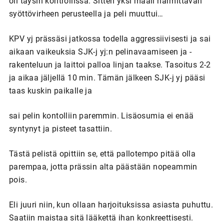
oli täysin kontrollissa. Sitten yksi maali harmittavan
syöttövirheen perusteella ja peli muuttui…
KPV yj prässäsi jatkossa todella aggressiivisesti ja sai
aikaan vaikeuksia SJK-j yj:n pelinavaamiseen ja -
rakenteluun ja laittoi palloa linjan taakse. Tasoitus 2-2
ja aikaa jäljellä 10 min. Tämän jälkeen SJK-j yj pääsi
taas kuskin paikalle ja
sai pelin kontolliin paremmin. Lisäosumia ei enää
syntynyt ja pisteet tasattiin.
Tästä pelistä opittiin se, että pallotempo pitää olla
parempaa, jotta prässin alta päästään nopeammin
pois.
Eli juuri niin, kun ollaan harjoituksissa asiasta puhuttu.
Saatiin maistaa sitä lääkettä ihan konkreettisesti.