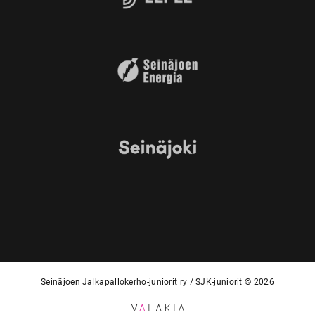
Seinäjoen Jalkapallokerho-juniorit ry / SJK-juniorit © 2026