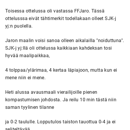
Toisessa ottelussa oli vastassa FFJaro. Tässä
ottelusssa eivät tähtimerkit todellakaan olleet SJK-j
yj:n puolella.
Jaron maalin voisi sanoa olleen aikalailla "noiduttuna".
SJK-j yj:llä oli ottelussa kaikkiaan kahdeksan tosi
hyvää maalipaikkaa,
4 tolppaa/ylärimaa, 4 kertaa läpiajoon, mutta kun ei
mene niin ei mene.
Heti alussa avausmaali vierailijoille pienen
kompastumisen johdosta. Ja reilu 10 min tästä niin
saman tyylinen tilanne
ja 0-2 taululle. Lopputulos taiston tauottua 0-4 ja ei
seliteltävää.