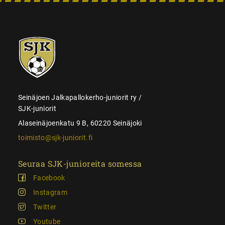
SJK-
juniorit
Seinäjoen Jalkapallokerho-juniorit ry /
SJK-juniorit
Alaseinäjoenkatu 9 B, 60220 Seinäjoki
toimisto@sjk-juniorit.fi
Seuraa SJK-junioreita somessa
Facebook
Instagram
Twitter
Youtube