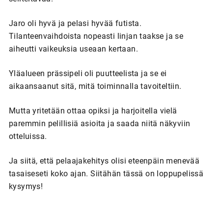
Jaro oli hyvä ja pelasi hyvää futista.
Tilanteenvaihdoista nopeasti linjan taakse ja se
aiheutti vaikeuksia useaan kertaan.
Yläalueen prässipeli oli puutteelista ja se ei
aikaansaanut sitä, mitä toiminnalla tavoiteltiin.
Mutta yritetään ottaa opiksi ja harjoitella vielä
paremmin pelillisiä asioita ja saada niitä näkyviin
otteluissa.
Ja siitä, että pelaajakehitys olisi eteenpäin menevää
tasaiseseti koko ajan. Siitähän tässä on loppupelissä
kysymys!