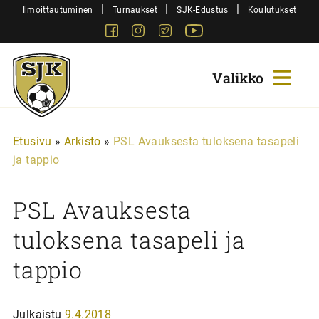
Siirry
|
|
|
Ilmoittautuminen
Turnaukset
SJK-Edustus
Koulutukset
sisältöön
Facebook
Instagram
Twitter
Youtube
Sjk-
Juniorit
Etusivu
»
Arkisto
»
PSL Avauksesta tuloksena tasapeli
ja tappio
PSL Avauksesta
tuloksena tasapeli ja
tappio
Julkaistu
9.4.2018