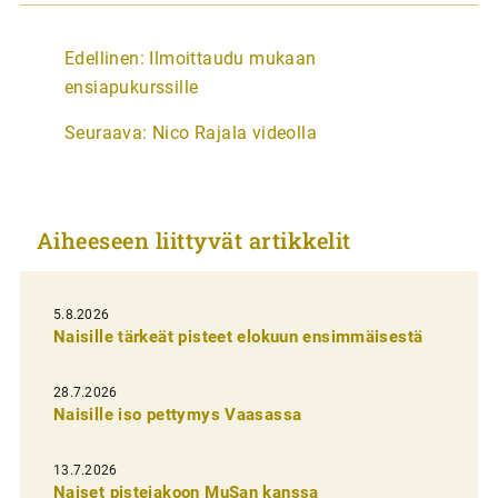
A
Edellinen:
Ilmoittaudu mukaan
r
ensiapukurssille
t
Seuraava:
Nico Rajala videolla
i
k
k
Aiheeseen liittyvät artikkelit
e
l
i
5.8.2026
Naisille tärkeät pisteet elokuun ensimmäisestä
e
n
28.7.2026
Naisille iso pettymys Vaasassa
s
e
13.7.2026
l
Naiset pistejakoon MuSan kanssa