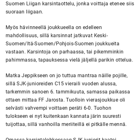
Suomen Liigan karsintaottelu, jonka voittaja etenee siis
suoraan liigaan.
Myös hävinneellä joukkueella on edelleen
mahdollisuus, sillä karsinnat jatkuvat Keski-
Suomen/Itä-Suomen/Pohjois-Suomen joukkueita
vastaan. Karsintoja on parhaassa, tai pikemminkin
pahimmassa, tapauksessa vielä jäljellä parikin ottelua.
Matka Jeppikseen on jo tuttua mantraa näille pojille,
sillä SJK-junioreiden C15 vieraili vuoden alussa,
tarkemmin sanoen 6. tammikuuta, samassa paikassa
ottaen mittaa FF Jarosta. Tuolloin vierasjoukkue oli
selvästi vahvempi voittaen peräti 6-0. Tuohon
tulokseen ei nyt kuitenkaan kannata järin suuresti
tuijottaa, sillä vanhoilla meriiteillä ei pitkälle mennä.
Omassa karsintalohkossaan SJK-juniorit kaatoi