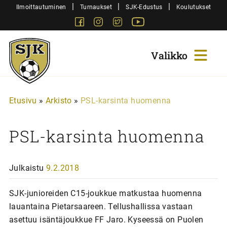
Siirry
|
|
|
Ilmoittautuminen
Turnaukset
SJK-Edustus
Koulutukset
sisältöön
Facebook
Instagram
Twitter
Youtube
Sjk-
Juniorit
Etusivu
»
Arkisto
»
PSL-karsinta huomenna
PSL-karsinta huomenna
Julkaistu
9.2.2018
SJK-junioreiden C15-joukkue matkustaa huomenna
lauantaina Pietarsaareen. Tellushallissa vastaan
asettuu isäntäjoukkue FF Jaro. Kyseessä on Puolen