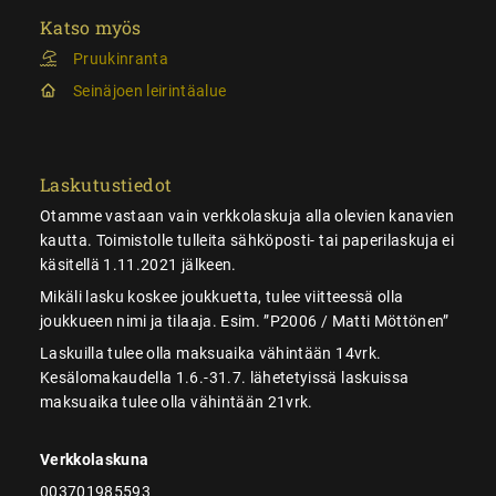
Katso myös
Pruukinranta
Seinäjoen leirintäalue
Laskutustiedot
Otamme vastaan vain verkkolaskuja alla olevien kanavien
kautta. Toimistolle tulleita sähköposti- tai paperilaskuja ei
käsitellä 1.11.2021 jälkeen.
Mikäli lasku koskee joukkuetta, tulee viitteessä olla
joukkueen nimi ja tilaaja. Esim. ”P2006 / Matti Möttönen”
Laskuilla tulee olla maksuaika vähintään 14vrk.
Kesälomakaudella 1.6.-31.7. lähetetyissä laskuissa
maksuaika tulee olla vähintään 21vrk.
Verkkolaskuna
003701985593