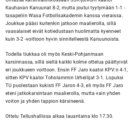
Kauhavan Kanuunat 8-2, mutta joutui tyytymään 1-1 -
tasapeliin Wasa Fotbollsakademin kanssa vieraissa.
Joukkue pääsi kuitenkin jatkoon maalierolla, sillä
vaasalaiset eivät kotiedustaan huolimatta kyenneet
kuin 3-2 -voittoon hyvin sinnitelleestä Kanuunoista.
Todella tiukkaa oli myös Keski-Pohjanmaan
karsinnassa, sillä siellä kaikki kolme ottelua päättyivät
eri joukkueen voittoon. Ensin FF Jaro kaatoi KPV:n 4-1,
sitten KPV kaatoi Toholammin Urheilijat 3-1. Lopuksi
TU puolestaan kukisti FF Jaron 4-3, eli myös FF Jaro
eteni jatkokarsintaan maalierolla, mutta vain yhden
voiton ja yhden tappion kärsineenä.
Ottelu Tellushallissa alkaa lauantaina klo 17.30.