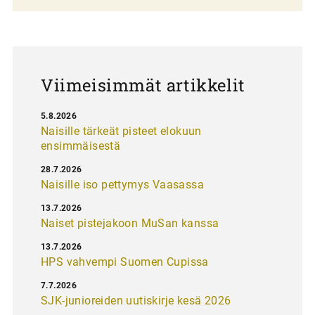
a
u
s
Viimeisimmät artikkelit
5.8.2026
Naisille tärkeät pisteet elokuun
ensimmäisestä
28.7.2026
Naisille iso pettymys Vaasassa
13.7.2026
Naiset pistejakoon MuSan kanssa
13.7.2026
HPS vahvempi Suomen Cupissa
7.7.2026
SJK-junioreiden uutiskirje kesä 2026