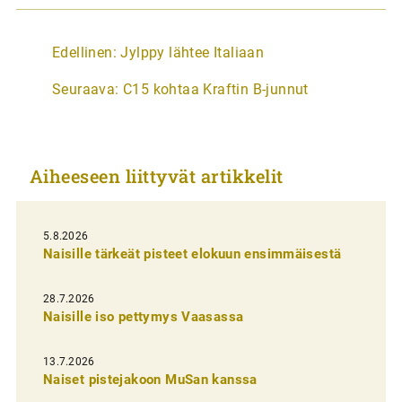
A
Edellinen:
Jylppy lähtee Italiaan
r
Seuraava:
C15 kohtaa Kraftin B-junnut
t
i
k
Aiheeseen liittyvät artikkelit
k
e
l
5.8.2026
Naisille tärkeät pisteet elokuun ensimmäisestä
i
e
28.7.2026
n
Naisille iso pettymys Vaasassa
s
13.7.2026
e
Naiset pistejakoon MuSan kanssa
l