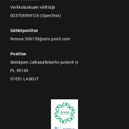
Verkkolaskujen välittäjä
003708599126 (OpenText)
Sähköpostitse
fennoa.506159@erin.posti.com
Postitse
Seinäjoen Jalkapallokerho-juniorit ry
PL 59149
01051 LASKUT