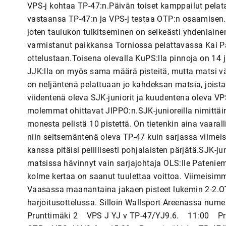
VPS-j kohtaa TP-47:n.Päivän toiset kamppailut pelata
vastaansa TP-47:n ja VPS-j testaa OTP:n osaamisen.S
joten taulukon tulkitseminen on selkeästi yhdenlainen
varmistanut paikkansa Torniossa pelattavassa Kai 
ottelustaan.Toisena olevalla KuPS:lla pinnoja on 14 
JJK:lla on myös sama määrä pisteitä, mutta matsi v
on neljäntenä pelattuaan jo kahdeksan matsia, joist
viidentenä oleva SJK-juniorit ja kuudentena oleva VPS-
molemmat ohittavat JIPPO:n.SJK-junioreilla nimittäin
monesta pelistä 10 pistettä. On tietenkin aina vaaral
niin seitsemäntenä oleva TP-47 kuin sarjassa viimeis
kanssa pitäisi pelillisesti pohjalaisten pärjätä.SJK
matsissa hävinnyt vain sarjajohtaja OLS:lle Patenieme
kolme kertaa on saanut tuulettaa voittoa. Viimeisimm
Vaasassa maanantaina jakaen pisteet lukemin 2-2.OT
harjoitusottelussa. Silloin Wallsport Areenassa num
Prunttimäki 2 VPS J YJ v TP-47/YJ9.6. 11:00 P