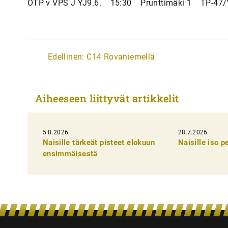
OTP v VPS J YJ9.6. 15:30 Prunttimäki 1 TP-47/Y
A
Edellinen:
C14 Rovaniemellä
r
t
Aiheeseen liittyvät artikkelit
i
k
5.8.2026
k
28.7.2026
Naisille tärkeät pisteet elokuun
Naisille iso 
e
ensimmäisestä
l
i
e
n