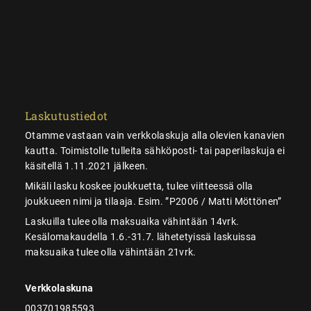
Laskutustiedot
Otamme vastaan vain verkkolaskuja alla olevien kanavien
kautta. Toimistolle tulleita sähköposti- tai paperilaskuja ei
käsitellä 1.11.2021 jälkeen.
Mikäli lasku koskee joukkuetta, tulee viitteessä olla
joukkueen nimi ja tilaaja. Esim. ”P2006 / Matti Möttönen”
Laskuilla tulee olla maksuaika vähintään 14vrk.
Kesälomakaudella 1.6.-31.7. lähetetyissä laskuissa
maksuaika tulee olla vähintään 21vrk.
Verkkolaskuna
003701985593