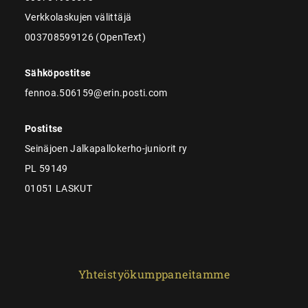
Verkkolaskujen välittäjä
003708599126 (OpenText)
Sähköpostitse
fennoa.506159@erin.posti.com
Postitse
Seinäjoen Jalkapallokerho-juniorit ry
PL 59149
01051 LASKUT
Yhteistyökumppaneitamme