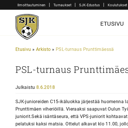
Siirry
|
|
|
Ilmoittautuminen
Turnaukset
SJK-Edustus
Koulutukset
sisältöön
Sjk-
ETUSIVU
Juniorit
Etusivu
»
Arkisto
»
PSL-turnaus Prunttimäessä
PSL-turnaus Prunttimäe
Julkaistu
8.6.2018
SJK-junioreiden C15-ikäluokka järjestää huomenna 
Prunttimäen viheriöillä. Vieraaksi saapuvat Oulun Työ
juniorit.Sekä isäntäseura, että VPS-juniorit kohtaavat 
pelatuksi kaksi matsia. Ottelut alkavat klo 11.00, jo