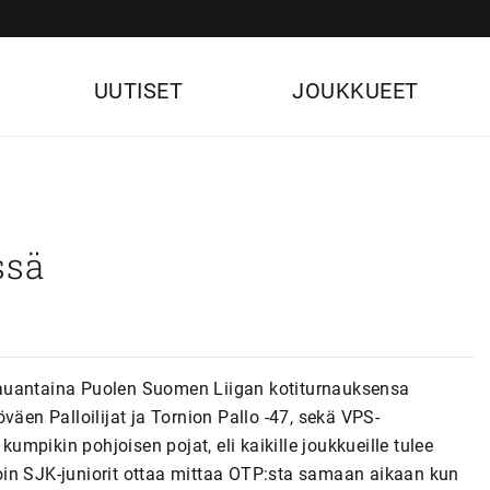
UUTISET
JOUKKUEET
ssä
lauantaina Puolen Suomen Liigan kotiturnauksensa
väen Palloilijat ja Tornion Pallo -47, sekä VPS-
kumpikin pohjoisen pojat, eli kaikille joukkueille tulee
lloin SJK-juniorit ottaa mittaa OTP:sta samaan aikaan kun