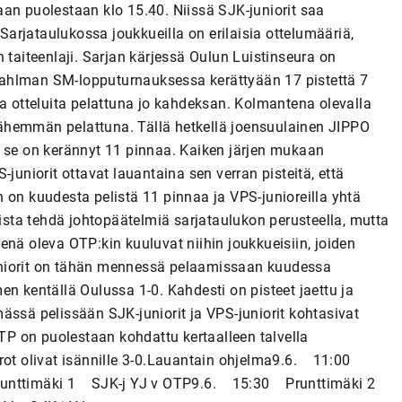
an puolestaan klo 15.40. Niissä SJK-juniorit saa
arjataulukossa joukkueilla on erilaisia ottelumääriä,
 taiteenlaji. Sarjan kärjessä Oulun Luistinseura on
Pahlman SM-lopputurnauksessa kerättyään 17 pistettä 7
ja otteluita pelattuna jo kahdeksan. Kolmantena olevalla
ähemmän pelattuna. Tällä hetkellä joensuulainen JIPPO
a se on kerännyt 11 pinnaa. Kaiken järjen mukaan
juniorit ottavat lauantaina sen verran pisteitä, että
 on kuudesta pelistä 11 pinnaa ja VPS-junioreilla yhtä
lista tehdä johtopäätelmiä sarjataulukon perusteella, mutta
enä oleva OTP:kin kuuluvat niihin joukkueisiin, joiden
-juniorit on tähän mennessä pelaamissaan kuudessa
n kentällä Oulussa 1-0. Kahdesti on pisteet jaettu ja
ässä pelissään SJK-juniorit ja VPS-juniorit kohtasivat
P on puolestaan kohdattu kertaalleen talvella
erot olivat isännille 3-0.Lauantain ohjelma9.6. 11:00
runttimäki 1 SJK-j YJ v OTP9.6. 15:30 Prunttimäki 2