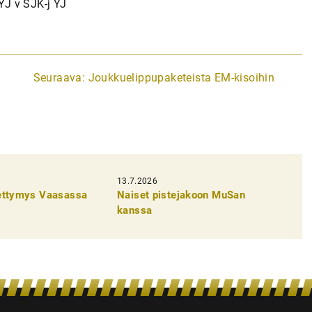
J v SJK-j YJ
Seuraava:
Joukkuelippupaketeista EM-kisoihin
13.7.2026
pettymys Vaasassa
Naiset pistejakoon MuSan
kanssa