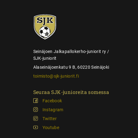
s
e
SJK-
l
juniorit
a
u
s
Seinäjoen Jalkapallokerho-juniorit ry /
SJK-juniorit
Alaseinäjoenkatu 9 B, 60220 Seinäjoki
toimisto@sjk-juniorit.fi
Seuraa SJK-junioreita somessa
Facebook
Instagram
Twitter
Youtube