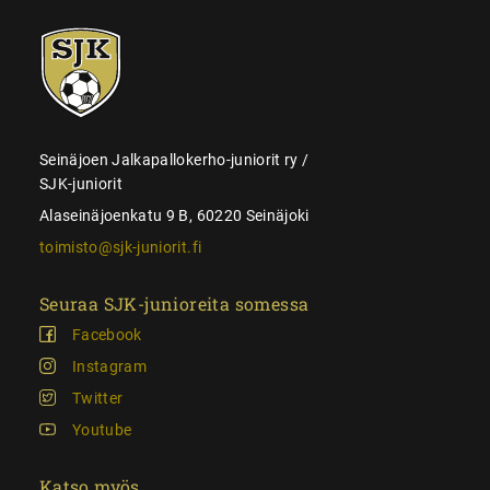
SJK-
juniorit
Seinäjoen Jalkapallokerho-juniorit ry /
SJK-juniorit
Alaseinäjoenkatu 9 B, 60220 Seinäjoki
toimisto@sjk-juniorit.fi
Seuraa SJK-junioreita somessa
Facebook
Instagram
Twitter
Youtube
Katso myös