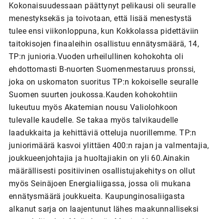
Kokonaisuudessaan päättynyt pelikausi oli seuralle
menestyksekäs ja toivotaan, että lisää menestystä
tulee ensi viikonloppuna, kun Kokkolassa pidettäviin
taitokisojen finaaleihin osallistuu ennätysmäärä, 14,
TP:n junioria.Vuoden urheilullinen kohokohta oli
ehdottomasti B-nuorten Suomenmestaruus pronssi,
joka on uskomaton suoritus TP:n kokoiselle seuralle
Suomen suurten joukossa.Kauden kohokohtiin
lukeutuu myös Akatemian nousu Valiolohkoon
tulevalle kaudelle. Se takaa myös talvikaudelle
laadukkaita ja kehittäviä otteluja nuorillemme. TP:n
juniorimäärä kasvoi ylittäen 400:n rajan ja valmentajia,
joukkueenjohtajia ja huoltajiakin on yli 60.Ainakin
määrällisesti positiivinen osallistujakehitys on ollut
myös Seinäjoen Energialiigassa, jossa oli mukana
ennätysmäärä joukkueita. Kaupunginosaliigasta
alkanut sarja on laajentunut lähes maakunnalliseksi