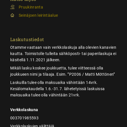
Pruukinranta
Seinäjoen leirintäalue
Laskutustiedot
Otamme vastaan vain verkkolaskuja alla olevien kanavien
kautta. Toimistolle tulleita sähköposti- tai paperilaskuja ei
käsitellä 1.11.2021 jälkeen.
Mikäli lasku koskee joukkuetta, tulee viitteessä olla
joukkueen nimi ja tilaaja. Esim. ”P2006 / Matti Möttönen”
Laskuilla tulee olla maksuaika vähintään 14vrk.
Kesälomakaudella 1.6.-31.7. lähetetyissä laskuissa
maksuaika tulee olla vähintään 21vrk.
Verkkolaskuna
003701985593
Verkkolaskujen välittäjä