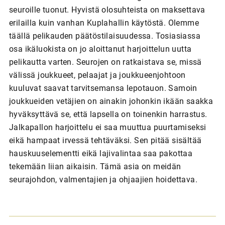
seuroille tuonut. Hyvistä olosuhteista on maksettava
erilailla kuin vanhan Kuplahallin käytöstä. Olemme
täällä pelikauden päätöstilaisuudessa. Tosiasiassa
osa ikäluokista on jo aloittanut harjoittelun uutta
pelikautta varten. Seurojen on ratkaistava se, missä
välissä joukkueet, pelaajat ja joukkueenjohtoon
kuuluvat saavat tarvitsemansa lepotauon. Samoin
joukkueiden vetäjien on ainakin johonkin ikään saakka
hyväksyttävä se, että lapsella on toinenkin harrastus.
Jalkapallon harjoittelu ei saa muuttua puurtamiseksi
eikä hampaat irvessä tehtäväksi. Sen pitää sisältää
hauskuuselementti eikä lajivalintaa saa pakottaa
tekemään liian aikaisin. Tämä asia on meidän
seurajohdon, valmentajien ja ohjaajien hoidettava.