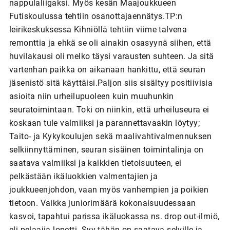
nappulaliigaksi. Myös kesän Maajoukkueen
Futiskoulussa tehtiin osanottajaennätys.TP:n
leirikeskuksessa Kihniöllä tehtiin viime talvena
remonttia ja ehkä se oli ainakin osasyynä siihen, että
huvilakausi oli melko täysi varausten suhteen. Ja sitä
vartenhan paikka on aikanaan hankittu, että seuran
jäsenistö sitä käyttäisi.Paljon siis sisältyy positiivisia
asioita niin urheilupuoleen kuin muuhunkin
seuratoimintaan. Toki on niinkin, että urheiluseura ei
koskaan tule valmiiksi ja parannettavaakin löytyy;
Taito- ja Kykykoulujen sekä maalivahtivalmennuksen
selkiinnyttäminen, seuran sisäinen toimintalinja on
saatava valmiiksi ja kaikkien tietoisuuteen, ei
pelkästään ikäluokkien valmentajien ja
joukkueenjohdon, vaan myös vanhempien ja poikien
tietoon. Vaikka juniorimäärä kokonaisuudessaan
kasvoi, tapahtui parissa ikäluokassa ns. drop out-ilmiö,
eli pelaajia lopetti. Syy tähän on saatava selville ja