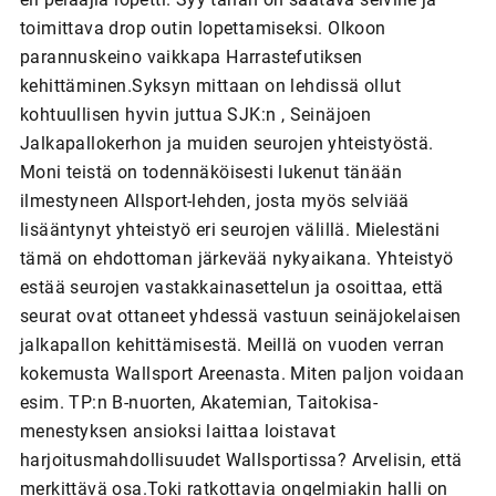
toimittava drop outin lopettamiseksi. Olkoon
parannuskeino vaikkapa Harrastefutiksen
kehittäminen.Syksyn mittaan on lehdissä ollut
kohtuullisen hyvin juttua SJK:n , Seinäjoen
Jalkapallokerhon ja muiden seurojen yhteistyöstä.
Moni teistä on todennäköisesti lukenut tänään
ilmestyneen Allsport-lehden, josta myös selviää
lisääntynyt yhteistyö eri seurojen välillä. Mielestäni
tämä on ehdottoman järkevää nykyaikana. Yhteistyö
estää seurojen vastakkainasettelun ja osoittaa, että
seurat ovat ottaneet yhdessä vastuun seinäjokelaisen
jalkapallon kehittämisestä. Meillä on vuoden verran
kokemusta Wallsport Areenasta. Miten paljon voidaan
esim. TP:n B-nuorten, Akatemian, Taitokisa-
menestyksen ansioksi laittaa loistavat
harjoitusmahdollisuudet Wallsportissa? Arvelisin, että
merkittävä osa.Toki ratkottavia ongelmiakin halli on