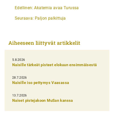
A
Edellinen:
Akatemia avaa Turussa
r
Seuraava:
Paljon palkittuja
t
i
k
Aiheeseen liittyvät artikkelit
k
e
l
5.8.2026
Naisille tärkeät pisteet elokuun ensimmäisestä
i
e
28.7.2026
n
Naisille iso pettymys Vaasassa
s
13.7.2026
e
Naiset pistejakoon MuSan kanssa
l