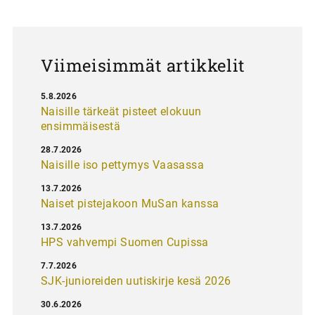
a
u
s
Viimeisimmät artikkelit
5.8.2026
Naisille tärkeät pisteet elokuun
ensimmäisestä
28.7.2026
Naisille iso pettymys Vaasassa
13.7.2026
Naiset pistejakoon MuSan kanssa
13.7.2026
HPS vahvempi Suomen Cupissa
7.7.2026
SJK-junioreiden uutiskirje kesä 2026
30.6.2026