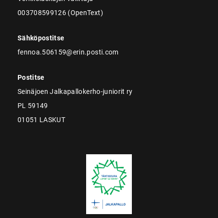
003708599126 (OpenText)
Sähköpostitse
fennoa.506159@erin.posti.com
Postitse
Seinäjoen Jalkapallokerho-juniorit ry
PL 59149
01051 LASKUT