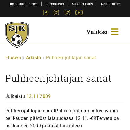
Siirry
|
|
|
Ilmoittautuminen
Turnaukset
SJK-Edustus
Koulutukset
sisältöön
Facebook
Instagram
Twitter
Youtube
Sjk-
Juniorit
Etusivu
»
Arkisto
»
Puhheenjohtajan sanat
Puhheenjohtajan sanat
Julkaistu
12.11.2009
Puhheenjohtajan sanatPuheenjohtajan puheenvuoro
pelikauden päätöstilaisuudessa 12.11. -09Tervetuloa
pelikauden 2009 päätöstilaisuuteen.