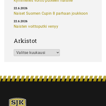
Kymmenes voitto putkeen naisille
22.6.2026
Naiset Suomen Cupin 8 parhaan joukkoon
22.6.2026
Naisten voittoputki venyy
Arkistot
Arkistot
SJK-