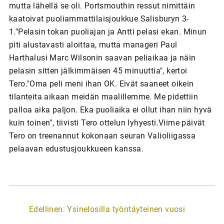
mutta lähellä se oli. Portsmouthin ressut nimittäin
kaatoivat puoliammattilaisjoukkue Salisburyn 3-
1."Pelasin tokan puoliajan ja Antti pelasi ekan. Minun
piti alustavasti aloittaa, mutta manageri Paul
Harthalusi Marc Wilsonin saavan peliaikaa ja näin
pelasin sitten jälkimmäisen 45 minuuttia", kertoi
Tero."Oma peli meni ihan OK. Eivät saaneet oikein
tilanteita aikaan meidän maalillemme. Me pidettiin
palloa aika paljon. Eka puoliaika ei ollut ihan niin hyvä
kuin toinen", tiivisti Tero ottelun lyhyesti.Viime päivät
Tero on treenannut kokonaan seuran Valioliigassa
pelaavan edustusjoukkueen kanssa.
A
Edellinen:
Ysinelosilla työntäyteinen vuosi
r