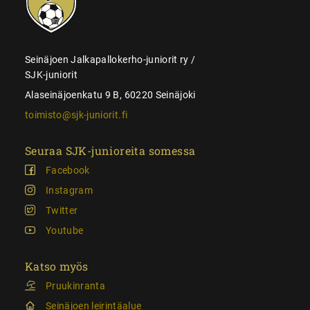
juniorit
Seinäjoen Jalkapallokerho-juniorit ry /
SJK-juniorit
Alaseinäjoenkatu 9 B, 60220 Seinäjoki
toimisto@sjk-juniorit.fi
Seuraa SJK-junioreita somessa
Facebook
Instagram
Twitter
Youtube
Katso myös
Pruukinranta
Seinäjoen leirintäalue