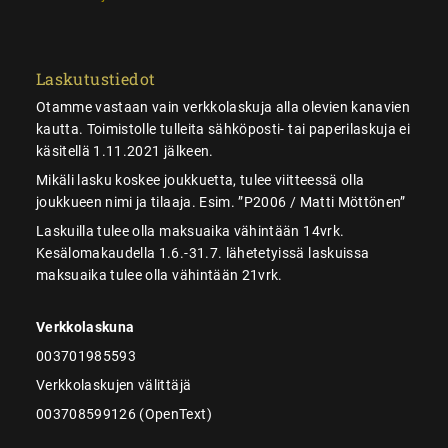
Laskutustiedot
Otamme vastaan vain verkkolaskuja alla olevien kanavien
kautta. Toimistolle tulleita sähköposti- tai paperilaskuja ei
käsitellä 1.11.2021 jälkeen.
Mikäli lasku koskee joukkuetta, tulee viitteessä olla
joukkueen nimi ja tilaaja. Esim. ”P2006 / Matti Möttönen”
Laskuilla tulee olla maksuaika vähintään 14vrk.
Kesälomakaudella 1.6.-31.7. lähetetyissä laskuissa
maksuaika tulee olla vähintään 21vrk.
Verkkolaskuna
003701985593
Verkkolaskujen välittäjä
003708599126 (OpenText)