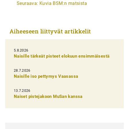
Seuraava:
Kuvia BSM:n matsista
t
i
k
Aiheeseen liittyvät artikkelit
k
e
l
5.8.2026
Naisille tärkeät pisteet elokuun ensimmäisestä
i
e
28.7.2026
n
Naisille iso pettymys Vaasassa
s
13.7.2026
e
Naiset pistejakoon MuSan kanssa
l
a
u