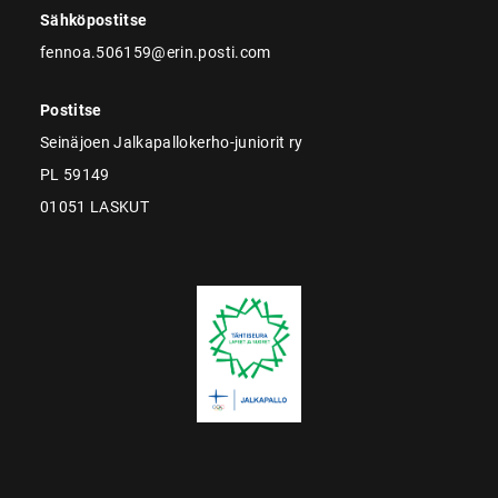
Sähköpostitse
fennoa.506159@erin.posti.com
Postitse
Seinäjoen Jalkapallokerho-juniorit ry
PL 59149
01051 LASKUT