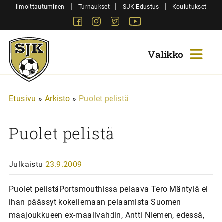
Siirry
|
|
|
Ilmoittautuminen
Turnaukset
SJK-Edustus
Koulutukset
sisältöön
Facebook
Instagram
Twitter
Youtube
Sjk-
Juniorit
Etusivu
»
Arkisto
»
Puolet pelistä
Puolet pelistä
Julkaistu
23.9.2009
Puolet pelistäPortsmouthissa pelaava Tero Mäntylä ei
ihan päässyt kokeilemaan pelaamista Suomen
maajoukkueen ex-maalivahdin, Antti Niemen, edessä,