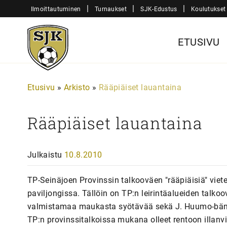
Siirry
|
|
|
Ilmoittautuminen
Turnaukset
SJK-Edustus
Koulutukset
sisältöön
Sjk-
ETUSIVU
Juniorit
Etusivu
»
Arkisto
»
Rääpiäiset lauantaina
Rääpiäiset lauantaina
Julkaistu
10.8.2010
TP-Seinäjoen Provinssin talkooväen "rääpiäisiä" vie
paviljongissa. Tällöin on TP:n leirintäalueiden talkoo
valmistamaa maukasta syötävää sekä J. Huumo-bänd
TP:n provinssitalkoissa mukana olleet rentoon illanvi