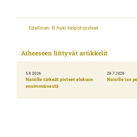
A
Edellinen:
B haki helpot pisteet
r
t
Aiheeseen liittyvät artikkelit
i
k
5.8.2026
k
28.7.2026
Naisille tärkeät pisteet elokuun
Naisille iso 
e
ensimmäisestä
l
i
e
n
s