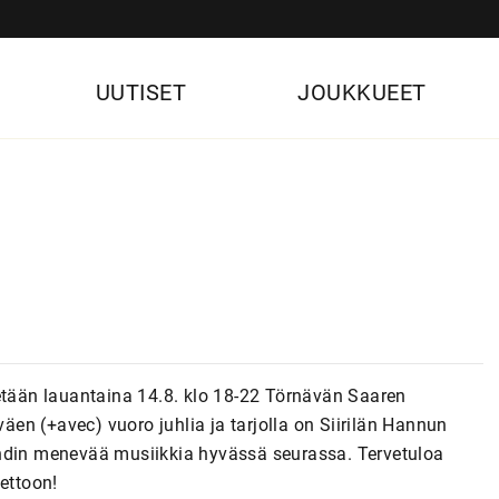
UUTISET
JOUKKUEET
tetään lauantaina 14.8. klo 18-22 Törnävän Saaren
väen (+avec) vuoro juhlia ja tarjolla on Siirilän Hannun
in menevää musiikkia hyvässä seurassa. Tervetuloa
ettoon!