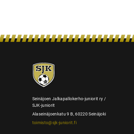
e
l
a
u
s
SJK-
juniorit
Seinäjoen Jalkapallokerho-juniorit ry /
SJK-juniorit
Alaseinäjoenkatu 9 B, 60220 Seinäjoki
toimisto@sjk-juniorit.fi