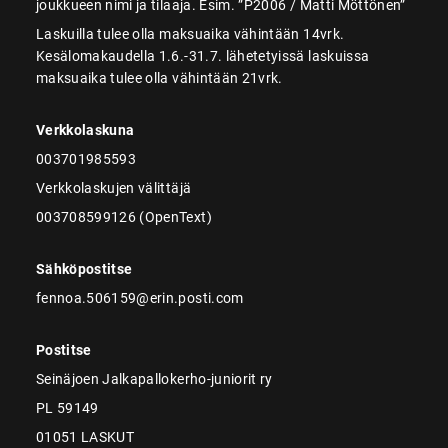
joukkueen nimi ja tilaaja. Esim. ”P2006 / Matti Möttönen”
Laskuilla tulee olla maksuaika vähintään 14vrk.
Kesälomakaudella 1.6.-31.7. lähetetyissä laskuissa
maksuaika tulee olla vähintään 21vrk.
Verkkolaskuna
003701985593
Verkkolaskujen välittäjä
003708599126 (OpenText)
Sähköpostitse
fennoa.506159@erin.posti.com
Postitse
Seinäjoen Jalkapallokerho-juniorit ry
PL 59149
01051 LASKUT