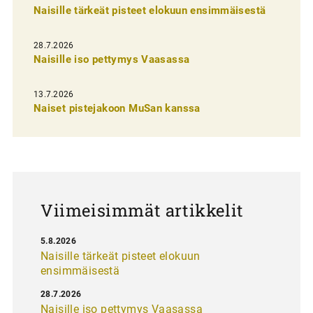
Naisille tärkeät pisteet elokuun ensimmäisestä
e
n
28.7.2026
Naisille iso pettymys Vaasassa
s
e
13.7.2026
l
Naiset pistejakoon MuSan kanssa
a
u
s
Viimeisimmät artikkelit
5.8.2026
Naisille tärkeät pisteet elokuun
ensimmäisestä
28.7.2026
Naisille iso pettymys Vaasassa