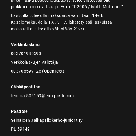
joukkueen nimi ja tilaaja. Esim. ”P2006 / Matti Möttönen”
Laskuilla tulee olla maksuaika vähintään 14vrk.
Kesälomakaudella 1.6.-31.7. lähetetyissä laskuissa
maksuaika tulee olla vähintään 21vrk.
Verkkolaskuna
003701985593
Verkkolaskujen välittäjä
003708599126 (OpenText)
Sähköpostitse
fennoa.506159@erin.posti.com
Postitse
Seinäjoen Jalkapallokerho-juniorit ry
PL 59149