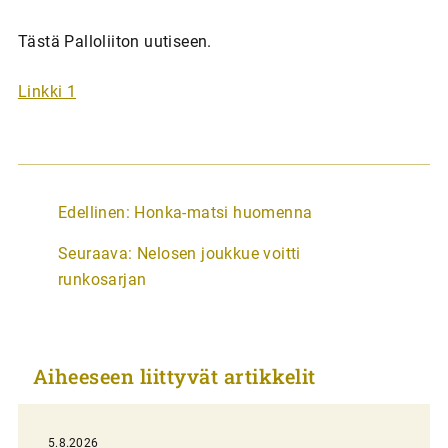
Tästä Palloliiton uutiseen.
Linkki 1
A
Edellinen:
Honka-matsi huomenna
r
Seuraava:
Nelosen joukkue voitti
t
runkosarjan
i
k
k
Aiheeseen liittyvät artikkelit
e
l
i
5.8.2026