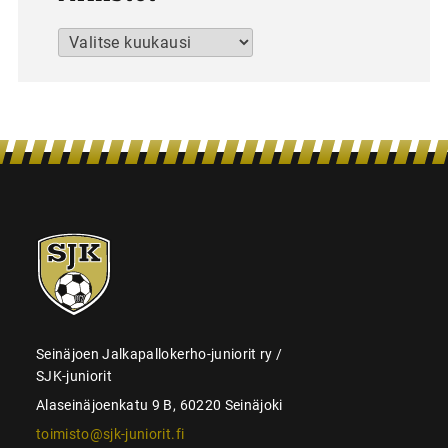
Arkistot
SJK-
juniorit
Seinäjoen Jalkapallokerho-juniorit ry /
SJK-juniorit
Alaseinäjoenkatu 9 B, 60220 Seinäjoki
toimisto@sjk-juniorit.fi