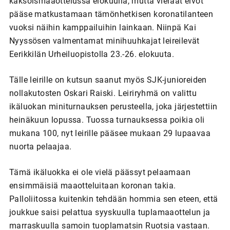
kaksoismaaottelussa elokuulla, mutta vieraat eivöt
pääse matkustamaan tämönhetkisen koronatilanteen
vuoksi näihin kamppailuihin lainkaan. Niinpä Kai
Nyyssösen valmentamat minihuuhkajat leireilevät
Eerikkilän Urheiluopistolla 23.-26. elokuuta.
Tälle leirille on kutsun saanut myös SJK-junioreiden
nollakutosten Oskari Raiski. Leiriryhmä on valittu
ikäluokan miniturnauksen perusteella, joka järjestettiin
heinäkuun lopussa. Tuossa turnauksessa poikia oli
mukana 100, nyt leirille pääsee mukaan 29 lupaavaa
nuorta pelaajaa.
Tämä ikäluokka ei ole vielä päässyt pelaamaan
ensimmäisiä maaotteluitaan koronan takia.
Palloliitossa kuitenkin tehdään hommia sen eteen, että
joukkue saisi pelattua syyskuulla tuplamaaottelun ja
marraskuulla samoin tuoplamatsin Ruotsia vastaan.