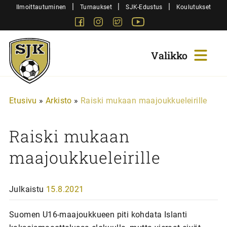
Siirry
|
|
|
Ilmoittautuminen
Turnaukset
SJK-Edustus
Koulutukset
sisältöön
Facebook
Instagram
Twitter
Youtube
Sjk-
Juniorit
Etusivu
»
Arkisto
»
Raiski mukaan maajoukkueleirille
Raiski mukaan
maajoukkueleirille
Julkaistu
15.8.2021
Suomen U16-maajoukkueen piti kohdata Islanti