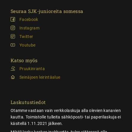
Seuraa SJK-junioreita somessa
Facebook
Instagram
Twitter
Youtube
Katso myös
Pruukinranta
Seinäjoen leirintäalue
Laskutustiedot
Otamme vastaan vain verkkolaskuja alla olevien kanavien
kautta. Toimistolle tulleita sähköposti- tai paperilaskuja ei
käsitellä 1.11.2021 jälkeen.
Mikäli lasku koskee joukkuetta, tulee viitteessä olla