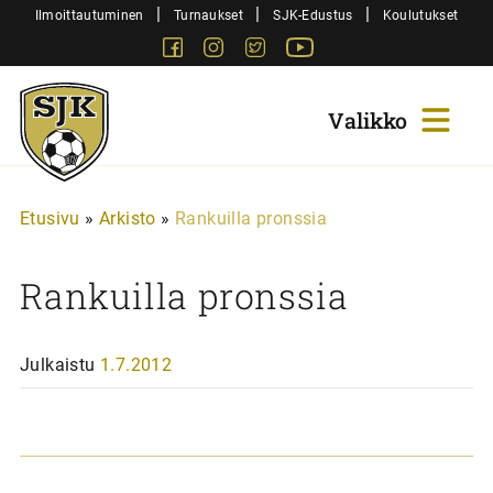
Siirry
|
|
|
Ilmoittautuminen
Turnaukset
SJK-Edustus
Koulutukset
sisältöön
Facebook
Instagram
Twitter
Youtube
Sjk-
Juniorit
Etusivu
»
Arkisto
»
Rankuilla pronssia
Rankuilla pronssia
Julkaistu
1.7.2012