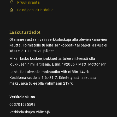
Pruukinranta
Seinäjoen leirintäalue
Laskutustiedot
Otamme vastaan vain verkkolaskuja alla olevien kanavien
kautta. Toimistolle tulleita sähköposti- tai paperilaskuja ei
käsitellä 1.11.2021 jälkeen.
Mikäli lasku koskee joukkuetta, tulee viitteessä olla
joukkueen nimi ja tilaaja. Esim. ”P2006 / Matti Möttönen”
Laskuilla tulee olla maksuaika vähintään 14vrk.
Kesälomakaudella 1.6.-31.7. lähetetyissä laskuissa
maksuaika tulee olla vähintään 21vrk.
Verkkolaskuna
003701985593
Verkkolaskujen välittäjä