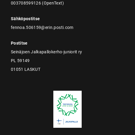
003708599126 (OpenText)
Sähköpostitse
fennoa.506159@erin.posti.com
Postitse
Seinäjoen Jalkapallokerho-juniorit ry
PL 59149
01051 LASKUT