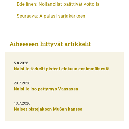
A
Edellinen:
Nollanollat päättivät voitolla
r
Seuraava:
A palasi sarjakärkeen
t
i
k
Aiheeseen liittyvät artikkelit
k
e
l
5.8.2026
Naisille tärkeät pisteet elokuun ensimmäisestä
i
e
28.7.2026
n
Naisille iso pettymys Vaasassa
s
13.7.2026
e
Naiset pistejakoon MuSan kanssa
l
a