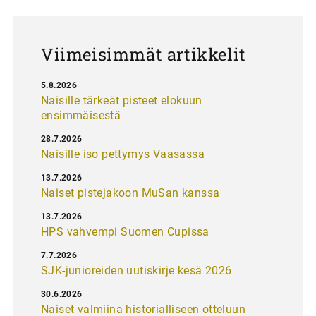
u
s
Viimeisimmät artikkelit
5.8.2026
Naisille tärkeät pisteet elokuun
ensimmäisestä
28.7.2026
Naisille iso pettymys Vaasassa
13.7.2026
Naiset pistejakoon MuSan kanssa
13.7.2026
HPS vahvempi Suomen Cupissa
7.7.2026
SJK-junioreiden uutiskirje kesä 2026
30.6.2026
Naiset valmiina historialliseen otteluun