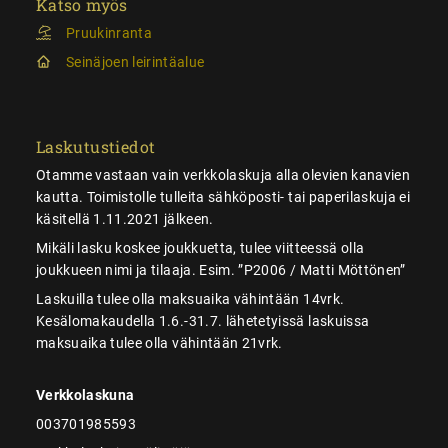
Katso myös
Pruukinranta
Seinäjoen leirintäalue
Laskutustiedot
Otamme vastaan vain verkkolaskuja alla olevien kanavien
kautta. Toimistolle tulleita sähköposti- tai paperilaskuja ei
käsitellä 1.11.2021 jälkeen.
Mikäli lasku koskee joukkuetta, tulee viitteessä olla
joukkueen nimi ja tilaaja. Esim. ”P2006 / Matti Möttönen”
Laskuilla tulee olla maksuaika vähintään 14vrk.
Kesälomakaudella 1.6.-31.7. lähetetyissä laskuissa
maksuaika tulee olla vähintään 21vrk.
Verkkolaskuna
003701985593