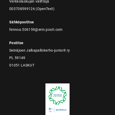
Verkkolaskujen välittäjä
003708599126 (OpenText)
Sähköpostitse
fennoa.506159@erin.posti.com
Postitse
Seinäjoen Jalkapallokerho-juniorit ry
PL 59149
01051 LASKUT