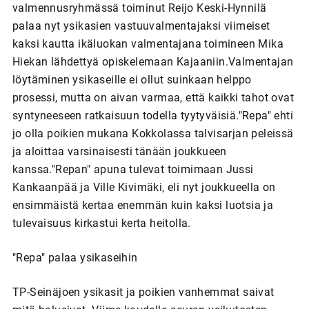
valmennusryhmässä toiminut Reijo Keski-Hynnilä
palaa nyt ysikasien vastuuvalmentajaksi viimeiset
kaksi kautta ikäluokan valmentajana toimineen Mika
Hiekan lähdettyä opiskelemaan Kajaaniin.Valmentajan
löytäminen ysikaseille ei ollut suinkaan helppo
prosessi, mutta on aivan varmaa, että kaikki tahot ovat
syntyneeseen ratkaisuun todella tyytyväisiä."Repa" ehti
jo olla poikien mukana Kokkolassa talvisarjan peleissä
ja aloittaa varsinaisesti tänään joukkueen
kanssa."Repan" apuna tulevat toimimaan Jussi
Kankaanpää ja Ville Kivimäki, eli nyt joukkueella on
ensimmäistä kertaa enemmän kuin kaksi luotsia ja
tulevaisuus kirkastui kerta heitolla.
"Repa" palaa ysikaseihin
TP-Seinäjoen ysikasit ja poikien vanhemmat saivat