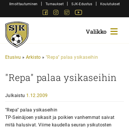
Siirry
|
|
|
Ilmoittautuminen
Turnaukset
SJK-Edustus
Koulutukset
sisältöön
Facebook
Instagram
Twitter
Youtube
Sjk-
Juniorit
Etusivu
»
Arkisto
»
"Repa" palaa ysikaseihin
"Repa" palaa ysikaseihin
Julkaistu
1.12.2009
"Repa" palaa ysikaseihin
TP-Seinäjoen ysikasit ja poikien vanhemmat saivat
mitä halusivat. Viime kaudella seuran ysikutosten