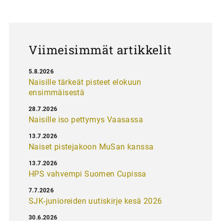
u
s
Viimeisimmät artikkelit
5.8.2026
Naisille tärkeät pisteet elokuun
ensimmäisestä
28.7.2026
Naisille iso pettymys Vaasassa
13.7.2026
Naiset pistejakoon MuSan kanssa
13.7.2026
HPS vahvempi Suomen Cupissa
7.7.2026
SJK-junioreiden uutiskirje kesä 2026
30.6.2026