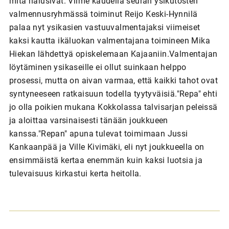
mitä halusivat. Viime kaudella seuran ysikutosten
valmennusryhmässä toiminut Reijo Keski-Hynnilä
palaa nyt ysikasien vastuuvalmentajaksi viimeiset
kaksi kautta ikäluokan valmentajana toimineen Mika
Hiekan lähdettyä opiskelemaan Kajaaniin.Valmentajan
löytäminen ysikaseille ei ollut suinkaan helppo
prosessi, mutta on aivan varmaa, että kaikki tahot ovat
syntyneeseen ratkaisuun todella tyytyväisiä."Repa" ehti
jo olla poikien mukana Kokkolassa talvisarjan peleissä
ja aloittaa varsinaisesti tänään joukkueen
kanssa."Repan" apuna tulevat toimimaan Jussi
Kankaanpää ja Ville Kivimäki, eli nyt joukkueella on
ensimmäistä kertaa enemmän kuin kaksi luotsia ja
tulevaisuus kirkastui kerta heitolla.
A