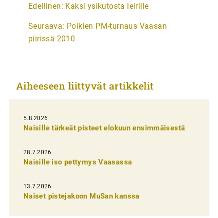
Edellinen:
Kaksi ysikutosta leirille
r
Seuraava:
Poikien PM-turnaus Vaasan
t
piirissä 2010
i
k
k
Aiheeseen liittyvät artikkelit
e
l
i
5.8.2026
Naisille tärkeät pisteet elokuun ensimmäisestä
e
n
28.7.2026
Naisille iso pettymys Vaasassa
s
e
13.7.2026
l
Naiset pistejakoon MuSan kanssa
a