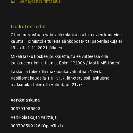
Seinäjoen leirintäalue
Laskutustiedot
Otamme vastaan vain verkkolaskuja alla olevien kanavien
kautta. Toimistolle tulleita sähköposti- tai paperilaskuja ei
käsitellä 1.11.2021 jälkeen.
Mikäli lasku koskee joukkuetta, tulee viitteessä olla
joukkueen nimi ja tilaaja. Esim. ”P2006 / Matti Möttönen”
Laskuilla tulee olla maksuaika vähintään 14vrk.
Kesälomakaudella 1.6.-31.7. lähetetyissä laskuissa
maksuaika tulee olla vähintään 21vrk.
Verkkolaskuna
003701985593
Verkkolaskujen välittäjä
003708599126 (OpenText)