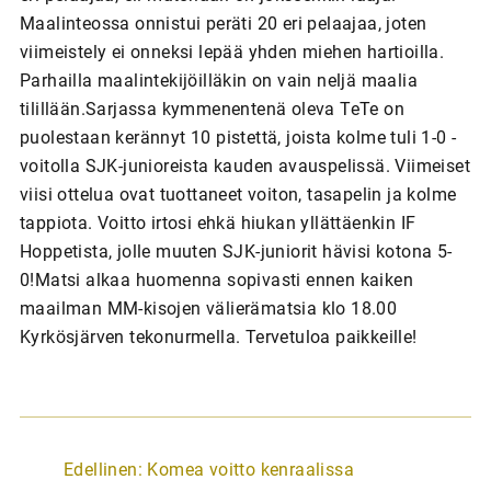
Maalinteossa onnistui peräti 20 eri pelaajaa, joten
viimeistely ei onneksi lepää yhden miehen hartioilla.
Parhailla maalintekijöilläkin on vain neljä maalia
tilillään.Sarjassa kymmenentenä oleva TeTe on
puolestaan kerännyt 10 pistettä, joista kolme tuli 1-0 -
voitolla SJK-junioreista kauden avauspelissä. Viimeiset
viisi ottelua ovat tuottaneet voiton, tasapelin ja kolme
tappiota. Voitto irtosi ehkä hiukan yllättäenkin IF
Hoppetista, jolle muuten SJK-juniorit hävisi kotona 5-
0!Matsi alkaa huomenna sopivasti ennen kaiken
maailman MM-kisojen välierämatsia klo 18.00
Kyrkösjärven tekonurmella. Tervetuloa paikkeille!
A
Edellinen:
Komea voitto kenraalissa
r