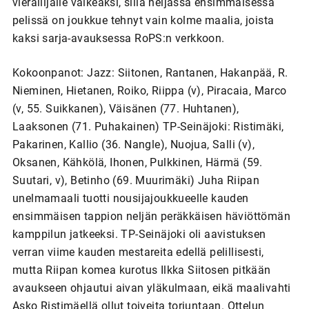
vierailijalle vaikeaksi, sillä neljässä ensimmäisessä
pelissä on joukkue tehnyt vain kolme maalia, joista
kaksi sarja-avauksessa RoPS:n verkkoon.
Kokoonpanot: Jazz: Siitonen, Rantanen, Hakanpää, R.
Nieminen, Hietanen, Roiko, Riippa (v), Piracaia, Marco
(v, 55. Suikkanen), Väisänen (77. Huhtanen),
Laaksonen (71. Puhakainen) TP-Seinäjoki: Ristimäki,
Pakarinen, Kallio (36. Nangle), Nuojua, Salli (v),
Oksanen, Kähkölä, Ihonen, Pulkkinen, Härmä (59.
Suutari, v), Betinho (69. Muurimäki) Juha Riipan
unelmamaali tuotti nousijajoukkueelle kauden
ensimmäisen tappion neljän peräkkäisen häviöttömän
kamppilun jatkeeksi. TP-Seinäjoki oli aavistuksen
verran viime kauden mestareita edellä pelillisesti,
mutta Riipan komea kurotus Ilkka Siitosen pitkään
avaukseen ohjautui aivan yläkulmaan, eikä maalivahti
Asko Ristimäellä ollut toiveita torjuntaan. Ottelun