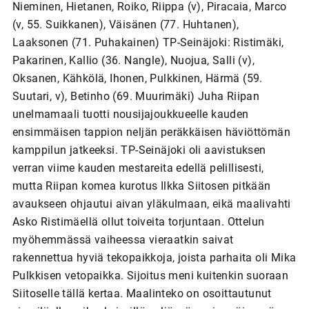
Nieminen, Hietanen, Roiko, Riippa (v), Piracaia, Marco
(v, 55. Suikkanen), Väisänen (77. Huhtanen),
Laaksonen (71. Puhakainen) TP-Seinäjoki: Ristimäki,
Pakarinen, Kallio (36. Nangle), Nuojua, Salli (v),
Oksanen, Kähkölä, Ihonen, Pulkkinen, Härmä (59.
Suutari, v), Betinho (69. Muurimäki) Juha Riipan
unelmamaali tuotti nousijajoukkueelle kauden
ensimmäisen tappion neljän peräkkäisen häviöttömän
kamppilun jatkeeksi. TP-Seinäjoki oli aavistuksen
verran viime kauden mestareita edellä pelillisesti,
mutta Riipan komea kurotus Ilkka Siitosen pitkään
avaukseen ohjautui aivan yläkulmaan, eikä maalivahti
Asko Ristimäellä ollut toiveita torjuntaan. Ottelun
myöhemmässä vaiheessa vieraatkin saivat
rakennettua hyviä tekopaikkoja, joista parhaita oli Mika
Pulkkisen vetopaikka. Sijoitus meni kuitenkin suoraan
Siitoselle tällä kertaa. Maalinteko on osoittautunut