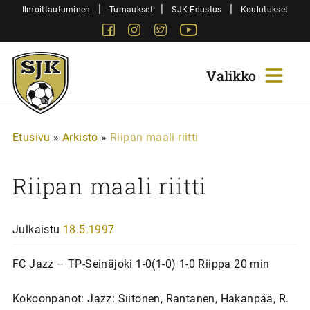
Siirry
|
|
|
Ilmoittautuminen
Turnaukset
SJK-Edustus
Koulutukset
sisältöön
Facebook
Instagram
Twitter
Youtube
Sjk-
Juniorit
Etusivu
»
Arkisto
»
Riipan maali riitti
Riipan maali riitti
Julkaistu
18.5.1997
FC Jazz – TP-Seinäjoki 1-0(1-0) 1-0 Riippa 20 min
Kokoonpanot: Jazz: Siitonen, Rantanen, Hakanpää, R.