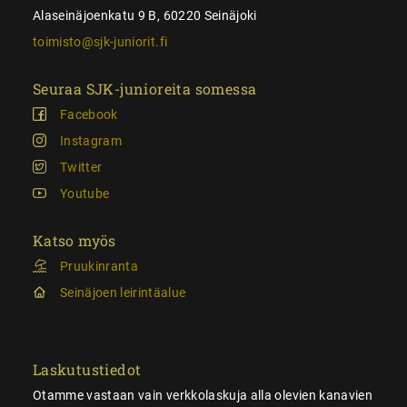
Alaseinäjoenkatu 9 B, 60220 Seinäjoki
toimisto@sjk-juniorit.fi
Seuraa SJK-junioreita somessa
Facebook
Instagram
Twitter
Youtube
Katso myös
Pruukinranta
Seinäjoen leirintäalue
Laskutustiedot
Otamme vastaan vain verkkolaskuja alla olevien kanavien