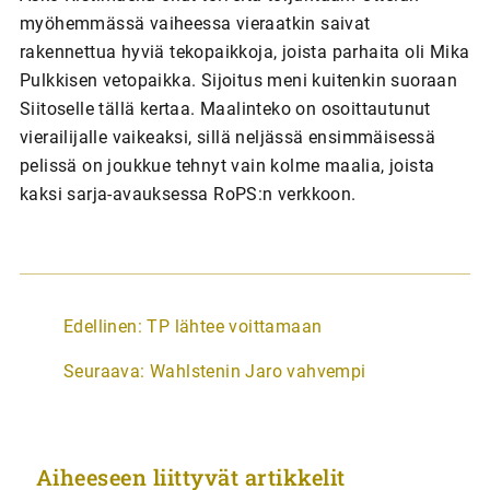
myöhemmässä vaiheessa vieraatkin saivat
rakennettua hyviä tekopaikkoja, joista parhaita oli Mika
Pulkkisen vetopaikka. Sijoitus meni kuitenkin suoraan
Siitoselle tällä kertaa. Maalinteko on osoittautunut
vierailijalle vaikeaksi, sillä neljässä ensimmäisessä
pelissä on joukkue tehnyt vain kolme maalia, joista
kaksi sarja-avauksessa RoPS:n verkkoon.
A
Edellinen:
TP lähtee voittamaan
r
Seuraava:
Wahlstenin Jaro vahvempi
t
i
k
Aiheeseen liittyvät artikkelit
k