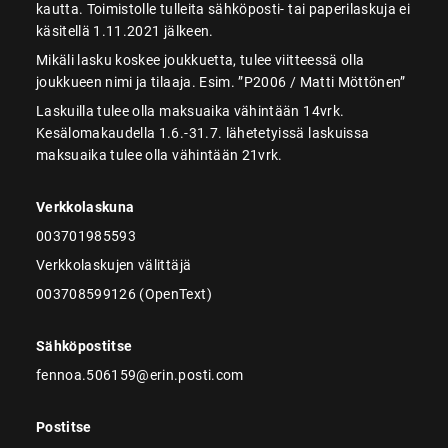
kautta. Toimistolle tulleita sähköposti- tai paperilaskuja ei
käsitellä 1.11.2021 jälkeen.
Mikäli lasku koskee joukkuetta, tulee viitteessä olla
joukkueen nimi ja tilaaja. Esim. ”P2006 / Matti Möttönen”
Laskuilla tulee olla maksuaika vähintään 14vrk.
Kesälomakaudella 1.6.-31.7. lähetetyissä laskuissa
maksuaika tulee olla vähintään 21vrk.
Verkkolaskuna
003701985593
Verkkolaskujen välittäjä
003708599126 (OpenText)
Sähköpostitse
fennoa.506159@erin.posti.com
Postitse