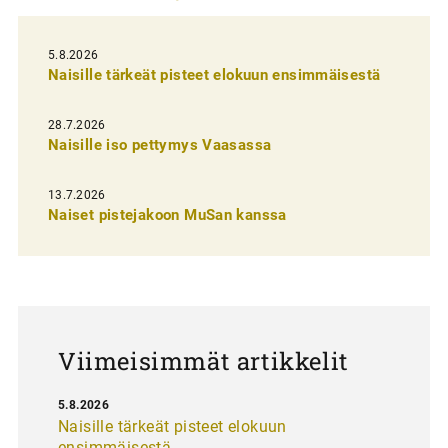
e
l
5.8.2026
Naisille tärkeät pisteet elokuun ensimmäisestä
i
e
28.7.2026
n
Naisille iso pettymys Vaasassa
s
13.7.2026
e
Naiset pistejakoon MuSan kanssa
l
a
u
s
Viimeisimmät artikkelit
5.8.2026
Naisille tärkeät pisteet elokuun
ensimmäisestä