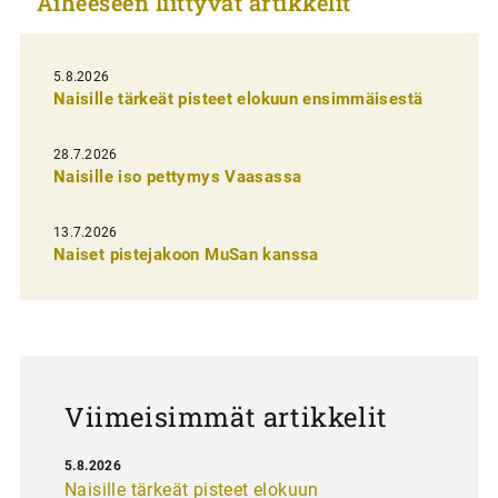
Aiheeseen liittyvät artikkelit
k
e
l
5.8.2026
Naisille tärkeät pisteet elokuun ensimmäisestä
i
e
28.7.2026
n
Naisille iso pettymys Vaasassa
s
13.7.2026
e
Naiset pistejakoon MuSan kanssa
l
a
u
s
Viimeisimmät artikkelit
5.8.2026
Naisille tärkeät pisteet elokuun