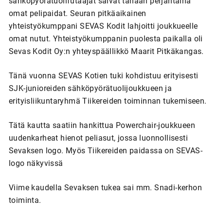
sähköpyörätuolifutaajat saivat tänään perjantaina
omat pelipaidat. Seuran pitkäaikainen
yhteistyökumppani SEVAS Kodit lahjoitti joukkueelle
omat nutut. Yhteistyökumppanin puolesta paikalla oli
Sevas Kodit Oy:n yhteyspäällikkö Maarit Pitkäkangas.
Tänä vuonna SEVAS Kotien tuki kohdistuu erityisesti
SJK-junioreiden sähköpyörätuolijoukkueen ja
erityisliikuntaryhmä Tiikereiden toiminnan tukemiseen.
Tätä kautta saatiin hankittua Powerchair-joukkueen
uudenkarheat hienot peliasut, jossa luonnollisesti
Sevaksen logo. Myös Tiikereiden paidassa on SEVAS-
logo näkyvissä
Viime kaudella Sevaksen tukea sai mm. Snadi-kerhon
toiminta.