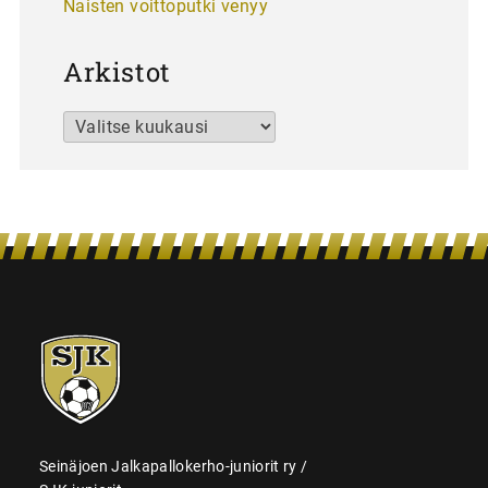
Naisten voittoputki venyy
Arkistot
Arkistot
SJK-
juniorit
Seinäjoen Jalkapallokerho-juniorit ry /