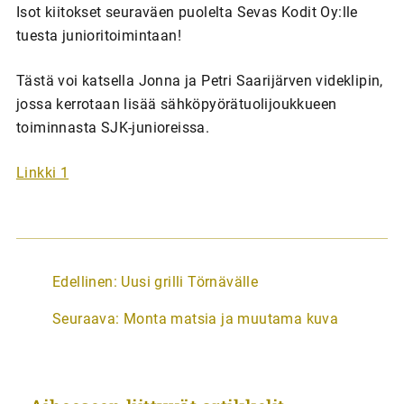
Isot kiitokset seuraväen puolelta Sevas Kodit Oy:lle
tuesta junioritoimintaan!
Tästä voi katsella Jonna ja Petri Saarijärven videklipin,
jossa kerrotaan lisää sähköpyörätuolijoukkueen
toiminnasta SJK-junioreissa.
Linkki 1
A
Edellinen:
Uusi grilli Törnävälle
r
Seuraava:
Monta matsia ja muutama kuva
t
i
k