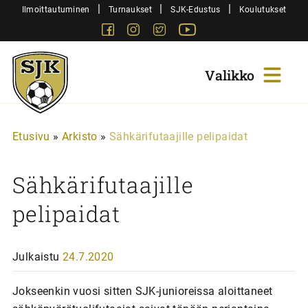
Siirry
|
|
|
Ilmoittautuminen
Turnaukset
SJK-Edustus
Koulutukset
sisältöön
Facebook
Instagram
Twitter
Youtube
Sjk-
Juniorit
Etusivu
»
Arkisto
»
Sähkärifutaajille pelipaidat
Sähkärifutaajille
pelipaidat
Julkaistu
24.7.2020
Jokseenkin vuosi sitten SJK-junioreissa aloittaneet