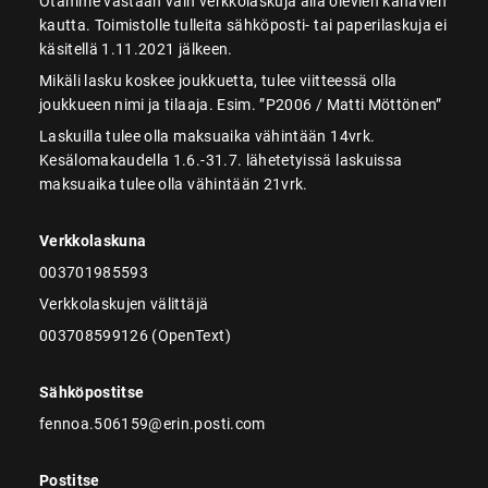
Otamme vastaan vain verkkolaskuja alla olevien kanavien
kautta. Toimistolle tulleita sähköposti- tai paperilaskuja ei
käsitellä 1.11.2021 jälkeen.
Mikäli lasku koskee joukkuetta, tulee viitteessä olla
joukkueen nimi ja tilaaja. Esim. ”P2006 / Matti Möttönen”
Laskuilla tulee olla maksuaika vähintään 14vrk.
Kesälomakaudella 1.6.-31.7. lähetetyissä laskuissa
maksuaika tulee olla vähintään 21vrk.
Verkkolaskuna
003701985593
Verkkolaskujen välittäjä
003708599126 (OpenText)
Sähköpostitse
fennoa.506159@erin.posti.com
Postitse