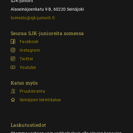
SJK-juniorit
Alaseinäjoenkatu 9 B, 60220 Seinäjoki
toimisto@sjk-juniorit.fi
Seuraa SJK-junioreita somessa
Facebook
Instagram
Twitter
Youtube
Katso myös
Pruukinranta
Seinäjoen leirintäalue
Laskutustiedot