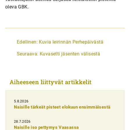
oleva GBK.
A
Edellinen:
Kuvia leirinnän Perhepäivästä
r
Seuraava:
Kuvasetti jäsenten välisestä
t
i
k
Aiheeseen liittyvät artikkelit
k
e
l
5.8.2026
Naisille tärkeät pisteet elokuun ensimmäisestä
i
e
28.7.2026
n
Naisille iso pettymys Vaasassa