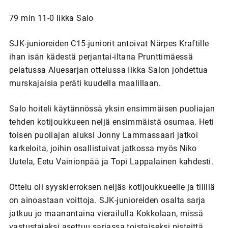
79 min 11-0 Iikka Salo
SJK-junioreiden C15-juniorit antoivat Närpes Kraftille
ihan isän kädestä perjantai-iltana Prunttimäessä
pelatussa Aluesarjan ottelussa Iikka Salon johdettua
murskajaisia peräti kuudella maalillaan.
Salo hoiteli käytännössä yksin ensimmäisen puoliajan
tehden kotijoukkueen neljä ensimmäistä osumaa. Heti
toisen puoliajan aluksi Jonny Lammassaari jatkoi
karkeloita, joihin osallistuivat jatkossa myös Niko
Uutela, Eetu Vainionpää ja Topi Lappalainen kahdesti.
Ottelu oli syyskierroksen neljäs kotijoukkueelle ja tilillä
on ainoastaan voittoja. SJK-junioreiden osalta sarja
jatkuu jo maanantaina vierailulla Kokkolaan, missä
vastustajaksi asettuu sarjassa toistaiseksi pisteittä