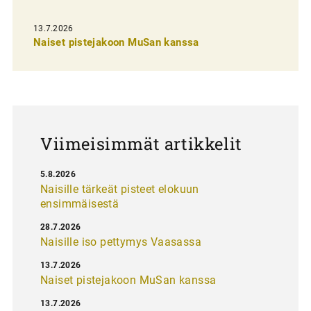
s
13.7.2026
e
Naiset pistejakoon MuSan kanssa
l
a
u
s
Viimeisimmät artikkelit
5.8.2026
Naisille tärkeät pisteet elokuun
ensimmäisestä
28.7.2026
Naisille iso pettymys Vaasassa
13.7.2026
Naiset pistejakoon MuSan kanssa
13.7.2026