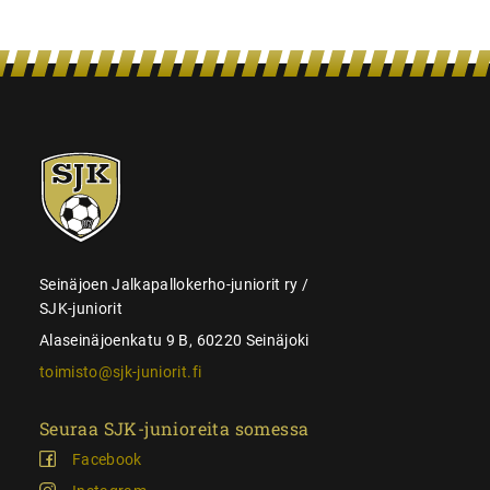
SJK-
juniorit
Seinäjoen Jalkapallokerho-juniorit ry /
SJK-juniorit
Alaseinäjoenkatu 9 B, 60220 Seinäjoki
toimisto@sjk-juniorit.fi
Seuraa SJK-junioreita somessa
Facebook