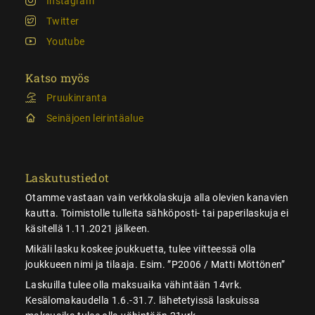
Instagram
Twitter
Youtube
Katso myös
Pruukinranta
Seinäjoen leirintäalue
Laskutustiedot
Otamme vastaan vain verkkolaskuja alla olevien kanavien
kautta. Toimistolle tulleita sähköposti- tai paperilaskuja ei
käsitellä 1.11.2021 jälkeen.
Mikäli lasku koskee joukkuetta, tulee viitteessä olla
joukkueen nimi ja tilaaja. Esim. ”P2006 / Matti Möttönen”
Laskuilla tulee olla maksuaika vähintään 14vrk.
Kesälomakaudella 1.6.-31.7. lähetetyissä laskuissa