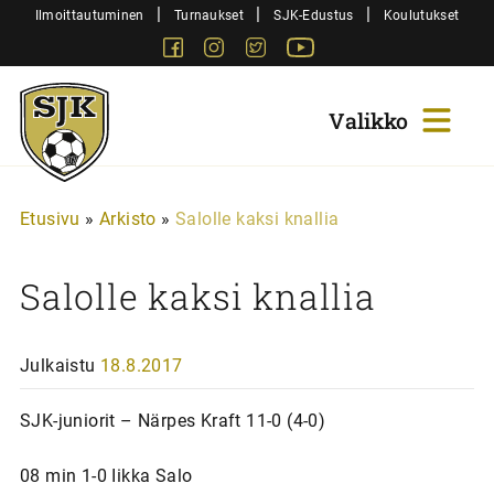
Siirry
|
|
|
Ilmoittautuminen
Turnaukset
SJK-Edustus
Koulutukset
sisältöön
Facebook
Instagram
Twitter
Youtube
Sjk-
Juniorit
Etusivu
»
Arkisto
»
Salolle kaksi knallia
Salolle kaksi knallia
Julkaistu
18.8.2017
SJK-juniorit – Närpes Kraft 11-0 (4-0)
08 min 1-0 Iikka Salo