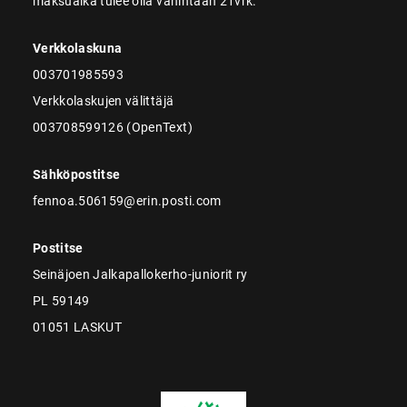
maksuaika tulee olla vähintään 21vrk.
Verkkolaskuna
003701985593
Verkkolaskujen välittäjä
003708599126 (OpenText)
Sähköpostitse
fennoa.506159@erin.posti.com
Postitse
Seinäjoen Jalkapallokerho-juniorit ry
PL 59149
01051 LASKUT