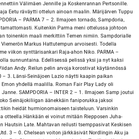
jennettiin Välimäen Jennille ja Koskenrannan Pertsonille.
aja Eetu räväytti ottelun ainoan maalin. Märijärven Tuppu
MPDORIA – PARMA 7 – 2. Ilmajoen tornado, Sampdoria,
stamattomasti. Kuitenkin Parma meni ottelussa johtoon
n toinenkin maali merkittiin Temen nimiin. Sampdorialle
 Viemerön Markus Hattutempun arvoisesti. Todella
iime viikon synttärisankari Raja-ahon Niko. PARMA –
a sunnuntaina. Edellisessä pelissä yksi ja nyt kaksi
iidan Andy. Reilun pelin arvoja korostivat käytännössä
– 3. Länsi-Seinäjoen Lazio näytti kaapin paikan
 Ernon yhdellä maalilla. Roman Fair Play Lady oli
gon Janne. SAMPDORIA – INTER 2 – 1. Ilmajoen Samp joutui
oko Seinäjokiliigan äänekkäin faniporukka jaksoi
ittikin heidät hurmionomaiseen taisteluun. Varsinkin
la otteella.Hänkään ei voinut mitään Riepposen Juha-
an Hautsin Late. Mahtavan reilusti tsemppasivat Keskisen
. 3 – 0. Chelsean voiton järkkäsivät Nordlingin Aku ja