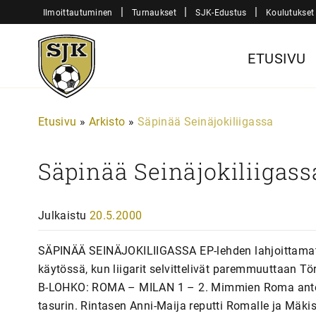
Siirry
|
|
|
Ilmoittautuminen
Turnaukset
SJK-Edustus
Koulutukset
sisältöön
Sjk-
ETUSIVU
Juniorit
Etusivu
»
Arkisto
»
Säpinää Seinäjokiliigassa
Säpinää Seinäjokiliigass
Julkaistu
20.5.2000
SÄPINÄÄ SEINÄJOKILIIGASSA EP-lehden lahjoittamat u
käytössä, kun liigarit selvittelivät paremmuuttaan Tö
B-LOHKO: ROMA – MILAN 1 – 2. Mimmien Roma antoi Mi
tasurin. Rintasen Anni-Maija reputti Romalle ja Mäkis