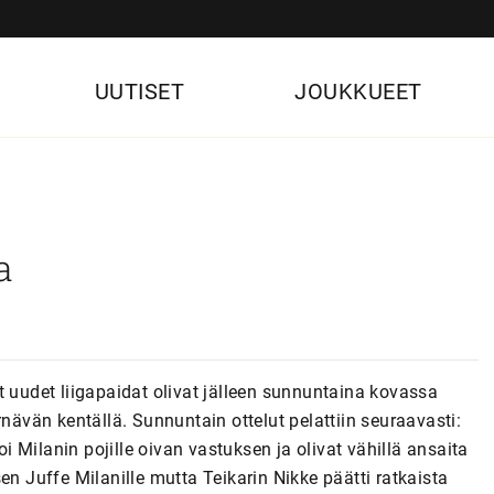
UUTISET
JOUKKUEET
a
udet liigapaidat olivat jälleen sunnuntaina kovassa
rnävän kentällä. Sunnuntain ottelut pelattiin seuraavasti:
lanin pojille oivan vastuksen ja olivat vähillä ansaita
en Juffe Milanille mutta Teikarin Nikke päätti ratkaista