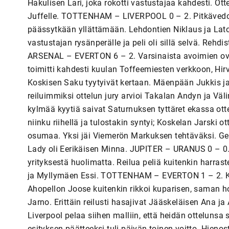
Hakulisen Lari, joka rokotti vastustajaa kahdesti. Ot
Juffelle. TOTTENHAM – LIVERPOOL 0 – 2. Pitkävedos
päässytkään yllättämään. Lehdontien Niklaus ja Lat
vastustajan rysänperälle ja peli oli sillä selvä. Reh
ARSENAL – EVERTON 6 – 2. Varsinaista avoimien ovi
toimitti kahdesti kuulan Toffeemiesten verkkoon, Hi
Koskisen Saku tyytyivät kertaan. Mäenpään Jukkis ja
reiluimmiksi ottelun jury arvioi Takalan Andyn ja 
kylmää kyytiä saivat Saturnuksen tyttäret ekassa ott
niinku riihellä ja tulostakin syntyi; Koskelan Jarski o
osumaa. Yksi jäi Viemerön Markuksen tehtäväksi. Gen
Lady oli Eerikäisen Minna. JUPITER – URANUS 0 – 0. 
yrityksestä huolimatta. Reilua peliä kuitenkin harras
ja Myllymäen Essi. TOTTENHAM – EVERTON 1 – 2. Kak
Ahopellon Joose kuitenkin rikkoi kuparisen, saman h
Jarno. Erittäin reilusti hasajivat Jääskeläisen Ana
Liverpool pelaa siihen malliin, että heidän otteluns
esityksen päätteeksi tuli päivän toinen voitto. Hienost