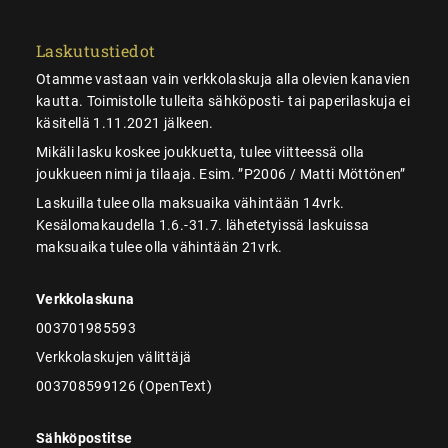
Laskutustiedot
Otamme vastaan vain verkkolaskuja alla olevien kanavien
kautta. Toimistolle tulleita sähköposti- tai paperilaskuja ei
käsitellä 1.11.2021 jälkeen.
Mikäli lasku koskee joukkuetta, tulee viitteessä olla
joukkueen nimi ja tilaaja. Esim. ”P2006 / Matti Möttönen”
Laskuilla tulee olla maksuaika vähintään 14vrk.
Kesälomakaudella 1.6.-31.7. lähetetyissä laskuissa
maksuaika tulee olla vähintään 21vrk.
Verkkolaskuna
003701985593
Verkkolaskujen välittäjä
003708599126 (OpenText)
Sähköpostitse