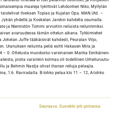
nomaisempia maaleja tykittivät Lehdontien Niko, Myllylän
aistelivat Ilveksen Topias ja Kujalan Opa. MAN.Utd. –
n Jykän yhdellä ja Koskelan Jarskin kahdella osumalla.
e ja Niemistön Tommi arvioitiin reiluista reiluimmiksi.
 aivan avaruudessa tämän ottelun aikana. Tykkimiehet
ja Jokelan Juffe tääkäisivät kahdesti, Peuralan Viljo,
 Uranuksen reiluinta peliä esitti Hakasen Mira ja
– 0. Ottelusta muodostui varsinainen Marika Eerikäinen-
eista, joista varsinkin kolmas oli todellinen Urheiluruutu-
ellu ja Behmin Nastja olivat ihanan reiluja pelaajia.
na, 1.6. Raviradalla. B-lohko pelaa klo 11 – 12, A-lohko
Seuraava:
Suosikki piti pintansa