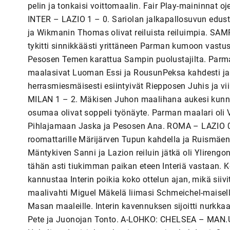
pelin ja tonkaisi voittomaalin. Fair Play-maininnat o
INTER – LAZIO 1 – 0. Sariolan jalkapallosuvun edust
ja Wikmanin Thomas olivat reiluista reiluimpia. SA
tykitti sinnikkäästi yrittäneen Parman kumoon vastu
Pesosen Temen karattua Sampin puolustajilta. Parma
maalasivat Luoman Essi ja RousunPeksa kahdesti ja
herrasmiesmäisesti esiintyivät Riepposen Juhis ja v
MILAN 1 – 2. Mäkisen Juhon maalihana aukesi kunnoll
osumaa olivat soppeli työnäyte. Parman maalari oli V
Pihlajamaan Jaska ja Pesosen Ana. ROMA – LAZIO 0 
roomattarille Märijärven Tupun kahdella ja Ruismäen
Mäntykiven Sanni ja Lazion reiluin jätkä oli Yliren
tähän asti tiukimman paikan eteen Interiä vastaan. K
kannustaa Interin poikia koko ottelun ajan, mikä siiv
maalivahti Miguel Mäkelä liimasi Schmeichel-maisel
Masan maaleille. Interin kavennuksen sijoitti nurkka
Pete ja Juonojan Tonto. A-LOHKO: CHELSEA – MAN.Utd