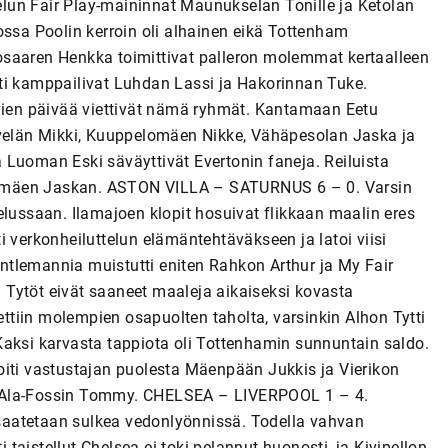
telun Fair Play-maininnat Maunukselan Tonille ja Ketolan
sa Poolin kerroin oli alhainen eikä Tottenham
osaaren Henkka toimittivat palleron molemmat kertaalleen
disti kamppailivat Luhdan Lassi ja Hakorinnan Tuke.
en päivää viettivät nämä ryhmät. Kantamaan Eetu
rvelän Mikki, Kuuppelomäen Nikke, Vähäpesolan Jaska ja
 Luoman Eski säväyttivät Evertonin faneja. Reiluista
Välimäen Jaskan. ASTON VILLA – SATURNUS 6 – 0. Varsin
elussaan. Ilamajoen klopit hosuivat flikkaan maalin eres
tti verkonheiluttelun elämäntehtäväkseen ja latoi viisi
tlemannia muistutti eniten Rahkon Arthur ja My Fair
Tytöt eivät saaneet maaleja aikaiseksi kovasta
tettiin molempien osapuolten taholta, varsinkin Alhon Tytti
si karvasta tappiota oli Tottenhamin sunnuntain saldo.
oiti vastustajan puolesta Mäenpään Jukkis ja Vierikon
 ja Ala-Fossin Tommy. CHELSEA – LIVERPOOL 1 – 4.
a saatetaan sulkea vedonlyönnissä. Todella vahvan
i taistellut Chelsea ei toki pelannut huonosti, ja Kivipellon