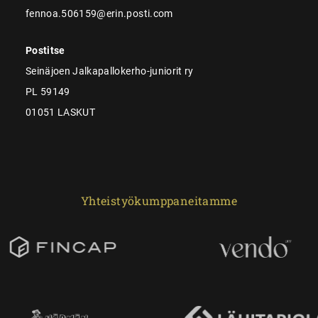
fennoa.506159@erin.posti.com
Postitse
Seinäjoen Jalkapallokerho-juniorit ry
PL 59149
01051 LASKUT
Yhteistyökumppaneitamme