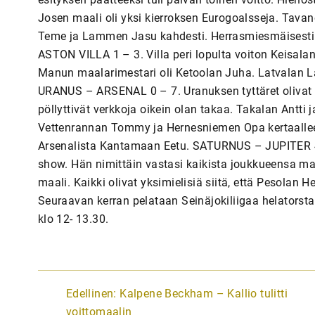
Josen maali oli yksi kierroksen Eurogoalsseja. Tava
Teme ja Lammen Jasu kahdesti. Herrasmiesmäisesti t
ASTON VILLA 1 – 3. Villa peri lopulta voiton Keisala
Manun maalarimestari oli Ketoolan Juha. Latvalan Lat
URANUS – ARSENAL 0 – 7. Uranuksen tyttäret olivat
pöllyttivät verkkoja oikein olan takaa. Takalan Antti 
Vettenrannan Tommy ja Hernesniemen Opa kertaalleen.
Arsenalista Kantamaan Eetu. SATURNUS – JUPITER 4 
show. Hän nimittäin vastasi kaikista joukkueensa maal
maali. Kaikki olivat yksimielisiä siitä, että Pesolan H
Seuraavan kerran pelataan Seinäjokiliigaa helatorstai
klo 12- 13.30.
A
Edellinen:
Kalpene Beckham – Kallio tulitti
voittomaalin