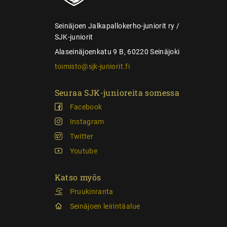
s
Seinäjoen Jalkapallokerho-juniorit ry /
SJK-juniorit
Alaseinäjoenkatu 9 B, 60220 Seinäjoki
toimisto@sjk-juniorit.fi
Seuraa SJK-junioreita somessa
Facebook
Instagram
Twitter
Youtube
Katso myös
Pruukinranta
Seinäjoen leirintäalue