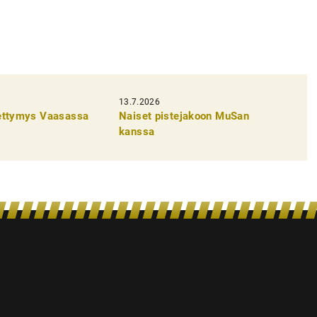
13.7.2026
pettymys Vaasassa
Naiset pistejakoon MuSan
kanssa