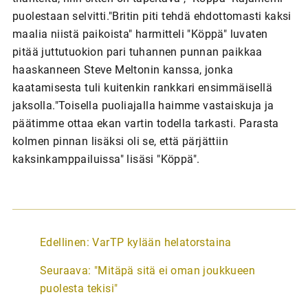
puolestaan selvitti."Britin piti tehdä ehdottomasti kaksi
maalia niistä paikoista" harmitteli "Köppä" luvaten
pitää juttutuokion pari tuhannen punnan paikkaa
haaskanneen Steve Meltonin kanssa, jonka
kaatamisesta tuli kuitenkin rankkari ensimmäisellä
jaksolla."Toisella puoliajalla haimme vastaiskuja ja
päätimme ottaa ekan vartin todella tarkasti. Parasta
kolmen pinnan lisäksi oli se, että pärjättiin
kaksinkamppailuissa" lisäsi "Köppä".
A
Edellinen:
VarTP kylään helatorstaina
r
Seuraava:
"Mitäpä sitä ei oman joukkueen
t
puolesta tekisi"
i