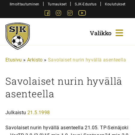
Siirry
|
|
|
Ilmoittautuminen
Turnaukset
SJK-Edustus
Koulutukset
sisältöön
Facebook
Instagram
Twitter
Youtube
Sjk-
Juniorit
Etusivu
»
Arkisto
»
Savolaiset nurin hyvällä asenteella
Savolaiset nurin hyvällä
asenteella
Julkaistu
21.5.1998
Savolaiset nurin hyvällä asenteella 21.05. TP-Seinäjoki