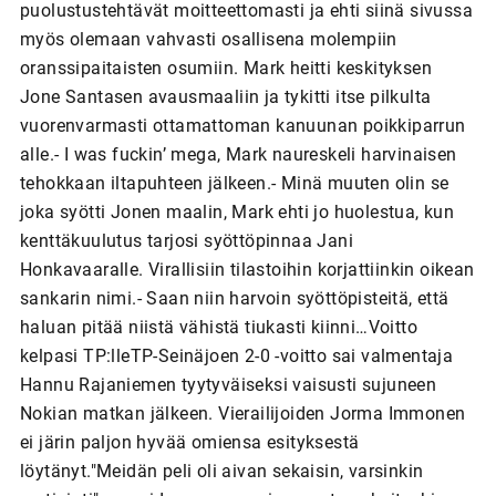
puolustustehtävät moitteettomasti ja ehti siinä sivussa
myös olemaan vahvasti osallisena molempiin
oranssipaitaisten osumiin. Mark heitti keskityksen
Jone Santasen avausmaaliin ja tykitti itse pilkulta
vuorenvarmasti ottamattoman kanuunan poikkiparrun
alle.- I was fuckin’ mega, Mark naureskeli harvinaisen
tehokkaan iltapuhteen jälkeen.- Minä muuten olin se
joka syötti Jonen maalin, Mark ehti jo huolestua, kun
kenttäkuulutus tarjosi syöttöpinnaa Jani
Honkavaaralle. Virallisiin tilastoihin korjattiinkin oikean
sankarin nimi.- Saan niin harvoin syöttöpisteitä, että
haluan pitää niistä vähistä tiukasti kiinni…Voitto
kelpasi TP:lleTP-Seinäjoen 2-0 -voitto sai valmentaja
Hannu Rajaniemen tyytyväiseksi vaisusti sujuneen
Nokian matkan jälkeen. Vierailijoiden Jorma Immonen
ei järin paljon hyvää omiensa esityksestä
löytänyt."Meidän peli oli aivan sekaisin, varsinkin