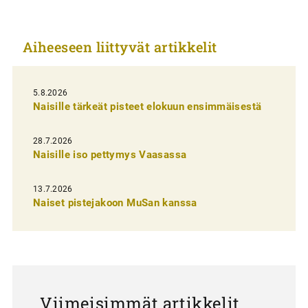
k
k
Aiheeseen liittyvät artikkelit
e
l
i
5.8.2026
Naisille tärkeät pisteet elokuun ensimmäisestä
e
n
28.7.2026
Naisille iso pettymys Vaasassa
s
e
13.7.2026
l
Naiset pistejakoon MuSan kanssa
a
u
s
Viimeisimmät artikkelit