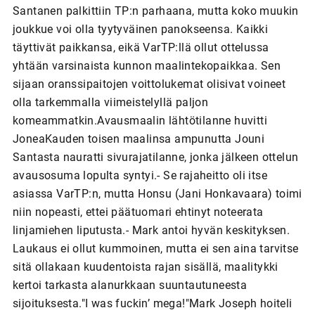
Santanen palkittiin TP:n parhaana, mutta koko muukin
joukkue voi olla tyytyväinen panokseensa. Kaikki
täyttivät paikkansa, eikä VarTP:llä ollut ottelussa
yhtään varsinaista kunnon maalintekopaikkaa. Sen
sijaan oranssipaitojen voittolukemat olisivat voineet
olla tarkemmalla viimeistelyllä paljon
komeammatkin.Avausmaalin lähtötilanne huvitti
JoneaKauden toisen maalinsa ampunutta Jouni
Santasta nauratti sivurajatilanne, jonka jälkeen ottelun
avausosuma lopulta syntyi.- Se rajaheitto oli itse
asiassa VarTP:n, mutta Honsu (Jani Honkavaara) toimi
niin nopeasti, ettei päätuomari ehtinyt noteerata
linjamiehen liputusta.- Mark antoi hyvän keskityksen.
Laukaus ei ollut kummoinen, mutta ei sen aina tarvitse
sitä ollakaan kuudentoista rajan sisällä, maalitykki
kertoi tarkasta alanurkkaan suuntautuneesta
sijoituksesta."I was fuckin’ mega!"Mark Joseph hoiteli