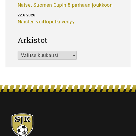
Naiset Suomen Cupin 8 parhaan joukkoon
22.6.2026
Naisten voittoputki venyy
Arkistot
Arkistot
SJK-
juniorit