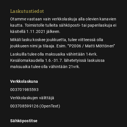
Laskutustiedot
Otamme vastaan vain verkkolaskuja alla olevien kanavien
kautta. Toimistolle tulleita sähköposti- tai paperilaskuja ei
käsitellä 1.11.2021 jälkeen.
Mikäli lasku koskee joukkuetta, tulee viitteessä olla
joukkueen nimi ja tilaaja. Esim. ”P2006 / Matti Möttönen”
Laskuilla tulee olla maksuaika vähintään 14vrk.
Kesälomakaudella 1.6.-31.7. lähetetyissä laskuissa
maksuaika tulee olla vähintään 21vrk.
Verkkolaskuna
003701985593
Verkkolaskujen välittäjä
003708599126 (OpenText)
Sähköpostitse