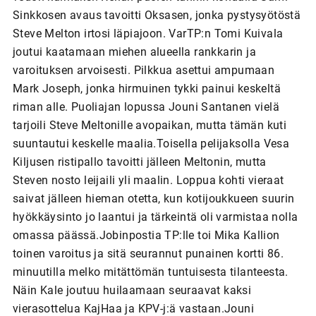
Sinkkosen avaus tavoitti Oksasen, jonka pystysyötöstä
Steve Melton irtosi läpiajoon. VarTP:n Tomi Kuivala
joutui kaatamaan miehen alueella rankkarin ja
varoituksen arvoisesti. Pilkkua asettui ampumaan
Mark Joseph, jonka hirmuinen tykki painui keskeltä
riman alle. Puoliajan lopussa Jouni Santanen vielä
tarjoili Steve Meltonille avopaikan, mutta tämän kuti
suuntautui keskelle maalia.Toisella pelijaksolla Vesa
Kiljusen ristipallo tavoitti jälleen Meltonin, mutta
Steven nosto leijaili yli maalin. Loppua kohti vieraat
saivat jälleen hieman otetta, kun kotijoukkueen suurin
hyökkäysinto jo laantui ja tärkeintä oli varmistaa nolla
omassa päässä.Jobinpostia TP:lle toi Mika Kallion
toinen varoitus ja sitä seurannut punainen kortti 86.
minuutilla melko mitättömän tuntuisesta tilanteesta.
Näin Kale joutuu huilaamaan seuraavat kaksi
vierasottelua KajHaa ja KPV-j:ä vastaan.Jouni