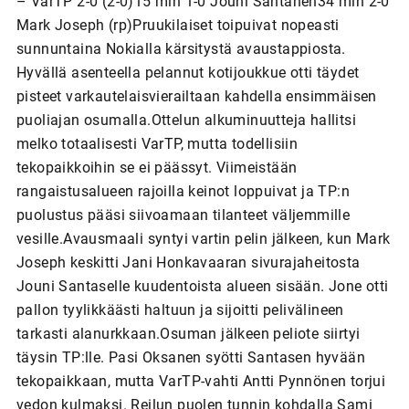
– VarTP 2-0 (2-0)15 min 1-0 Jouni Santanen34 min 2-0
Mark Joseph (rp)Pruukilaiset toipuivat nopeasti
sunnuntaina Nokialla kärsitystä avaustappiosta.
Hyvällä asenteella pelannut kotijoukkue otti täydet
pisteet varkautelaisvierailtaan kahdella ensimmäisen
puoliajan osumalla.Ottelun alkuminuutteja hallitsi
melko totaalisesti VarTP, mutta todellisiin
tekopaikkoihin se ei päässyt. Viimeistään
rangaistusalueen rajoilla keinot loppuivat ja TP:n
puolustus pääsi siivoamaan tilanteet väljemmille
vesille.Avausmaali syntyi vartin pelin jälkeen, kun Mark
Joseph keskitti Jani Honkavaaran sivurajaheitosta
Jouni Santaselle kuudentoista alueen sisään. Jone otti
pallon tyylikkäästi haltuun ja sijoitti pelivälineen
tarkasti alanurkkaan.Osuman jälkeen peliote siirtyi
täysin TP:lle. Pasi Oksanen syötti Santasen hyvään
tekopaikkaan, mutta VarTP-vahti Antti Pynnönen torjui
vedon kulmaksi. Reilun puolen tunnin kohdalla Sami