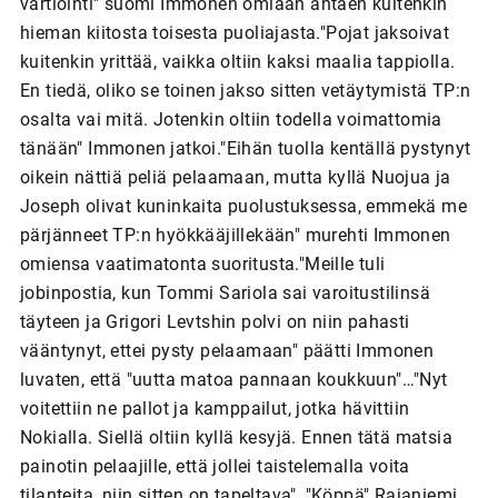
vartiointi" suomi Immonen omiaan antaen kuitenkin
hieman kiitosta toisesta puoliajasta."Pojat jaksoivat
kuitenkin yrittää, vaikka oltiin kaksi maalia tappiolla.
En tiedä, oliko se toinen jakso sitten vetäytymistä TP:n
osalta vai mitä. Jotenkin oltiin todella voimattomia
tänään" Immonen jatkoi."Eihän tuolla kentällä pystynyt
oikein nättiä peliä pelaamaan, mutta kyllä Nuojua ja
Joseph olivat kuninkaita puolustuksessa, emmekä me
pärjänneet TP:n hyökkääjillekään" murehti Immonen
omiensa vaatimatonta suoritusta."Meille tuli
jobinpostia, kun Tommi Sariola sai varoitustilinsä
täyteen ja Grigori Levtshin polvi on niin pahasti
vääntynyt, ettei pysty pelaamaan" päätti Immonen
luvaten, että "uutta matoa pannaan koukkuun"…"Nyt
voitettiin ne pallot ja kamppailut, jotka hävittiin
Nokialla. Siellä oltiin kyllä kesyjä. Ennen tätä matsia
painotin pelaajille, että jollei taistelemalla voita
tilanteita, niin sitten on tapeltava", "Köppä" Rajaniemi