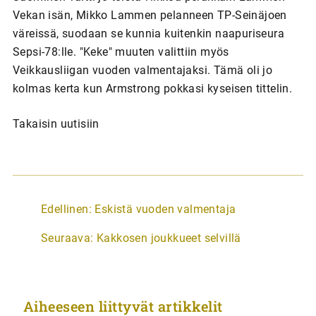
Vekan isän, Mikko Lammen pelanneen TP-Seinäjoen
väreissä, suodaan se kunnia kuitenkin naapuriseura
Sepsi-78:lle. "Keke" muuten valittiin myös
Veikkausliigan vuoden valmentajaksi. Tämä oli jo
kolmas kerta kun Armstrong pokkasi kyseisen tittelin.
Takaisin uutisiin
A
Edellinen:
Eskistä vuoden valmentaja
r
Seuraava:
Kakkosen joukkueet selvillä
t
i
k
Aiheeseen liittyvät artikkelit
k