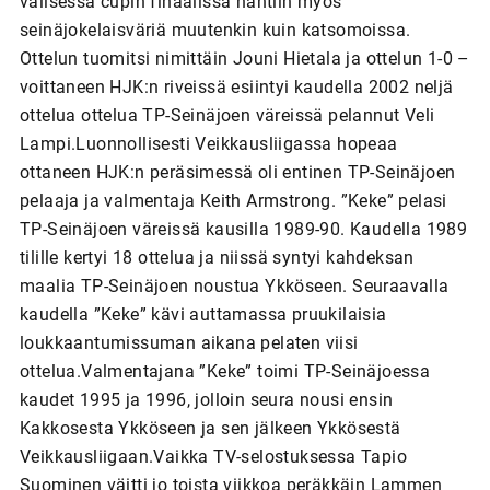
välisessä cupin finaalissa nähtiin myös
seinäjokelaisväriä muutenkin kuin katsomoissa.
Ottelun tuomitsi nimittäin Jouni Hietala ja ottelun 1-0 –
voittaneen HJK:n riveissä esiintyi kaudella 2002 neljä
ottelua ottelua TP-Seinäjoen väreissä pelannut Veli
Lampi.Luonnollisesti Veikkausliigassa hopeaa
ottaneen HJK:n peräsimessä oli entinen TP-Seinäjoen
pelaaja ja valmentaja Keith Armstrong. ”Keke” pelasi
TP-Seinäjoen väreissä kausilla 1989-90. Kaudella 1989
tilille kertyi 18 ottelua ja niissä syntyi kahdeksan
maalia TP-Seinäjoen noustua Ykköseen. Seuraavalla
kaudella ”Keke” kävi auttamassa pruukilaisia
loukkaantumissuman aikana pelaten viisi
ottelua.Valmentajana ”Keke” toimi TP-Seinäjoessa
kaudet 1995 ja 1996, jolloin seura nousi ensin
Kakkosesta Ykköseen ja sen jälkeen Ykkösestä
Veikkausliigaan.Vaikka TV-selostuksessa Tapio
Suominen väitti jo toista viikkoa peräkkäin Lammen