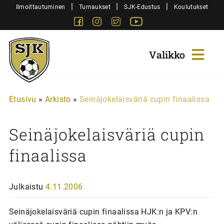
Siirry
|
|
|
Ilmoittautuminen
Turnaukset
SJK-Edustus
Koulutukset
sisältöön
Facebook
Instagram
Twitter
Youtube
Sjk-
Juniorit
Etusivu
»
Arkisto
»
Seinäjokelaisväriä cupin finaalissa
Seinäjokelaisväriä cupin
finaalissa
Julkaistu
4.11.2006
Seinäjokelaisväriä cupin finaalissa HJK:n ja KPV:n