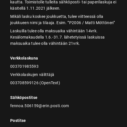
kautta. Toimistolle tulleita sähköposti- tai paperilaskuja ei
käsitellä 1.11.2021 jälkeen.
Mikäli lasku koskee joukkuetta, tulee viitteessä olla
joukkueen nimi ja tilaaja. Esim. ”P2006 / Matti Möttönen”
Laskuilla tulee olla maksuaika vähintään 14vrk.
Kesälomakaudella 1.6.-31.7. lähetetyissä laskuissa
maksuaika tulee olla vähintään 21vrk.
Verkkolaskuna
003701985593
Verkkolaskujen välittäjä
003708599126 (OpenText)
Sähköpostitse
fennoa.506159@erin.posti.com
Postitse