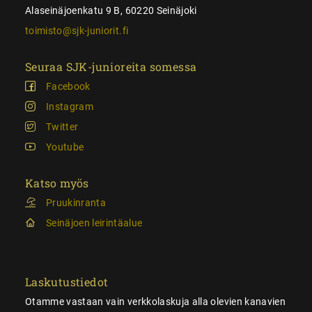
Alaseinäjoenkatu 9 B, 60220 Seinäjoki
toimisto@sjk-juniorit.fi
Seuraa SJK-junioreita somessa
Facebook
Instagram
Twitter
Youtube
Katso myös
Pruukinranta
Seinäjoen leirintäalue
Laskutustiedot
Otamme vastaan vain verkkolaskuja alla olevien kanavien