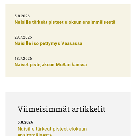
e
l
5.8.2026
Naisille tärkeät pisteet elokuun ensimmäisestä
i
e
28.7.2026
n
Naisille iso pettymys Vaasassa
s
13.7.2026
e
Naiset pistejakoon MuSan kanssa
l
a
u
s
Viimeisimmät artikkelit
5.8.2026
Naisille tärkeät pisteet elokuun
ensimmäisestä