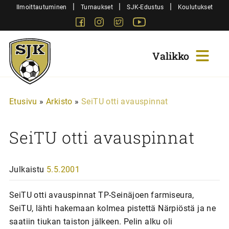
Siirry
|
|
|
Ilmoittautuminen
Turnaukset
SJK-Edustus
Koulutukset
sisältöön
Facebook
Instagram
Twitter
Youtube
Sjk-
Juniorit
Etusivu
»
Arkisto
»
SeiTU otti avauspinnat
SeiTU otti avauspinnat
Julkaistu
5.5.2001
SeiTU otti avauspinnat TP-Seinäjoen farmiseura,
SeiTU, lähti hakemaan kolmea pistettä Närpiöstä ja ne
saatiin tiukan taiston jälkeen. Pelin alku oli