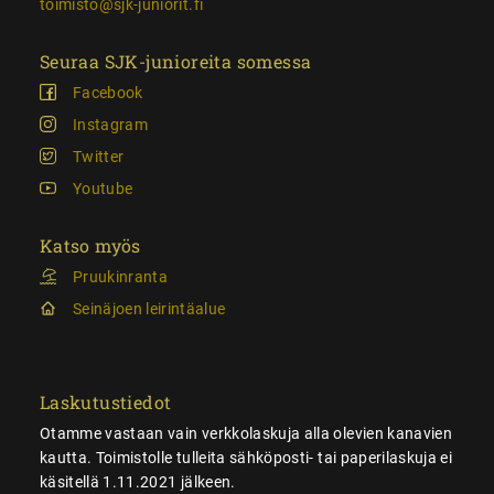
toimisto@sjk-juniorit.fi
Seuraa SJK-junioreita somessa
Facebook
Instagram
Twitter
Youtube
Katso myös
Pruukinranta
Seinäjoen leirintäalue
Laskutustiedot
Otamme vastaan vain verkkolaskuja alla olevien kanavien
kautta. Toimistolle tulleita sähköposti- tai paperilaskuja ei
käsitellä 1.11.2021 jälkeen.