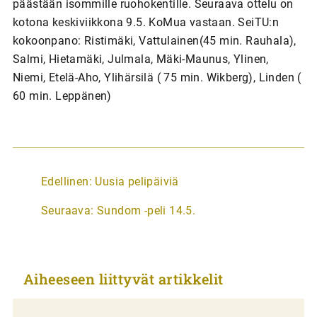
päästään isommille ruohokentille. Seuraava ottelu on
kotona keskiviikkona 9.5. KoMua vastaan. SeiTU:n
kokoonpano: Ristimäki, Vattulainen(45 min. Rauhala),
Salmi, Hietamäki, Julmala, Mäki-Maunus, Ylinen,
Niemi, Etelä-Aho, Ylihärsilä ( 75 min. Wikberg), Linden (
60 min. Leppänen)
A
Edellinen:
Uusia pelipäiviä
r
Seuraava:
Sundom -peli 14.5.
t
i
k
Aiheeseen liittyvät artikkelit
k
e