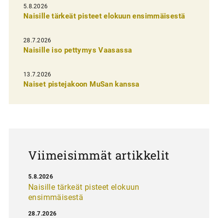
l
5.8.2026
Naisille tärkeät pisteet elokuun ensimmäisestä
i
e
28.7.2026
n
Naisille iso pettymys Vaasassa
s
13.7.2026
e
Naiset pistejakoon MuSan kanssa
l
a
u
s
Viimeisimmät artikkelit
5.8.2026
Naisille tärkeät pisteet elokuun
ensimmäisestä
28.7.2026