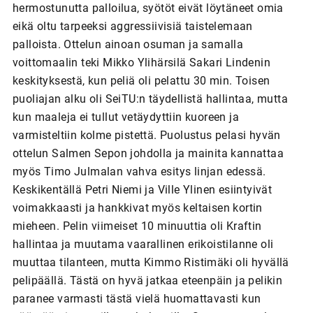
hermostunutta palloilua, syötöt eivät löytäneet omia
eikä oltu tarpeeksi aggressiivisiä taistelemaan
palloista. Ottelun ainoan osuman ja samalla
voittomaalin teki Mikko Ylihärsilä Sakari Lindenin
keskityksestä, kun peliä oli pelattu 30 min. Toisen
puoliajan alku oli SeiTU:n täydellistä hallintaa, mutta
kun maaleja ei tullut vetäydyttiin kuoreen ja
varmisteltiin kolme pistettä. Puolustus pelasi hyvän
ottelun Salmen Sepon johdolla ja mainita kannattaa
myös Timo Julmalan vahva esitys linjan edessä.
Keskikentällä Petri Niemi ja Ville Ylinen esiintyivät
voimakkaasti ja hankkivat myös keltaisen kortin
mieheen. Pelin viimeiset 10 minuuttia oli Kraftin
hallintaa ja muutama vaarallinen erikoistilanne oli
muuttaa tilanteen, mutta Kimmo Ristimäki oli hyvällä
pelipäällä. Tästä on hyvä jatkaa eteenpäin ja pelikin
paranee varmasti tästä vielä huomattavasti kun