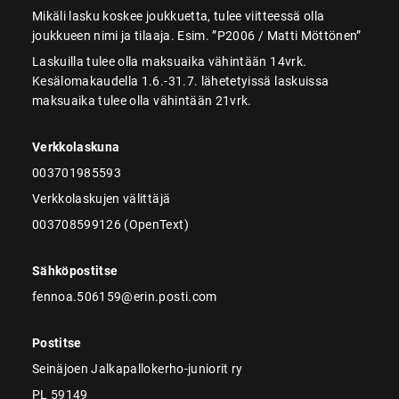
Mikäli lasku koskee joukkuetta, tulee viitteessä olla
joukkueen nimi ja tilaaja. Esim. ”P2006 / Matti Möttönen”
Laskuilla tulee olla maksuaika vähintään 14vrk.
Kesälomakaudella 1.6.-31.7. lähetetyissä laskuissa
maksuaika tulee olla vähintään 21vrk.
Verkkolaskuna
003701985593
Verkkolaskujen välittäjä
003708599126 (OpenText)
Sähköpostitse
fennoa.506159@erin.posti.com
Postitse
Seinäjoen Jalkapallokerho-juniorit ry
PL 59149