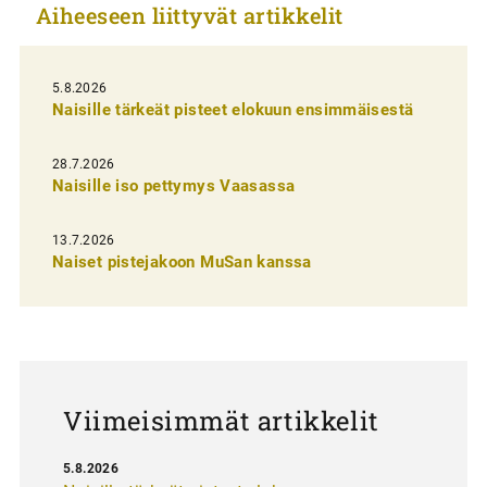
Aiheeseen liittyvät artikkelit
k
e
l
5.8.2026
Naisille tärkeät pisteet elokuun ensimmäisestä
i
e
28.7.2026
n
Naisille iso pettymys Vaasassa
s
13.7.2026
e
Naiset pistejakoon MuSan kanssa
l
a
u
s
Viimeisimmät artikkelit
5.8.2026