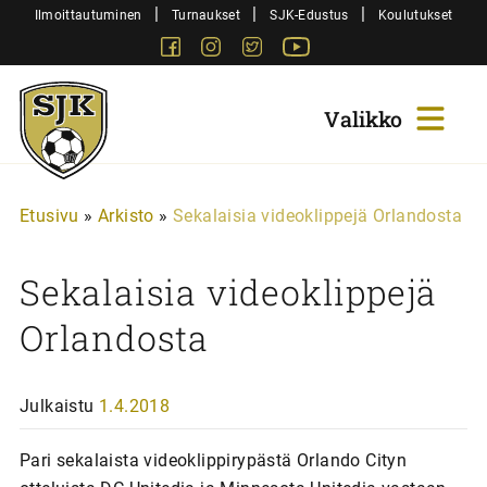
Siirry
|
|
|
Ilmoittautuminen
Turnaukset
SJK-Edustus
Koulutukset
sisältöön
Facebook
Instagram
Twitter
Youtube
Sjk-
Juniorit
Etusivu
»
Arkisto
»
Sekalaisia videoklippejä Orlandosta
Sekalaisia videoklippejä
Orlandosta
Julkaistu
1.4.2018
Pari sekalaista videoklippirypästä Orlando Cityn