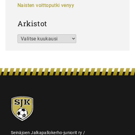
Naisten voittoputki venyy
Arkistot
Arkistot
SJK-
juniorit
Seinäjoen Jalkapallokerho-juniorit ry /