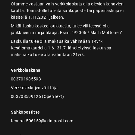
Otamme vastaan vain verkkolaskuja alla olevien kanavien
kautta. Toimistolle tulleita sähköposti- tai paperilaskuja ei
käsitellä 1.11.2021 jälkeen.
Mikäli lasku koskee joukkuetta, tulee viitteessä olla
joukkueen nimi ja tilaaja. Esim. ”P2006 / Matti Möttönen”
Laskuilla tulee olla maksuaika vähintään 14vrk.
Kesälomakaudella 1.6.-31.7. lähetetyissä laskuissa
maksuaika tulee olla vähintään 21vrk.
Verkkolaskuna
003701985593
Verkkolaskujen välittäjä
003708599126 (OpenText)
Sähköpostitse
fennoa.506159@erin.posti.com